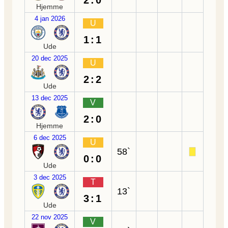
2:0
Hjemme
4 jan 2026
U
1:1
Ude
20 dec 2025
U
2:2
Ude
13 dec 2025
V
2:0
Hjemme
6 dec 2025
U
58`
0:0
Ude
3 dec 2025
T
13`
3:1
Ude
22 nov 2025
V