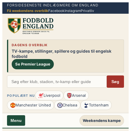
FORSIDE
SENESTE INDLÆG
MERE OM ENGLAND
Spring
Få weekendens overblik
Facebook
Instagram
Privatliv
til
indhold
DAGENS OVERBLIK
TV-kampe, stillinger, spillere og guides til engelsk
fodbold
Se Premier League
Søg
Liverpool
Arsenal
POPULÆRT NU
Manchester United
Chelsea
Tottenham
Weekendens kampe
Menu