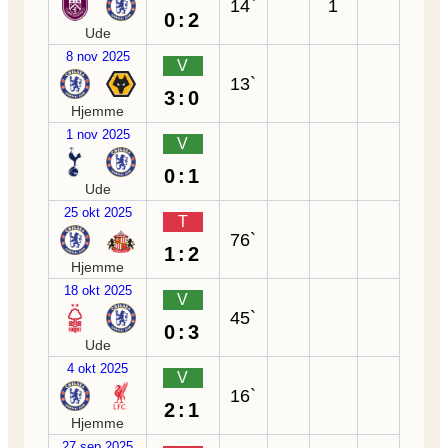
14`
1
0:2
Ude
8 nov 2025
V
13`
3:0
Hjemme
1 nov 2025
V
0:1
Ude
25 okt 2025
T
76`
1:2
Hjemme
18 okt 2025
V
45`
0:3
Ude
4 okt 2025
V
16`
2:1
Hjemme
27 sep 2025