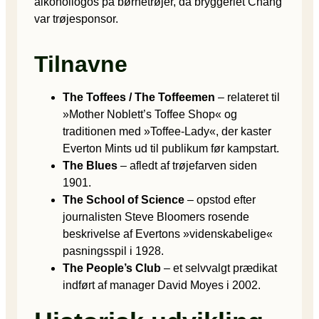
alkohollogos på børnetrøjer, da bryggeriet Chang
var trøjesponsor.
Tilnavne
The Toffees / The Toffeemen
– relateret til
»Mother Noblett’s Toffee Shop« og
traditionen med »Toffee-Lady«, der kaster
Everton Mints ud til publikum før kampstart.
The Blues
– afledt af trøjefarven siden
1901.
The School of Science
– opstod efter
journalisten Steve Bloomers rosende
beskrivelse af Evertons »videnskabelige«
pasningsspil i 1928.
The People’s Club
– et selvvalgt prædikat
indført af manager David Moyes i 2002.