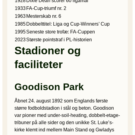
1928
Dixie Dean scorer 60 ligamål
1933
FA-Cup-triumf nr. 2
1963
Mesterskab nr. 6
1985
Dobbelttitel: Liga og Cup-Winners’ Cup
1995
Seneste store trofæ: FA-Cuppen
2023
Største pointstraf i PL-historien
Stadioner og
faciliteter
Goodison Park
Åbnet 24. august 1892 som Englands første
større fodboldstadion i stål og beton. Goodison
var pioner med under-soil-heating, dobbelt-etage-
tribuner på alle sider og den unikke St. Luke’s-
kirke klemt ind mellem Main Stand og Gwladys