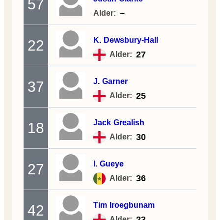
57
–
Alder:
K.
Dewsbury-Hall
22
27
Alder:
J.
Garner
37
25
Alder:
Jack
Grealish
18
30
Alder:
I.
Gueye
27
36
Alder:
Tim
Iroegbunam
42
23
Alder: