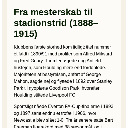
Fra mesterskab til
stadionstrid (1888–
1915)
Klubbens første storhed kom tidligt: titel nummer
ét faldt i 1890/91 med profiler som Alfred Milward
og Fred Geary. Triumfen øgede dog Anfield-
huslejen, som Houlding mere end fordoblede.
Majoriteten af bestyrelsen, anført af George
Mahon, sagde nej og flyttede i 1892 over Stanley
Park til nyopførte Goodison Park, hvorefter
Houlding stiftede Liverpool FC.
Sportsligt nåede Everton FA-Cup-finalerne i 1893
og 1897 samt endnu et trofæ i 1906, hvor
Newcastle blev slået 1-0. Tre år senere satte Bert
Freeman ligarekord med 38 sæsonmål, og i