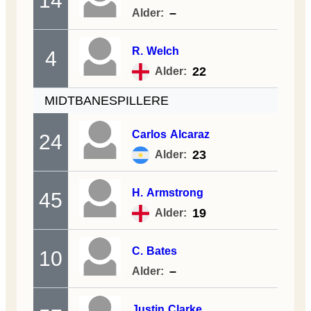
14
–
Alder:
R.
Welch
4
22
Alder:
MIDTBANESPILLERE
Carlos
Alcaraz
24
23
Alder:
H.
Armstrong
45
19
Alder:
C.
Bates
10
–
Alder:
Justin
Clarke