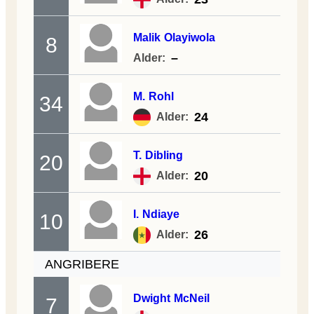
Malik
Olayiwola
8
–
Alder:
M.
Rohl
34
24
Alder:
T.
Dibling
20
20
Alder:
I.
Ndiaye
10
26
Alder:
ANGRIBERE
Dwight
McNeil
7