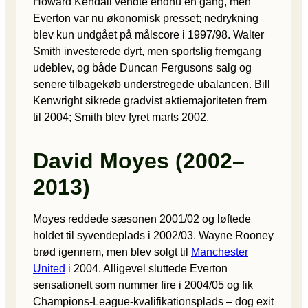
Howard Kendall vendte endnu en gang, men
Everton var nu økonomisk presset; nedrykning
blev kun undgået på målscore i 1997/98. Walter
Smith investerede dyrt, men sportslig fremgang
udeblev, og både Duncan Fergusons salg og
senere tilbagekøb understregede ubalancen. Bill
Kenwright sikrede gradvist aktiemajoriteten frem
til 2004; Smith blev fyret marts 2002.
David Moyes (2002–
2013)
Moyes reddede sæsonen 2001/02 og løftede
holdet til syvendeplads i 2002/03. Wayne Rooney
brød igennem, men blev solgt til
Manchester
United
i 2004. Alligevel sluttede Everton
sensationelt som nummer fire i 2004/05 og fik
Champions-League-kvalifikationsplads – dog exit