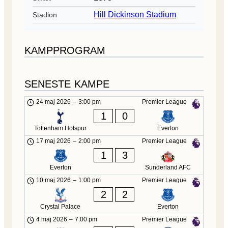
Hill Dickinson Stadium
Stadion
KAMPPROGRAM
SENESTE KAMPE
24 maj 2026
–
3:00 pm
Premier League
1
0
Tottenham Hotspur
Everton
17 maj 2026
–
2:00 pm
Premier League
1
3
Everton
Sunderland AFC
10 maj 2026
–
1:00 pm
Premier League
2
2
Crystal Palace
Everton
4 maj 2026
–
7:00 pm
Premier League