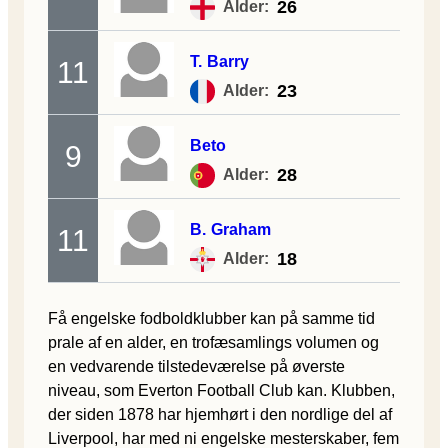
26
Alder:
T.
Barry
11
23
Alder:
Beto
9
28
Alder:
B.
Graham
11
18
Alder:
Få engelske fodboldklubber kan på samme tid
prale af en alder, en trofæsamlings volumen og
en vedvarende tilstedeværelse på øverste
niveau, som Everton Football Club kan. Klubben,
der siden 1878 har hjemhørt i den nordlige del af
Liverpool, har med ni engelske mesterskaber, fem