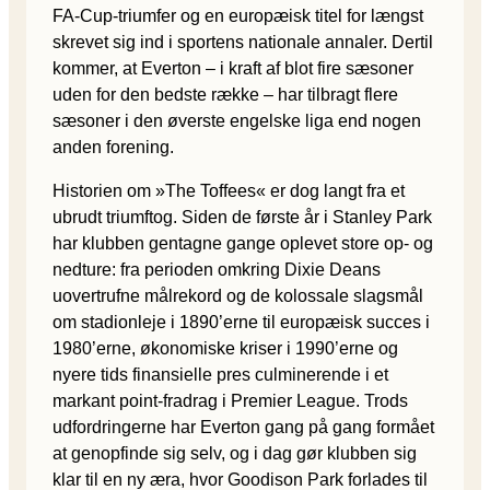
FA-Cup-triumfer og en europæisk titel for længst
skrevet sig ind i sportens nationale annaler. Dertil
kommer, at Everton – i kraft af blot fire sæsoner
uden for den bedste række – har tilbragt flere
sæsoner i den øverste engelske liga end nogen
anden forening.
Historien om »The Toffees« er dog langt fra et
ubrudt triumftog. Siden de første år i Stanley Park
har klubben gentagne gange oplevet store op- og
nedture: fra perioden omkring Dixie Deans
uovertrufne målrekord og de kolossale slagsmål
om stadionleje i 1890’erne til europæisk succes i
1980’erne, økonomiske kriser i 1990’erne og
nyere tids finansielle pres culminerende i et
markant point-fradrag i Premier League. Trods
udfordringerne har Everton gang på gang formået
at genopfinde sig selv, og i dag gør klubben sig
klar til en ny æra, hvor Goodison Park forlades til