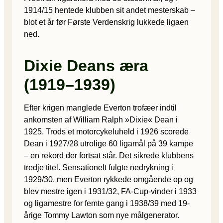
1914/15 hentede klubben sit andet mesterskab –
blot et år før Første Verdenskrig lukkede ligaen
ned.
Dixie Deans æra
(1919–1939)
Efter krigen manglede Everton trofæer indtil
ankomsten af William Ralph »Dixie« Dean i
1925. Trods et motorcykeluheld i 1926 scorede
Dean i 1927/28 utrolige 60 ligamål på 39 kampe
– en rekord der fortsat står. Det sikrede klubbens
tredje titel. Sensationelt fulgte nedrykning i
1929/30, men Everton rykkede omgående op og
blev mestre igen i 1931/32, FA-Cup-vinder i 1933
og ligamestre for femte gang i 1938/39 med 19-
årige Tommy Lawton som nye målgenerator.