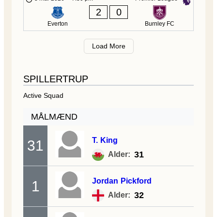
2
0
Everton
Burnley FC
Load More
SPILLERTRUP
Active Squad
MÅLMÆND
T.
King
31
31
Alder:
Jordan
Pickford
1
32
Alder: