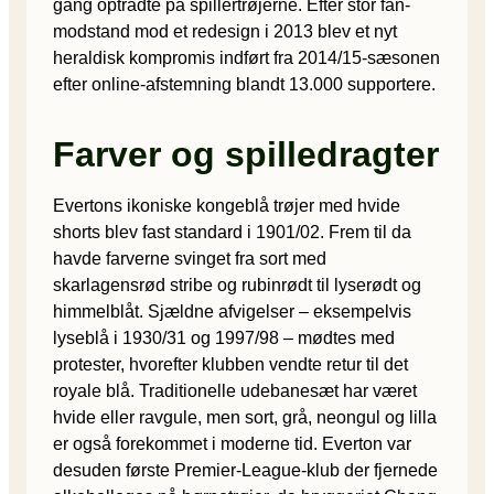
gang optrådte på spillertrøjerne. Efter stor fan-
modstand mod et redesign i 2013 blev et nyt
heraldisk kompromis indført fra 2014/15-sæsonen
efter online-afstemning blandt 13.000 supportere.
Farver og spilledragter
Evertons ikoniske kongeblå trøjer med hvide
shorts blev fast standard i 1901/02. Frem til da
havde farverne svinget fra sort med
skarlagensrød stribe og rubinrødt til lyserødt og
himmelblåt. Sjældne afvigelser – eksempelvis
lyseblå i 1930/31 og 1997/98 – mødtes med
protester, hvorefter klubben vendte retur til det
royale blå. Traditionelle udebanesæt har været
hvide eller ravgule, men sort, grå, neongul og lilla
er også forekommet i moderne tid. Everton var
desuden første Premier-League-klub der fjernede