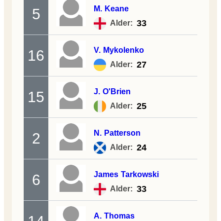
M.
Keane
5
33
Alder:
V.
Mykolenko
16
27
Alder:
J.
O'Brien
15
25
Alder:
N.
Patterson
2
24
Alder:
James
Tarkowski
6
33
Alder:
A.
Thomas