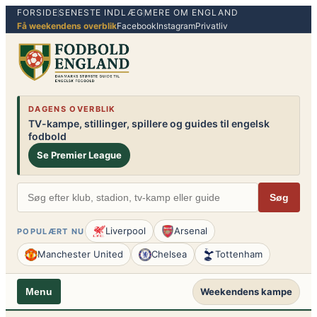
FORSIDE
SENESTE INDLÆG
MERE OM ENGLAND
Spring
Få weekendens overblik
Facebook
Instagram
Privatliv
til
indhold
DAGENS OVERBLIK
TV-kampe, stillinger, spillere og guides til engelsk
fodbold
Se Premier League
Søg
Liverpool
Arsenal
POPULÆRT NU
Manchester United
Chelsea
Tottenham
Weekendens kampe
Menu