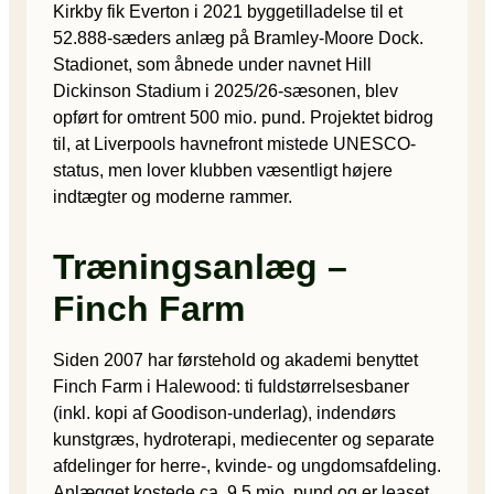
Kirkby fik Everton i 2021 byggetilladelse til et
52.888-sæders anlæg på Bramley-Moore Dock.
Stadionet, som åbnede under navnet Hill
Dickinson Stadium i 2025/26-sæsonen, blev
opført for omtrent 500 mio. pund. Projektet bidrog
til, at Liverpools havnefront mistede UNESCO-
status, men lover klubben væsentligt højere
indtægter og moderne rammer.
Træningsanlæg –
Finch Farm
Siden 2007 har førstehold og akademi benyttet
Finch Farm i Halewood: ti fuldstørrelsesbaner
(inkl. kopi af Goodison-underlag), indendørs
kunstgræs, hydroterapi, mediecenter og separate
afdelinger for herre-, kvinde- og ungdomsafdeling.
Anlægget kostede ca. 9,5 mio. pund og er leaset