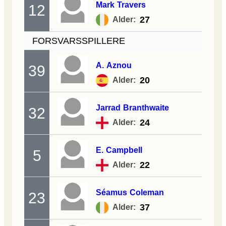
Mark
Travers
12
27
Alder:
FORSVARSSPILLERE
A.
Aznou
39
20
Alder:
Jarrad
Branthwaite
32
24
Alder:
E.
Campbell
5
22
Alder:
Séamus
Coleman
23
37
Alder: