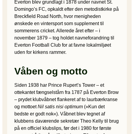
Everton blev grundlagt i 1878 under navnet St.
Domingo’s FC, opkaldt efter den metodistkirke på
Breckfield Road North, hvor menigheden
ønskede en vintersport som supplement til
sommerens cricket. Allerede året efter – i
november 1879 – tog holdet navneforandring til
Everton Football Club for at favne lokalmiljøet
uden for kirkens rammer.
Våben og motto
Siden 1938 har Prince Rupert’s Tower – et
ottekantet fængselstårn fra 1787 på Everton Brow
– prydet klubvåbnet flankeret af to laurbærkranse
og mottoet
Nil satis nisi optimum
(»Kun det
bedste er godt nok«). Våbnet blev tegnet af
klubbens daværende sekretær Theo Kelly til brug
på en officiel klubslips, før det i 1980 for første