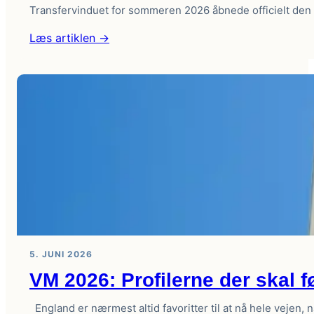
Transfervinduet for sommeren 2026 åbnede officielt den 1
:
Læs artiklen →
Sommerens
transfervindue
er
åbent:
De
største
handler
i
Premier
League
2026
5. JUNI 2026
VM 2026: Profilerne der skal f
England er nærmest altid favoritter til at nå hele vejen, 