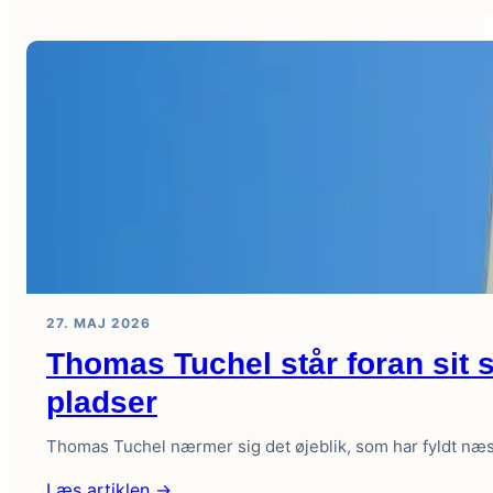
EA
Sports
annoncerer
næste
generation
af
teknologi
til
den
kommende
FC-
titel
27. MAJ 2026
Thomas Tuchel står foran sit 
pladser
Thomas Tuchel nærmer sig det øjeblik, som har fyldt næs
:
Læs artiklen →