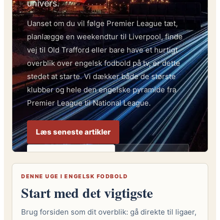
univers.
Uanset om du vil følge Premier League tæt,
planlægge en weekendtur til Liverpool, finde
vej til Old Trafford eller bare have et hurtigt
overblik over engelsk fodbold på tv, er dette
stedet at starte. Vi dækker både de største
klubber og hele den engelske pyramide fra
Premier League til National League.
Læs seneste artikler
Planlæg kamprejse
Se TV-oversigt
DENNE UGE I ENGELSK FODBOLD
Start med det vigtigste
Brug forsiden som dit overblik: gå direkte til ligaer,