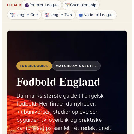
Premier League
Championship
LIGAER
League One
League Two
National League
FORSIDEGUIDE
MATCHDAY GAZETTE
Fodbold England
Danmarks største guide til engelsk
fodbold. Her finder du nyheder,
klubuniverser, stadionoplevelser,
byguider, tv-overblik og praktiske
kamprejsetips samlet i ét redaktionelt