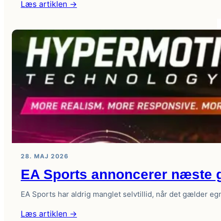
:
Læs artiklen →
VM
2026
–
Kan
England
endelig
løfte
trofæet?
28. MAJ 2026
EA Sports annoncerer næste ge
EA Sports har aldrig manglet selvtillid, når det gælder 
:
Læs artiklen →