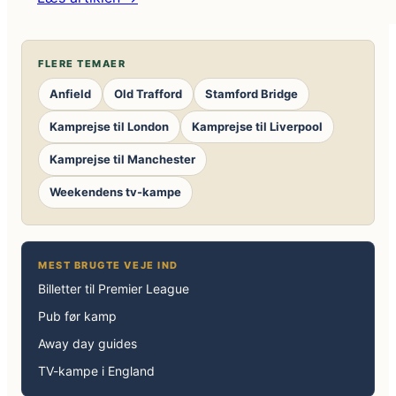
Thomas
Tuchel
står
FLERE TEMAER
foran
Anfield
Old Trafford
Stamford Bridge
sit
største
Kamprejse til London
Kamprejse til Liverpool
England-
Kamprejse til Manchester
valg:
Flere
Weekendens tv-kampe
profiler
kæmper
om
MEST BRUGTE VEJE IND
de
Billetter til Premier League
sidste
VM-
Pub før kamp
pladser
Away day guides
TV-kampe i England