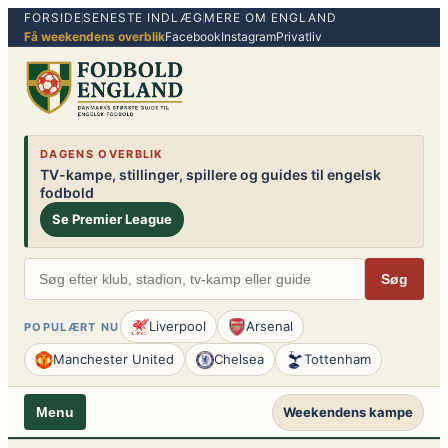
FORSIDE
SENESTE INDLÆG
MERE OM ENGLAND
Spring
Få weekendens overblik
Facebook
Instagram
Privatliv
til
indhold
DAGENS OVERBLIK
TV-kampe, stillinger, spillere og guides til engelsk
fodbold
Se Premier League
Søg
Liverpool
Arsenal
POPULÆRT NU
Manchester United
Chelsea
Tottenham
Weekendens kampe
Menu