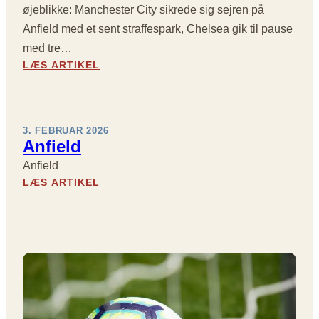
øjeblikke: Manchester City sikrede sig sejren på
-
D
Anfield med et sent straffespark, Chelsea gik til pause
R
med tre…
A
:
LÆS ARTIKEL
M
R
A
U
I
N
B
D
3. FEBRUAR 2026
Å
E
Anfield
D
2
E
Anfield
5
S
:
LÆS ARTIKEL
I
U
A
P
N
N
R
D
F
E
E
I
M
R
E
I
L
L
E
A
D
R
N
L
D
E