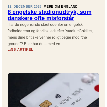
E
E
N
12. DECEMBER 2025
MERE OM ENGLAND
1
8 engelske stadionudtryk, som
6
danskere ofte misforstår
:
D
Har du nogensinde stået udenfor en engelsk
R
fodboldarena og febrilsk ledt efter ”stadium”-skiltet,
A
mens dine britiske venner roligt peger mod ”the
M
ground”? Eller har du – med en…
A
:
,
LÆS ARTIKEL
8
D
E
O
N
B
G
B
E
E
L
L
S
T
K
E
E
M
S
Å
T
L