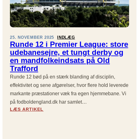
A
N
K
:
D
E
P
A
R
L
E
K
M
25. NOVEMBER 2025
INDLÆG
O
I
Runde 12 i Premier League: store
H
E
udebanesejre, et tungt derby og
O
R
L
en mandfolkeindsats på Old
L
I
E
Trafford
T
A
Runde 12 bød på en stærk blanding af disciplin,
O
G
G
effektivitet og sene afgørelser, hvor flere hold leverede
U
I
E
markante præstationer væk fra egen hjemmebane. Vi
E
R
på fodboldengland.dk har samlet…
N
U
:
LÆS ARTIKEL
G
N
R
L
D
U
A
E
N
N
1
D
D
4