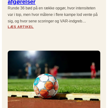
afgørelser
A
E
D
T
R
Runde 36 bød på en række opgør, hvor intensiteten
E
T
Å
3
var i top, men hvor målene i flere kampe lod vente på
R
B
0
sig, og hvor sene scoringer og VAR-indgreb…
I
E
:
LÆS ARTIKEL
C
N
S
K
T
M
P
:
Å
Å
D
M
M
E
A
O
S
R
L
T
G
I
Ø
I
N
R
N
E
S
A
U
T
L
X
E
E
O
H
R
G
A
,
U
N
S
N
D
T
I