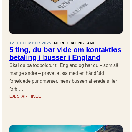
A
S
D
C
I
O
O
R
N
E
U
R
D
E
12. DECEMBER 2025
MERE OM ENGLAND
T
O
5 ting, du bør vide om kontaktløs
R
G
betaling i busser i England
Y
S
K
E
Skal du på fodboldtur til England og har du – som så
,
N
mange andre – prøvet at stå med en håndfuld
S
E
forældede pundmønter, mens bussen allerede triller
O
S
forbi…
M
E
:
D
L
LÆS ARTIKEL
5
A
V
T
N
M
I
S
Å
N
K
L
G
E
–