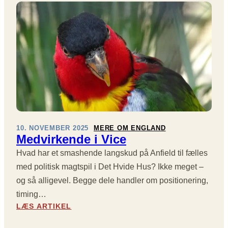
E
?
L
1
R
E
2
E
V
I
G
E
P
L
R
R
E
E
E
R
D
M
2
E
I
0
V
E
2
I
R
5
L
L
D
10. NOVEMBER 2025
MERE OM ENGLAND
E
Medvirkende i Vice
E
A
V
Hvad har et smashende langskud på Anfield til fælles
G
E
U
med politisk magtspil i Det Hvide Hus? Ikke meget –
N
E
og så alligevel. Begge dele handler om positionering,
D
:
I
timing…
S
N
:
LÆS ARTIKEL
T
G
M
O
E
E