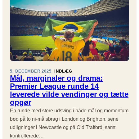
,
R
F
D
E
O
U
O
D
B
F
B
Ø
T
O
R
E
L
V
M
D
I
I
E
D
S
N
E
F
G
O
O
L
5. DECEMBER 2025
INDLÆG
M
R
A
Mål, marginaler og drama:
K
S
N
Premier League runde 14
O
T
D
N
Å
.
leverede vilde vendinger og tætte
T
R
D
opgør
A
K
En runde med store udsving i både mål og momentum
K
S
T
A
bød på to ni-målsbrag i London og Brighton, sene
L
M
udligninger i Newcastle og på Old Trafford, samt
Ø
L
kontrollerede…
S
E