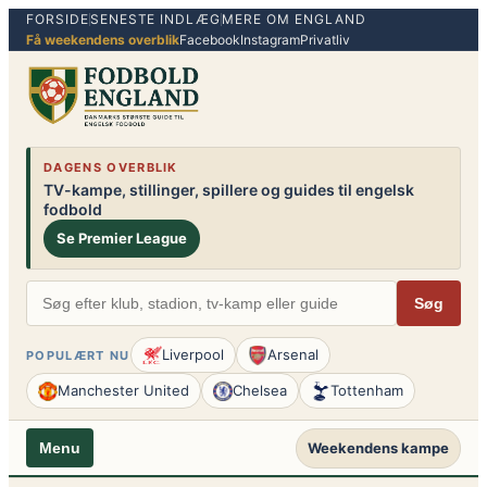
FORSIDE
SENESTE INDLÆG
MERE OM ENGLAND
Spring
Få weekendens overblik
Facebook
Instagram
Privatliv
til
indhold
DAGENS OVERBLIK
TV-kampe, stillinger, spillere og guides til engelsk
fodbold
Se Premier League
Søg
Liverpool
Arsenal
POPULÆRT NU
Manchester United
Chelsea
Tottenham
Weekendens kampe
Menu