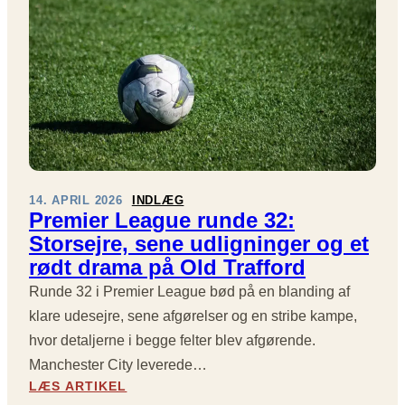
D
P
N
E
R
D
P
E
R
M
Æ
I
S
E
T
R
A
L
T
E
I
A
O
14. APRIL 2026
INDLÆG
G
N
Premier League runde 32:
U
E
Storsejre, sene udligninger og et
E
R
2
rødt drama på Old Trafford
,
0
T
Runde 32 i Premier League bød på en blanding af
2
I
5
klare udesejre, sene afgørelser og en stribe kampe,
D
/
hvor detaljerne i begge felter blev afgørende.
L
2
I
Manchester City leverede…
6
G
:
LÆS ARTIKEL
L
E
P