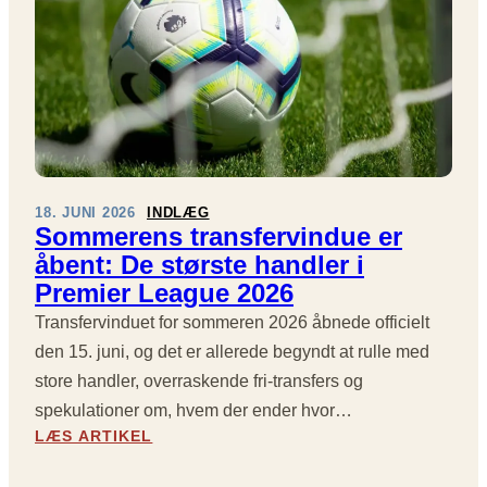
O
A
G
G
N
U
O
E
T
2
T
0
I
2
N
5
G
/
18. JUNI 2026
INDLÆG
H
2
Sommerens transfervindue er
A
6
åbent: De største handler i
M
:
–
Premier League 2026
C
F
I
Transfervinduet for sommeren 2026 åbnede officielt
O
T
den 15. juni, og det er allerede begyndt at rulle med
D
Y
B
store handler, overraskende fri-transfers og
A
O
spekulationer om, hvem der ender hvor…
F
L
G
:
LÆS ARTIKEL
D
J
S
E
O
O