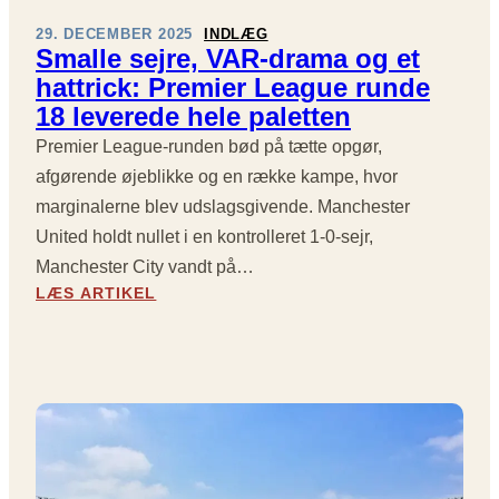
N
N
F
G
29. DECEMBER 2025
INDLÆG
E
W
E
Smalle sejre, VAR-drama og et
W
E
R
hattrick: Premier League runde
C
E
,
18 leverede hele paletten
A
K
S
S
E
O
Premier League-runden bød på tætte opgør,
T
N
L
afgørende øjeblikke og en række kampe, hvor
L
D
I
marginalerne blev udslagsgivende. Manchester
E
E
D
S
N
United holdt nullet i en kontrolleret 1-0-sejr,
E
T
S
D
Manchester City vandt på…
Æ
O
E
:
LÆS ARTIKEL
R
P
F
S
K
G
E
M
U
Ø
N
A
D
R
S
L
E
I
L
–
V
E
O
E
S
G
R
E
T
O