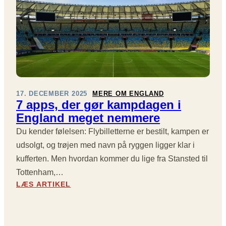
J
R
G
R
E
S
E
M
E
,
Å
N
V
L
E
A
L
A
R
Ø
F
-
S
G
D
E
17. DECEMBER 2025
MERE OM ENGLAND
Ø
R
7 apps, der gør kampdagen i
O
R
A
P
England meget nemmere
E
M
G
L
A
Du kender følelsen: Flybilletterne er bestilt, kampen er
Ø
S
O
R
udsolgt, og trøjen med navn på ryggen ligger klar i
E
G
P
R
kufferten. Men hvordan kommer du lige fra Stansted til
E
R
T
Tottenham,…
Æ
H
:
LÆS ARTIKEL
G
A
7
E
T
A
D
T
P
E
R
P