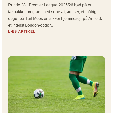
E
T
Runde 28 i Premier League 2025/26 bød på et
Y
L
O
D
tætpakket program med sene afgørelser, et målrigt
S
R
E
E
opgør på Turf Moor, en sikker hjemmesejr på Anfield,
S
L
R
E
et intenst London-opgør…
I
:
J
:
LÆS ARTIKEL
G
P
R
D
E
R
E
R
V
E
,
A
A
M
S
M
R
I
E
A
-
E
N
,
A
R
E
M
F
L
U
Å
T
E
D
L
R
A
L
O
Y
G
I
G
K
U
G
R
O
E
N
Ø
G
-
I
D
F
R
N
E
L