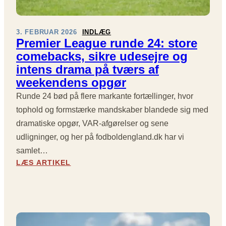
U
G
K
E
N
E
O
R
D
R
R
E
3. FEBRUAR 2026
INDLÆG
E
O
T
S
Premier League runde 24: store
3
G
:
E
comebacks, sikre udesejre og
4
E
P
N
S
intens drama på tværs af
T
R
E
A
R
weekendens opgør
E
A
M
Ø
M
F
Runde 24 bød på flere markante fortællinger, hvor
L
D
I
G
E
T
tophold og formstærke mandskaber blandede sig med
E
Ø
T
D
R
R
dramatiske opgør, VAR-afgørelser og sene
P
R
L
E
udligninger, og her på fodboldengland.dk har vi
Å
A
E
L
F
samlet…
M
A
S
O
:
A
LÆS ARTIKEL
G
E
D
P
P
U
R
B
R
Å
E
O
E
O
-
L
M
L
R
D
I
D
U
E
E
T