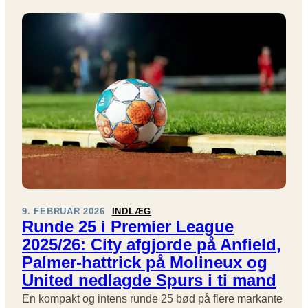
U
D
L
I
G
N
I
N
G
P
Å
A
N
F
I
9. FEBRUAR 2026
INDLÆG
E
Runde 25 i Premier League
L
2025/26: City afgjorde på Anfield,
D
Palmer-hattrick på Molineux og
,
United nedlagde Spurs i ti mand
V
A
En kompakt og intens runde 25 bød på flere markante
R