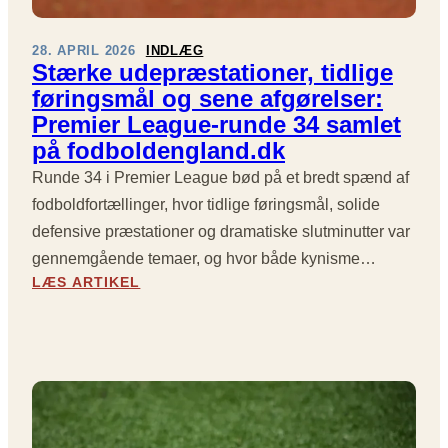
L
O
T
E
R
E
R
28. APRIL 2026
INDLÆG
E
D
I
Stærke udepræstationer, tidlige
Ø
N
P
føringsmål og sene afgørelser:
J
E
R
Premier League-runde 34 samlet
E
D
E
på fodboldengland.dk
B
L
M
L
A
I
Runde 34 i Premier League bød på et bredt spænd af
I
G
E
fodboldfortællinger, hvor tidlige føringsmål, solide
K
D
R
K
E
defensive præstationer og dramatiske slutminutter var
L
E
S
E
gennemgående temaer, og hvor både kynisme…
:
P
A
:
LÆS ARTIKEL
R
U
G
S
U
R
U
T
N
S
E
Æ
D
I
2
R
E
T
0
K
3
I
2
E
6
M
6
U
I
A