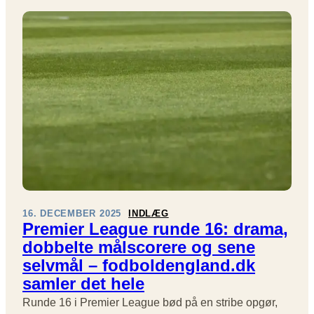
R
I
S
U
C
,
N
K
D
D
:
E
E
P
R
1
R
G
9
E
Ø
M
R
I
K
E
A
R
M
L
P
E
D
A
A
16. DECEMBER 2025
INDLÆG
G
G
Premier League runde 16: drama,
U
E
dobbelte målscorere og sene
E
N
selvmål – fodboldengland.dk
R
I
U
samler det hele
E
N
N
Runde 16 i Premier League bød på en stribe opgør,
D
G