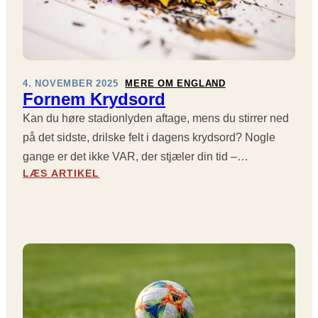
K
S
R
A
Y
T
D
S
S
P
O
Å
4. NOVEMBER 2025
MERE OM ENGLAND
R
Fornem Krydsord
O
D
L
Kan du høre stadionlyden aftage, mens du stirrer ned
D
på det sidste, drilske felt i dagens krydsord? Nogle
T
R
gange er det ikke VAR, der stjæler din tid –…
A
:
LÆS ARTIKEL
F
F
F
O
O
R
R
N
D
E
M
K
R
Y