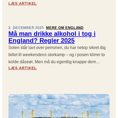
:
LÆS ARTIKEL
B
R
M
E
D
Å
T
E
L
A
T
,
L
H
2. DECEMBER 2025
MERE OM ENGLAND
M
Må man drikke alkohol i tog i
I
E
A
N
L
England? Regler 2025
R
G
E
Solen står lavt over perronen, du har netop sikret dig
G
I
I
B
billet til weekendens storkamp – og i posen klirrer to
N
U
kolde dåseøl. Men må du egentlig knappe dem…
A
S
:
LÆS ARTIKEL
L
S
M
E
E
Å
R
R
M
O
I
A
G
E
N
D
N
D
R
G
R
A
L
I
M
A
K