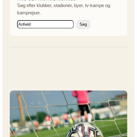
Søg efter klubber, stadioner, byer, tv-kampe og
kamprejser.
S
Søg
ø
g