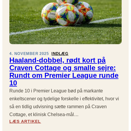
D
S
O
R
D
4. NOVEMBER 2025
INDLÆG
Haaland-dobbel, rødt kort på
Craven Cottage og smalle sejre:
Rundt om Premier League runde
10
Runde 10 i Premier League bød på markante
enkeltscener og tydelige forskelle i effektivitet, hvor vi
så en tidlig udvisning sætte rammen på Craven
Cottage, et klinisk Chelsea-mål…
:
LÆS ARTIKEL
H