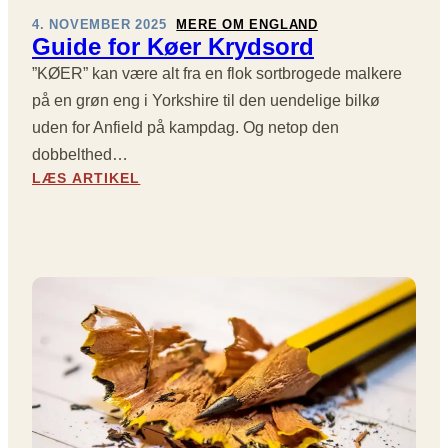
D
4. NOVEMBER 2025
MERE OM ENGLAND
E
Guide for Køer Krydsord
R
”KØER” kan være alt fra en flok sortbrogede malkere
B
Y
på en grøn eng i Yorkshire til den uendelige bilkø
O
uden for Anfield på kampdag. Og netop den
G
dobbelthed…
E
:
LÆS ARTIKEL
N
G
M
U
A
I
N
D
D
E
F
F
O
O
L
R
K
K
E
Ø
I
E
N
R
D