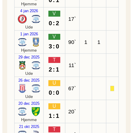
0:1
Hjemme
4 jan 2026
V
17`
0:2
Ude
1 jan 2026
V
90`
1
1
3:0
Hjemme
29 dec 2025
T
11`
2:1
Ude
26 dec 2025
U
67`
0:0
Ude
20 dec 2025
U
20`
1:1
Hjemme
21 okt 2025
T