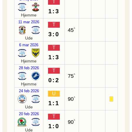
T
1:3
Hjemme
11 mar 2026
T
45`
3:0
Ude
6 mar 2026
T
1:3
Hjemme
28 feb 2026
T
75`
0:2
Hjemme
24 feb 2026
U
90`
1:1
Ude
20 feb 2026
T
90`
1:0
Ude