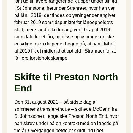
lånt ud til lavere rangerende klubber under sin tid
i St Johnstone, herunder Stranraer, hvor han var
på lån i 2019; der findes oplysninger der angiver
februar 2019 som tidspunktet for låneopholdets
start, mens andre kilder angiver 10. april 2019
som dato for et lån, og disse oplysninger er ikke
entydige, men de peger begge på, at han i løbet
af 2019 fik et midlertidigt ophold i Stranraer for at
få flere førsteholdskampe.
Skifte til Preston North
End
Den 31. august 2021 – på sidste dag af
sommerens transfervindue – skiftede McCann fra
St Johnstone til engelske Preston North End, hvor
han skrev under på en kontrakt med en løbetid på
fire år. Overgangen betød et skridt ind i det