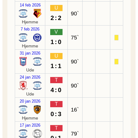
14 feb 2026
U
90`
2:2
Hjemme
7 feb 2026
V
75`
1:0
Hjemme
31 jan 2026
U
90`
1:1
Ude
24 jan 2026
T
90`
4:0
Ude
20 jan 2026
T
16`
0:3
Hjemme
17 jan 2026
T
79`