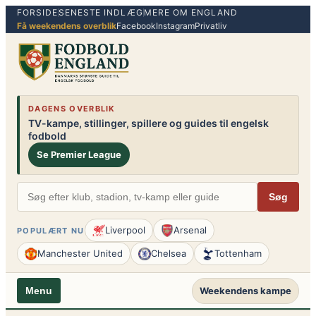
FORSIDE
SENESTE INDLÆG
MERE OM ENGLAND
Spring
Få weekendens overblik
Facebook
Instagram
Privatliv
til
indhold
DAGENS OVERBLIK
TV-kampe, stillinger, spillere og guides til engelsk
fodbold
Se Premier League
Søg
Liverpool
Arsenal
POPULÆRT NU
Manchester United
Chelsea
Tottenham
Weekendens kampe
Menu