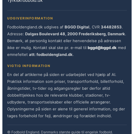
Tyrkiskfodbold.dk
UDGIVERINFORMATION
Fodboldengland.dk udgives af
BGGD Digital
, CVR
34482853
.
Adresse:
Dalgas Boulevard 48, 2000 Frederiksberg, Danmark
.
Bemærk, at personlig kontakt eller henvendelse på adressen
ikke er mulig. Kontakt skal ske pr. e-mail til
bggd@bggd.dk
med
emnefeltet
att: fodboldengland.dk
.
VIGTIG INFORMATION
En del af artiklerne på siden er udarbejdet ved hjælp af AI.
Praktisk information som priser, transportforhold, billetforhold,
åbningstider, tv-tider og adgangsregler bør derfor altid
dobbelttjekkes hos de relevante klubber, stadioner, tv-
udbydere, transportselskaber eller officielle arrangører.
Oplysningerne på siden er alene til generel information, og der
tages forbehold for fejl, ændringer og forældet indhold.
© Fodbold England. Danmarks største guide til engelsk fodbold.