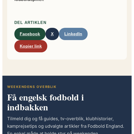
DEL ARTIKLEN
Facebook
X
LinkedIn
Kopier link
WEEKENDENS OVERBLIK
Få engelsk fodbold i
indbakken
Tilmeld dig og få guides, tv-overblik, klubhistorier,
kamprejsetips og udvalgte artikler fra Fodbold England.
En enkel måde at holde styr på weekenden,