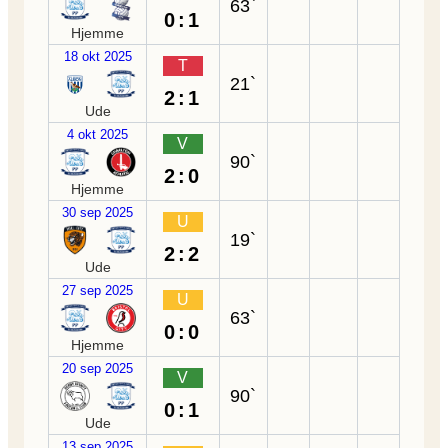
63`
0:1
Hjemme
18 okt 2025
T
21`
2:1
Ude
4 okt 2025
V
90`
2:0
Hjemme
30 sep 2025
U
19`
2:2
Ude
27 sep 2025
U
63`
0:0
Hjemme
20 sep 2025
V
90`
0:1
Ude
13 sep 2025