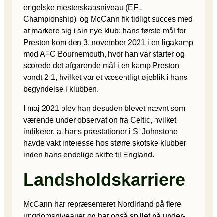
engelske mesterskabsniveau (EFL
Championship), og McCann fik tidligt succes med
at markere sig i sin nye klub; hans første mål for
Preston kom den 3. november 2021 i en ligakamp
mod AFC Bournemouth, hvor han var starter og
scorede det afgørende mål i en kamp Preston
vandt 2-1, hvilket var et væsentligt øjeblik i hans
begyndelse i klubben.
I maj 2021 blev han desuden blevet nævnt som
værende under observation fra Celtic, hvilket
indikerer, at hans præstationer i St Johnstone
havde vakt interesse hos større skotske klubber
inden hans endelige skifte til England.
Landsholdskarriere
McCann har repræsenteret Nordirland på flere
ungdomsniveauer og har også spillet på under-