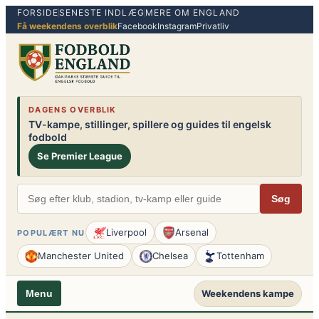
FORSIDE
SENESTE INDLÆG
MERE OM ENGLAND
Spring
Få weekendens overblik
Facebook
Instagram
Privatliv
til
indhold
DAGENS OVERBLIK
TV-kampe, stillinger, spillere og guides til engelsk
fodbold
Se Premier League
Søg
Liverpool
Arsenal
POPULÆRT NU
Manchester United
Chelsea
Tottenham
Weekendens kampe
Menu