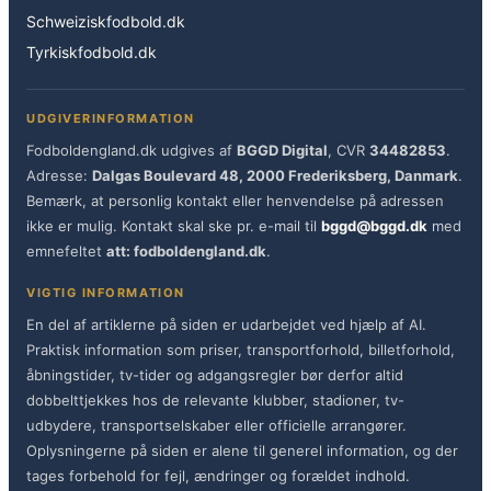
Schweiziskfodbold.dk
Tyrkiskfodbold.dk
UDGIVERINFORMATION
Fodboldengland.dk udgives af
BGGD Digital
, CVR
34482853
.
Adresse:
Dalgas Boulevard 48, 2000 Frederiksberg, Danmark
.
Bemærk, at personlig kontakt eller henvendelse på adressen
ikke er mulig. Kontakt skal ske pr. e-mail til
bggd@bggd.dk
med
emnefeltet
att: fodboldengland.dk
.
VIGTIG INFORMATION
En del af artiklerne på siden er udarbejdet ved hjælp af AI.
Praktisk information som priser, transportforhold, billetforhold,
åbningstider, tv-tider og adgangsregler bør derfor altid
dobbelttjekkes hos de relevante klubber, stadioner, tv-
udbydere, transportselskaber eller officielle arrangører.
Oplysningerne på siden er alene til generel information, og der
tages forbehold for fejl, ændringer og forældet indhold.