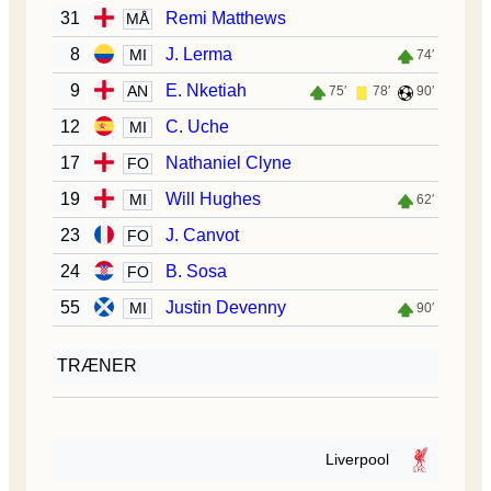
31
Remi Matthews
MÅ
8
J. Lerma
MI
74′
9
E. Nketiah
AN
75′
78′
90′
12
C. Uche
MI
17
Nathaniel Clyne
FO
19
Will Hughes
MI
62′
23
J. Canvot
FO
24
B. Sosa
FO
55
Justin Devenny
MI
90′
TRÆNER
Liverpool