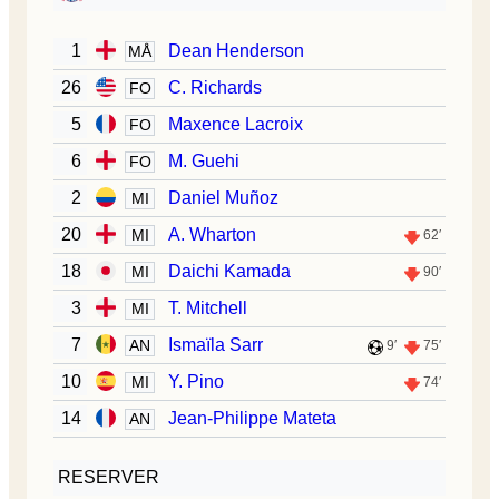
1
Dean Henderson
MÅ
26
C. Richards
FO
5
Maxence Lacroix
FO
6
M. Guehi
FO
2
Daniel Muñoz
MI
20
A. Wharton
MI
62′
18
Daichi Kamada
MI
90′
3
T. Mitchell
MI
7
Ismaïla Sarr
AN
9′
75′
10
Y. Pino
MI
74′
14
Jean-Philippe Mateta
AN
RESERVER