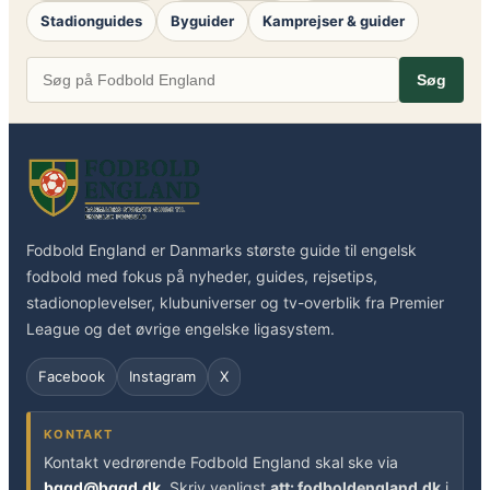
Stadionguides
Byguider
Kamprejser & guider
Søg
Fodbold England er Danmarks største guide til engelsk
fodbold med fokus på nyheder, guides, rejsetips,
stadionoplevelser, klubuniverser og tv-overblik fra Premier
League og det øvrige engelske ligasystem.
Facebook
Instagram
X
KONTAKT
Kontakt vedrørende Fodbold England skal ske via
bggd@bggd.dk
. Skriv venligst
att: fodboldengland.dk
i