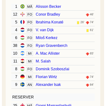
1
Alisson Becker
MÅ
12
Conor Bradley
FO
46′
5
Ibrahima Konaté
FO
26′
74′
4
V. van Dijk
FO
61′
6
Miloš Kerkez
FO
38
Ryan Gravenberch
FO
10
A. Mac Allister
MI
65′
11
M. Salah
MI
8
Dominik Szoboszlai
FO
7
Florian Wirtz
MI
74′
9
Alexander Isak
AN
84′
RESERVER
25
Giorgi Mamardashvili
MÅ