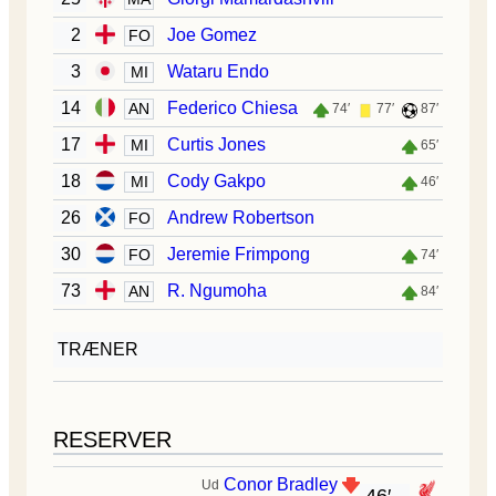
2
Joe Gomez
FO
3
Wataru Endo
MI
14
Federico Chiesa
AN
74′
77′
87′
17
Curtis Jones
MI
65′
18
Cody Gakpo
MI
46′
26
Andrew Robertson
FO
30
Jeremie Frimpong
FO
74′
73
R. Ngumoha
AN
84′
TRÆNER
RESERVER
Conor Bradley
Ud