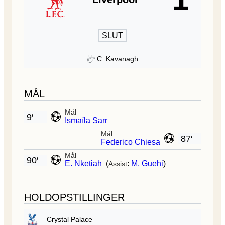
SLUT
C. Kavanagh
MÅL
Mål
9′
Ismaïla Sarr
Mål
87′
Federico Chiesa
Mål
90′
E. Nketiah
(
:
M. Guehi
)
Assist
HOLDOPSTILLINGER
Crystal Palace