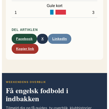
Gule kort
1
3
DEL ARTIKLEN
Facebook
X
LinkedIn
Kopier link
WEEKENDENS OVERBLIK
Få engelsk fodbold i
indbakken
Tilmeld dig og få guides, tv-overblik, klubhistorier,