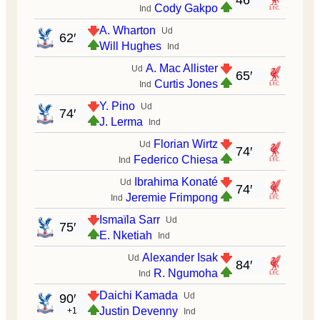
46′
Cody Gakpo
Ind
A. Wharton
Ud
62′
Will Hughes
Ind
A. Mac Allister
Ud
65′
Curtis Jones
Ind
Y. Pino
Ud
74′
J. Lerma
Ind
Florian Wirtz
Ud
74′
Federico Chiesa
Ind
Ibrahima Konaté
Ud
74′
Jeremie Frimpong
Ind
Ismaïla Sarr
Ud
75′
E. Nketiah
Ind
Alexander Isak
Ud
84′
R. Ngumoha
Ind
Daichi Kamada
Ud
90′
Justin Devenny
+1
Ind