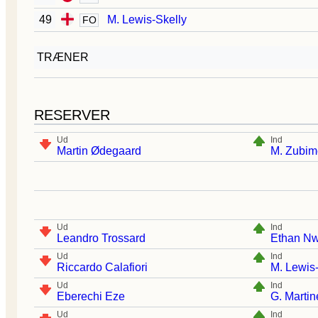
49
M. Lewis-Skelly
FO
TRÆNER
RESERVER
Ud
Ind
Martin Ødegaard
M. Zubim
Ud
Ind
Leandro Trossard
Ethan Nw
Ud
Ind
Riccardo Calafiori
M. Lewis-
Ud
Ind
Eberechi Eze
G. Martine
Ud
Ind