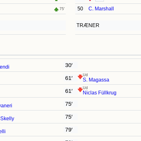
50
C. Marshall
75′
TRÆNER
30′
endi
Ud
61′
S. Magassa
Ud
61′
Niclas Füllkrug
75′
aneri
75′
Skelly
79′
lli