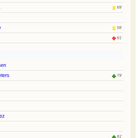
a
69′
e
58′
61′
sen
ters
79′
ez
61′