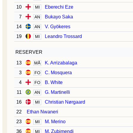
10
Eberechi Eze
MI
7
Bukayo Saka
AN
14
V. Gyökeres
AN
19
Leandro Trossard
MI
RESERVER
13
K. Arrizabalaga
MÅ
3
C. Mosquera
FO
4
B. White
FO
11
G. Martinelli
AN
16
Christian Nørgaard
MI
22
Ethan Nwaneri
23
M. Merino
MI
36
M. Zubimendi
MI