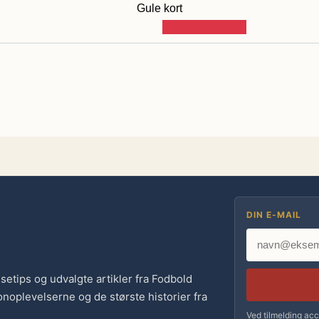
Gule kort
DIN E-MAIL
jsetips og udvalgte artikler fra Fodbold
noplevelserne og de største historier fra
Ved tilmelding acc