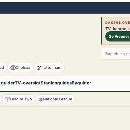
DAGENS OVE
TV-kampe, st
Se Premier
ed
Chelsea
Tottenham
 guider
TV-oversigt
Stadionguides
Byguider
League Two
National League