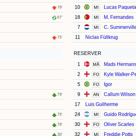
10
Lucas Paquet
MI
79′
18
M. Fernandes
MI
67′
7
C. Summervill
MI
11
Niclas Füllkrug
75′
RESERVER
1
Mads Herman
MÅ
2
Kyle Walker-Pe
FO
5
Igor
FO
9
Callum Wilson
AN
79′
17
Luis Guilherme
24
Guido Rodrígu
MI
75′
30
Oliver Scarles
FO
79′
32
Freddie Potts
MI
30′