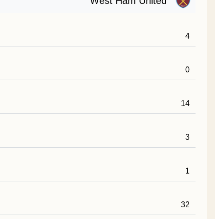
West Ham United
4
0
14
3
1
32