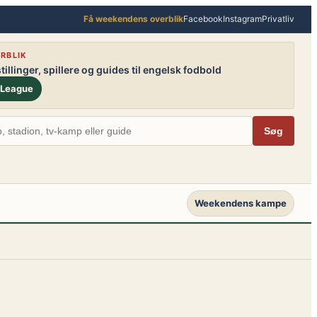
Få weekendens overblik
Facebook
Instagram
Privatliv
RBLIK
illinger, spillere og guides til engelsk fodbold
 League
Søg
Weekendens kampe