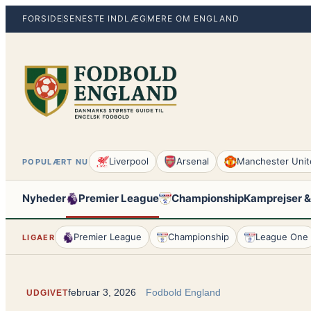
Spring
FORSIDE
SENESTE INDLÆG
MERE OM ENGLAND
til
indhold
Liverpool
Arsenal
Manchester Unit
POPULÆRT NU
Nyheder
Premier League
Championship
Kamprejser &
Premier League
Championship
League One
LIGAER
februar 3, 2026
Fodbold England
UDGIVET