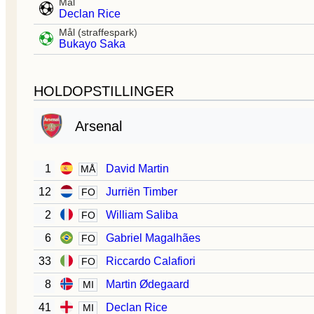
Mål
Declan Rice
Mål (straffespark)
Bukayo Saka
HOLDOPSTILLINGER
Arsenal
1
David Martin
MÅ
12
Jurriën Timber
FO
2
William Saliba
FO
6
Gabriel Magalhães
FO
33
Riccardo Calafiori
FO
8
Martin Ødegaard
MI
41
Declan Rice
MI