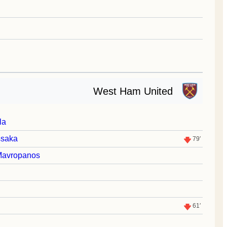
West Ham United
la
ssaka
79′
Mavropanos
61′