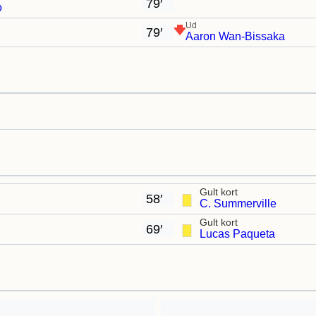
79′
o
Ud
79′
Aaron Wan-Bissaka
Gult kort
58′
C. Summerville
Gult kort
69′
Lucas Paqueta