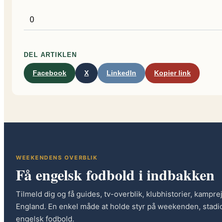
0
DEL ARTIKLEN
Facebook
X
LinkedIn
Kopier link
WEEKENDENS OVERBLIK
Få engelsk fodbold i indbakken
Tilmeld dig og få guides, tv-overblik, klubhistorier, kampre
England. En enkel måde at holde styr på weekenden, stadio
engelsk fodbold.