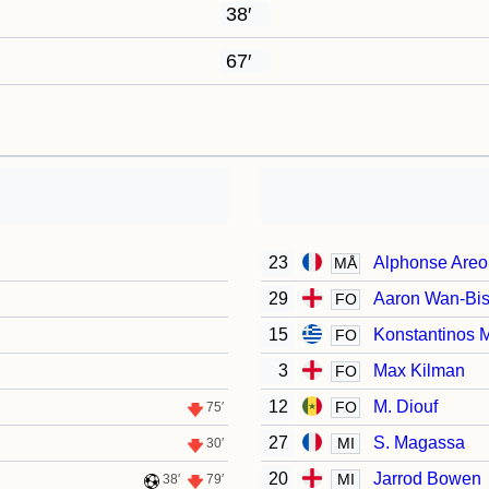
38′
67′
23
Alphonse Areo
MÅ
29
Aaron Wan-Bi
FO
15
Konstantinos 
FO
3
Max Kilman
FO
12
M. Diouf
FO
75′
27
S. Magassa
MI
30′
20
Jarrod Bowen
MI
38′
79′