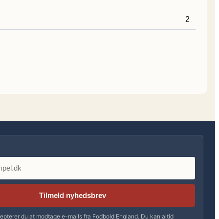
2
Tilmeld nyhedsbrev
epterer du at modtage e-mails fra Fodbold England. Du kan altid