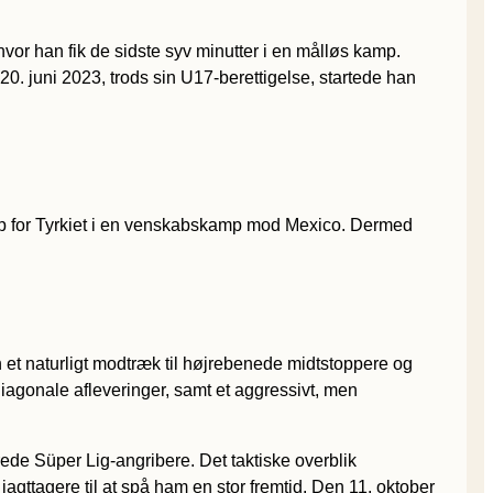
vor han fik de sidste syv minutter i en målløs kamp.
0. juni 2023, trods sin U17-berettigelse, startede han
amp for Tyrkiet i en venskabskamp mod Mexico. Dermed
an et naturligt modtræk til højrebenede midtstoppere og
diagonale afleveringer, samt et aggressivt, men
erede Süper Lig-angribere. Det taktiske overblik
agttagere til at spå ham en stor fremtid. Den 11. oktober