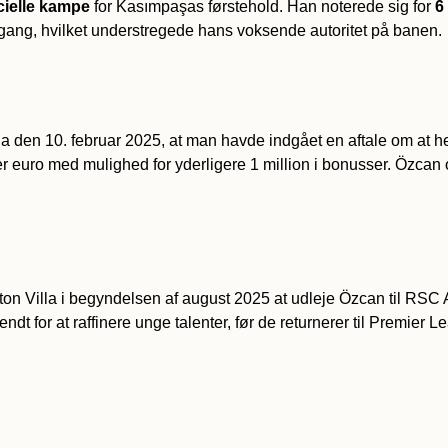
icielle kampe
for Kasımpaşas førstehold. Han noterede sig for
6
e gang, hvilket understregede hans voksende autoritet på banen.
la den 10. februar 2025, at man havde indgået en aftale om at hen
r euro med mulighed for yderligere 1 million i bonusser. Özcan o
 Aston Villa i begyndelsen af august 2025 at udleje Özcan til RSC
ndt for at raffinere unge talenter, før de returnerer til Premier L