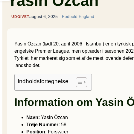
Yasin Özcan
august 6, 2025
Fodbold England
UDGIVET
Yasin Özcan (født 20. april 2006 i Istanbul) er en tyrkis
engelske Premier League, men optræder i sæsonen 2025/2
Tyrkiet, har markeret sig som et af de mest lovende defe
landsholdet.
Indholdsfortegnelse
Information om Yasin 
Navn:
Yasin Özcan
Trøje Nummer:
58
Position:
Forsvarer