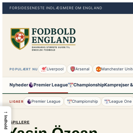
Spring
FORSIDE
SENESTE INDLÆG
MERE OM ENGLAND
til
indhold
Liverpool
Arsenal
Manchester Unit
POPULÆRT NU
Nyheder
Premier League
Championship
Kamprejser &
Premier League
Championship
League One
LIGAER
→
Indhold
SPILLERE