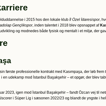
arriere
olduddannelse i 2015 hos den lokale klub
İl Özel İdaresispor
, h
adolap Gençlikspor
, inden talentet i 2018 blev opsnappet af
Ka
ling og modnedes både fysisk og mentalt i et miljø, der gav pl
re
aşa
n første professionelle kontrakt med Kasımpaşa, der løb frem t
 i en udekamp mod İstanbul Başakşehir – et opgør, der blev tabt 
anuar 2023, igen mod İstanbul Başakşehir – fandt Özcan vej til n
lscorer i Süper Lig i sæsonen 2022/23 og blandt de yngste i h