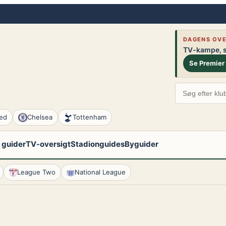
DAGENS OVE
TV-kampe, st
Se Premier
ed
Chelsea
Tottenham
 guider
TV-oversigt
Stadionguides
Byguider
League Two
National League