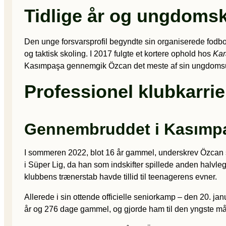
Tidlige år og ungdomsk
Den unge forsvarsprofil begyndte sin organiserede fodb
og taktisk skoling. I 2017 fulgte et kortere ophold hos
Kar
Kasımpaşa gennemgik Özcan det meste af sin ungdomsudvik
Professionel klubkarrie
Gennembruddet i Kasımp
I sommeren 2022, blot 16 år gammel, underskrev Özcan si
i Süper Lig, da han som indskifter spillede anden halvleg
klubbens trænerstab havde tillid til teenagerens evner.
Allerede i sin ottende officielle seniorkamp – den 20. j
år og 276 dage gammel, og gjorde ham til den yngste må