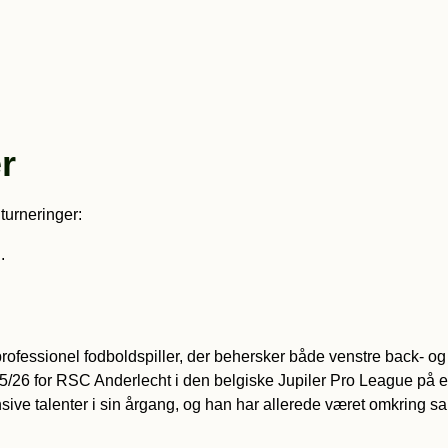
r
turneringer:
.
k professionel fodboldspiller, der behersker både venstre back- o
6 for RSC Anderlecht i den belgiske Jupiler Pro League på en l
nsive talenter i sin årgang, og han har allerede været omkring s