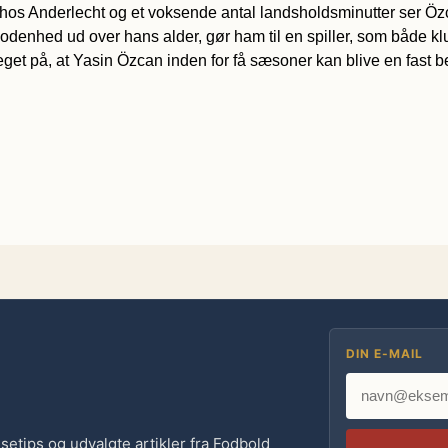
hos Anderlecht og et voksende antal landsholdsminutter ser Öz
enhed ud over hans alder, gør ham til en spiller, som både klub-
et på, at Yasin Özcan inden for få sæsoner kan blive en fast bes
DIN E-MAIL
jsetips og udvalgte artikler fra Fodbold