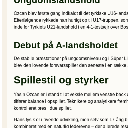
Ungdomslandshold
Özcan blev første gang indkaldt til det tyrkiske U16-lan
Efterfølgende rykkede han hurtigt op til U17-truppen, som
inde for Tyrkiets U21-landshold i en 4-1-testsejr over B
Debut på A-landsholdet
De stabile præstationer på ungdomsniveau og i Süper Lig
blev den lovende forsvarsspiller den seneste i en række af
Spillestil og styrker
Yasin Özcan er i stand til at veksle mellem venstre back 
tilfører balance i opspillet. Teknikere og analytikere f
kontrolleret pres i duelspillet.
Hans fysik er i rivende udvikling, men selv som 17-årig bl
kombineret med en naturlig lederevne – der allerede resul