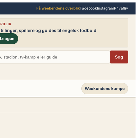
Få weekendens overblik
Facebook
Instagram
Privatliv
RBLIK
illinger, spillere og guides til engelsk fodbold
 League
Søg
Weekendens kampe