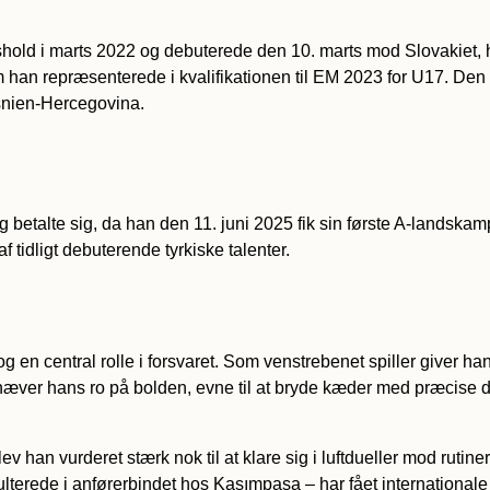
dshold i marts 2022 og debuterede den 10. marts mod Slovakiet, h
 han repræsenterede i kvalifikationen til EM 2023 for U17. Den 2
osnien-Hercegovina.
 betalte sig, da han den 11. juni 2025 fik sin første A-landsk
 tidligt debuterende tyrkiske talenter.
og en central rolle i forsvaret. Som venstrebenet spiller giver h
remhæver hans ro på bolden, evne til at bryde kæder med præcise 
ev han vurderet stærk nok til at klare sig i luftdueller mod rutin
terede i anførerbindet hos Kasımpaşa – har fået internationale i