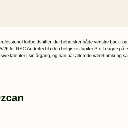
k professionel fodboldspiller, der behersker både venstre back- o
6 for RSC Anderlecht i den belgiske Jupiler Pro League på en l
nsive talenter i sin årgang, og han har allerede været omkring s
Özcan