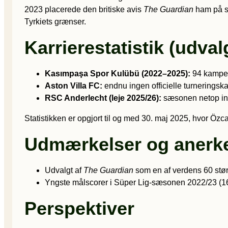
2023 placerede den britiske avis
The Guardian
ham på si
Tyrkiets grænser.
Karrierestatistik (udvalg
Kasımpaşa Spor Kulübü (2022–2025):
94 kampe, 
Aston Villa FC:
endnu ingen officielle turneringsk
RSC Anderlecht (leje 2025/26):
sæsonen netop in
Statistikken er opgjort til og med 30. maj 2025, hvor Öz
Udmærkelser og anerk
Udvalgt af
The Guardian
som en af verdens 60 størs
Yngste målscorer i Süper Lig-sæsonen 2022/23 (1
Perspektiver