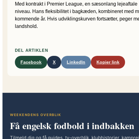
Med kontrakt i Premier League, en sæsonlang lejeaftale 
niveau. Hans fleksibilitet i bagkæden, kombineret med mod
kommende år. Hvis udviklingskurven fortsætter, peger meg
landshold.
DEL ARTIKLEN
Facebook
X
LinkedIn
Kopier link
WEEKENDENS OVERBLIK
Få engelsk fodbold i indbakken
Tilmeld dig og få guides, tv-overblik, klubhistorier, kampre