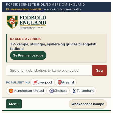
FORSIDE
SENESTE INDLÆG
MERE OM ENGLAND
Spring
Få weekendens overblik
Facebook
Instagram
Privatliv
til
indhold
DAGENS OVERBLIK
TV-kampe, stillinger, spillere og guides til engelsk
fodbold
Se Premier League
Søg
Liverpool
Arsenal
POPULÆRT NU
Manchester United
Chelsea
Tottenham
Weekendens kampe
Menu