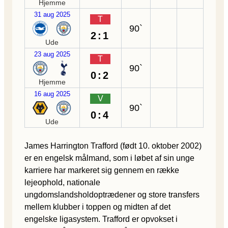
Hjemme
31 aug 2025
T
90`
2:1
Ude
23 aug 2025
T
90`
0:2
Hjemme
16 aug 2025
V
90`
0:4
Ude
James Harrington Trafford (født 10. oktober 2002)
er en engelsk målmand, som i løbet af sin unge
karriere har markeret sig gennem en række
lejeophold, nationale
ungdomslandsholdoptrædener og store transfers
mellem klubber i toppen og midten af det
engelske ligasystem. Trafford er opvokset i