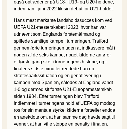
også optrædener på U18-, U19- og U20-holdene,
inden han i juni 2022 fik sin debut for U21-holdet.
Hans mest markante landsholdssucces kom ved
UEFA U21-mesterskabet i 2023, hvor han var
udnævnt som Englands førstemålmand og
spillede samtlige kampe i turneringen. Trafford
gennemførte turneringen uden at indkassere mål i
nogen af de seks kampe, noget kilderne anfører
er første gang sket i turneringens historie, og i
finalens sidste minutter reddede han en
straffesparkssituation og en genaflevering i
kampen mod Spanien, således at England vandt
1-0 og dermed sit første U21-Europamesterskab
siden 1984. Efter turneringen blev Trafford
indlemmet i turneringens hold af UEFA og modtog
ros for sin mentale styrke; kilderne fortæller endda
en anekdote om, at han samme dag havde sagt til
venner, at han ville stoppe en penalty i finalen.