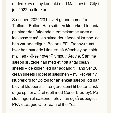
underskrev en ny kontrakt med Manchester City i
juli 2022 på flere år.
Sæsonen 2022/23 blev et gennembrud for
Trafford i Bolton. Han satte en klubrekord for antal
på hinanden følgende hjemmekampe uden at
indkassere mål, en stime der nåede ni kampe, og
han var nøglefigur i Boltons EFL Trophy-triumf,
hvor han startede i finalen på Wembley og holdt
mål i en 4-0-sejr over Plymouth Argyle. Samme
sæson sluttede han med et højt antal clean
sheets – de kilder, jeg har adgang til, angiver 26
clean sheets i løbet af sæsonen – hvilket var ny
klubrekord for Bolton for en enkelt sæson, og han
blev af klubbens tilhængere stemt til boltoniansk
unge spiller af året (delt med Conor Bradley). På
slutningen af sæsonen blev han også udpeget til
PFA’s League One Team of the Year.