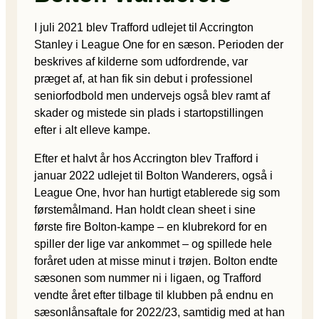
I juli 2021 blev Trafford udlejet til Accrington
Stanley i League One for en sæson. Perioden der
beskrives af kilderne som udfordrende, var
præget af, at han fik sin debut i professionel
seniorfodbold men undervejs også blev ramt af
skader og mistede sin plads i startopstillingen
efter i alt elleve kampe.
Efter et halvt år hos Accrington blev Trafford i
januar 2022 udlejet til Bolton Wanderers, også i
League One, hvor han hurtigt etablerede sig som
førstemålmand. Han holdt clean sheet i sine
første fire Bolton-kampe – en klubrekord for en
spiller der lige var ankommet – og spillede hele
foråret uden at misse minut i trøjen. Bolton endte
sæsonen som nummer ni i ligaen, og Trafford
vendte året efter tilbage til klubben på endnu en
sæsonlånsaftale for 2022/23, samtidig med at han