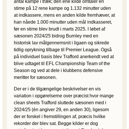
antal kampe i træk; den ene kilde omtaler en
stime på 12 rene kampe og 1.132 minutter uden
at indkassere, mens en anden kilde fremhæver, at
han nåede 1.000 minutter uden mål indkasseret,
før en stime blev brudt i marts 2025. I løbet af
sæsonen 2024/25 bidrog Burnley med en
historisk lav målgennemsnit i ligaen og sikrede
tidlig oprykning tilbage til Premier League. Også
på individuel basis blev Trafford anerkendt ved at
blive udtaget til EFL Championship Team of the
Season og ved at dele i klubbens defensive
meritter for sæsonen.
Der er i de tilgængelige beskrivelser en vis
variation i opgørelserne over præcist hvor mange
clean sheets Trafford sluttede sæsonen med i
2024/25 (én angiver 29, en anden 30), ligesom
der er forskel i fremstillingen af, præcis hvilke
rekorder der blev sat. Begge kilder er dog