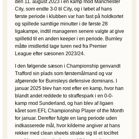
den 11. august 2023 i en kamp mod Manchester
City, som endte 3-0 til City, og i løbet af hans
første periode i klubben var han fast på holdkortet
og spillede samtlige minutter i de første 28
ligakampe, indtil manageren senere valgte at give
spilletid til en anden keeper i en periode. Burnley
måtte imidlertid tage turen ned fra Premier
League efter sæsonen 2023/24.
I den følgende sæson i Championship genvandt
Trafford sin plads som førstemålmand og var
afgørende for Burnsleys defensive dominans. I
januar 2025 blev han rost efter en kamp, hvor han
blandt andet reddede to straffespark i en 0-0-
kamp mod Sunderland, og han blev af ligaen
kåret som EFL Championship Player of the Month
for januar. Derefter fulgte en lang periode uden
indkasserede mål, hvor kilderne angiver at hans
rekker med clean sheets strakte sig til et tocifret