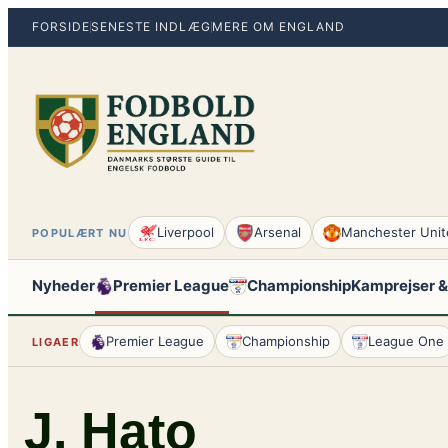
Spring
FORSIDE
SENESTE INDLÆG
MERE OM ENGLAND
til
indhold
Liverpool
Arsenal
Manchester Unit
POPULÆRT NU
Nyheder
Premier League
Championship
Kamprejser &
Premier League
Championship
League One
LIGAER
J. Hato