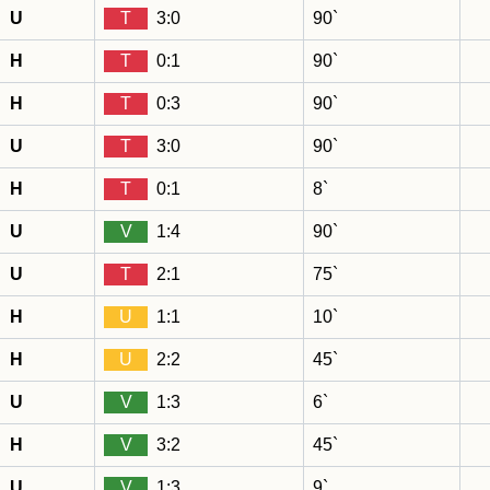
U
T
3:0
90`
H
T
0:1
90`
H
T
0:3
90`
U
T
3:0
90`
H
T
0:1
8`
U
V
1:4
90`
U
T
2:1
75`
H
U
1:1
10`
H
U
2:2
45`
U
V
1:3
6`
H
V
3:2
45`
U
V
1:3
9`