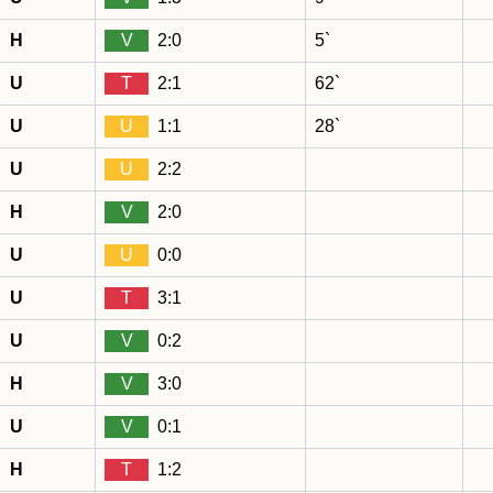
H
V
2:0
5`
U
T
2:1
62`
U
U
1:1
28`
U
U
2:2
H
V
2:0
U
U
0:0
U
T
3:1
U
V
0:2
H
V
3:0
U
V
0:1
H
T
1:2