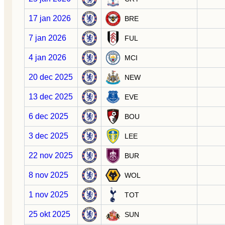
17 jan 2026
BRE
7 jan 2026
FUL
4 jan 2026
MCI
20 dec 2025
NEW
13 dec 2025
EVE
6 dec 2025
BOU
3 dec 2025
LEE
22 nov 2025
BUR
8 nov 2025
WOL
1 nov 2025
TOT
25 okt 2025
SUN