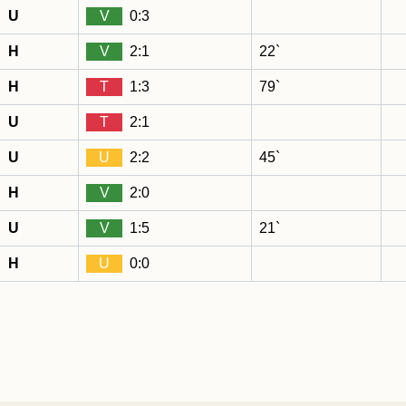
U
V
0:3
H
V
2:1
22`
H
T
1:3
79`
U
T
2:1
U
U
2:2
45`
H
V
2:0
U
V
1:5
21`
H
U
0:0