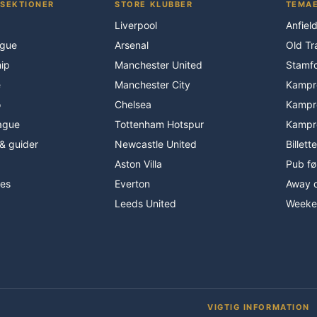
SEKTIONER
STORE KLUBBER
TEMAE
Liverpool
Anfiel
ague
Arsenal
Old Tr
ip
Manchester United
Stamfo
e
Manchester City
Kampre
o
Chelsea
Kampre
ague
Tottenham Hotspur
Kampre
& guider
Newcastle United
Billett
Aston Villa
Pub f
des
Everton
Away 
Leeds United
Weeke
VIGTIG INFORMATION