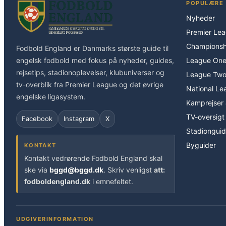
POPULÆRE 
Nyheder
Premier Le
Championsh
Fodbold England er Danmarks største guide til
engelsk fodbold med fokus på nyheder, guides,
League On
rejsetips, stadionoplevelser, klubuniverser og
League Tw
tv-overblik fra Premier League og det øvrige
National Le
engelske ligasystem.
Kamprejser 
TV-oversigt
Facebook
Instagram
X
Stadiongui
Byguider
KONTAKT
Kontakt vedrørende Fodbold England skal
ske via
bggd@bggd.dk
. Skriv venligst
att:
fodboldengland.dk
i emnefeltet.
UDGIVERINFORMATION