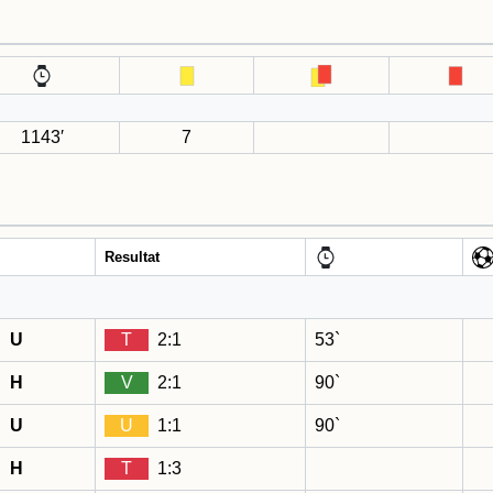
1143′
7
Resultat
U
T
2:1
53`
H
V
2:1
90`
U
U
1:1
90`
H
T
1:3