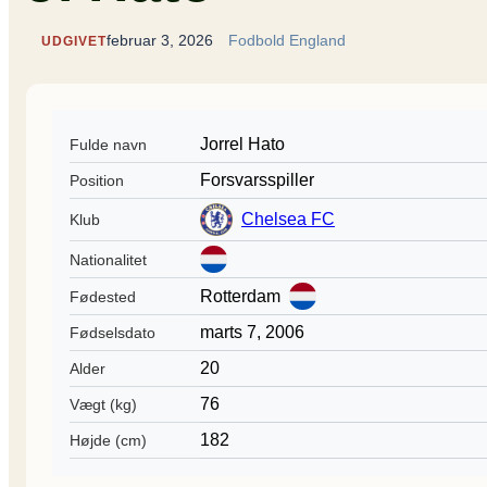
februar 3, 2026
Fodbold England
UDGIVET
Jorrel Hato
Fulde navn
Forsvarsspiller
Position
Chelsea FC
Klub
Nationalitet
Rotterdam
Fødested
marts 7, 2006
Fødselsdato
20
Alder
76
Vægt (kg)
182
Højde (cm)