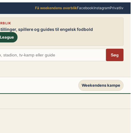
Få weekendens overblik
Facebook
Instagram
Privatliv
RBLIK
illinger, spillere og guides til engelsk fodbold
 League
Søg
Weekendens kampe