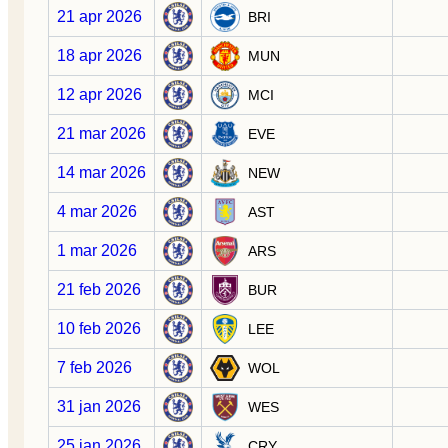
21 apr 2026
BRI
18 apr 2026
MUN
12 apr 2026
MCI
21 mar 2026
EVE
14 mar 2026
NEW
4 mar 2026
AST
1 mar 2026
ARS
21 feb 2026
BUR
10 feb 2026
LEE
7 feb 2026
WOL
31 jan 2026
WES
25 jan 2026
CRY