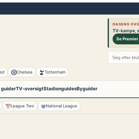
DAGENS OVE
TV-kampe, st
Se Premier
ed
Chelsea
Tottenham
 guider
TV-oversigt
Stadionguides
Byguider
League Two
National League