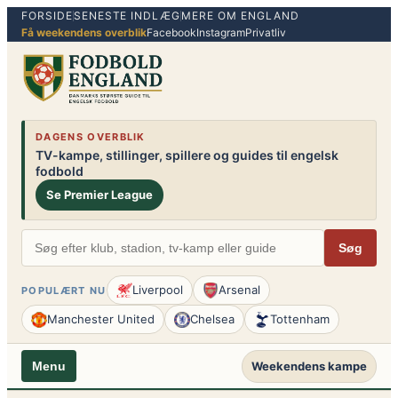
FORSIDE
SENESTE INDLÆG
MERE OM ENGLAND
Spring
Få weekendens overblik
Facebook
Instagram
Privatliv
til
indhold
DAGENS OVERBLIK
TV-kampe, stillinger, spillere og guides til engelsk
fodbold
Se Premier League
Søg
Liverpool
Arsenal
POPULÆRT NU
Manchester United
Chelsea
Tottenham
Weekendens kampe
Menu