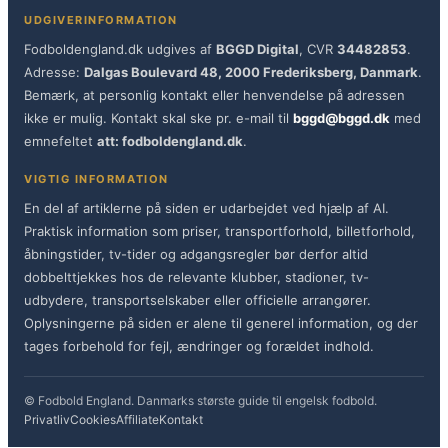
UDGIVERINFORMATION
Fodboldengland.dk udgives af
BGGD Digital
, CVR
34482853
.
Adresse:
Dalgas Boulevard 48, 2000 Frederiksberg, Danmark
.
Bemærk, at personlig kontakt eller henvendelse på adressen
ikke er mulig. Kontakt skal ske pr. e-mail til
bggd@bggd.dk
med
emnefeltet
att: fodboldengland.dk
.
VIGTIG INFORMATION
En del af artiklerne på siden er udarbejdet ved hjælp af AI.
Praktisk information som priser, transportforhold, billetforhold,
åbningstider, tv-tider og adgangsregler bør derfor altid
dobbelttjekkes hos de relevante klubber, stadioner, tv-
udbydere, transportselskaber eller officielle arrangører.
Oplysningerne på siden er alene til generel information, og der
tages forbehold for fejl, ændringer og forældet indhold.
© Fodbold England. Danmarks største guide til engelsk fodbold.
Privatliv
Cookies
Affiliate
Kontakt