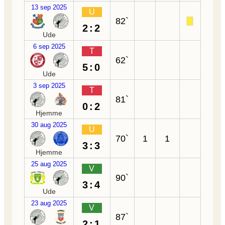
13 sep 2025
U
82`
2:2
Ude
6 sep 2025
T
62`
5:0
Ude
3 sep 2025
T
81`
0:2
Hjemme
30 aug 2025
U
70`
1
1
3:3
Hjemme
25 aug 2025
V
90`
3:4
Ude
23 aug 2025
V
87`
2:1