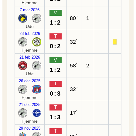
Hjemme
7 mar 2026
V
80`
1
1:2
Ude
28 feb 2026
T
32`
0:2
Hjemme
21 feb 2026
V
58`
2
1:2
Ude
26 dec 2025
T
32`
0:3
Hjemme
21 dec 2025
T
17`
1:3
Hjemme
29 nov 2025
T