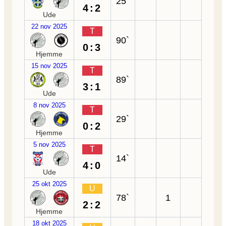
25`
4:2
Ude
22 nov 2025
T
90`
0:3
Hjemme
15 nov 2025
T
89`
3:1
Ude
8 nov 2025
T
29`
0:2
Hjemme
5 nov 2025
T
14`
4:0
Ude
25 okt 2025
U
78`
1
2:2
Hjemme
18 okt 2025