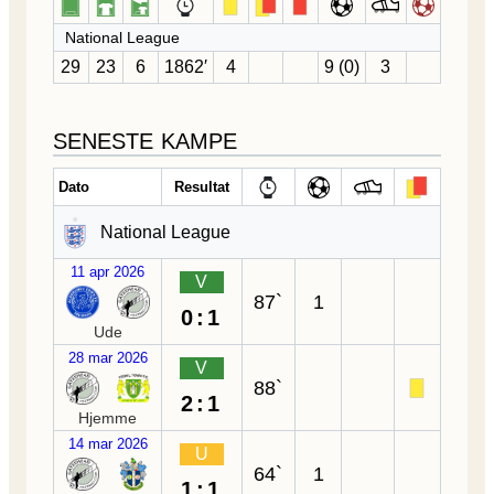
National League
29
23
6
1862′
4
9 (0)
3
SENESTE KAMPE
Dato
Resultat
National League
11 apr 2026
V
87`
1
0:1
Ude
28 mar 2026
V
88`
2:1
Hjemme
14 mar 2026
U
64`
1
1:1