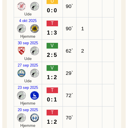
U
90`
0:0
Ude
4 okt 2025
T
90`
1
1:3
Hjemme
30 sep 2025
V
62`
2
2:5
Ude
27 sep 2025
V
29`
1:2
Ude
23 sep 2025
T
72`
0:1
Hjemme
20 sep 2025
T
70`
1:2
Hjemme