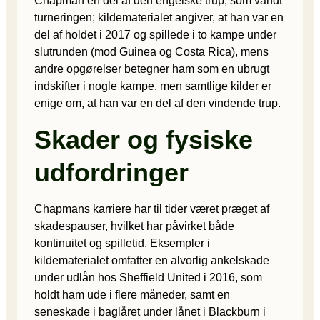
Chapman en del af den engelske trup, som vandt
turneringen; kildematerialet angiver, at han var en
del af holdet i 2017 og spillede i to kampe under
slutrunden (mod Guinea og Costa Rica), mens
andre opgørelser betegner ham som en ubrugt
indskifter i nogle kampe, men samtlige kilder er
enige om, at han var en del af den vindende trup.
Skader og fysiske
udfordringer
Chapmans karriere har til tider været præget af
skadespauser, hvilket har påvirket både
kontinuitet og spilletid. Eksempler i
kildematerialet omfatter en alvorlig ankelskade
under udlån hos Sheffield United i 2016, som
holdt ham ude i flere måneder, samt en
seneskade i baglåret under lånet i Blackburn i