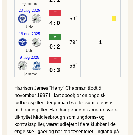
Hjemme
20 aug 2025
T
59`
4:0
Ude
16 aug 2025
V
79`
1
0:2
Ude
9 aug 2025
T
56`
0:3
Hjemme
Harrison James “Harry” Chapman (født 5.
november 1997 i Hartlepool) er en engelsk
fodboldspiller, der primært spiller som offensiv
midtbanespiller. Han har gennem karrieren været
tilknyttet Middlesbrough som ungdoms- og
kontraktspiller, været udlejet til flere klubber i de
engelske ligaer og har repræsenteret England på