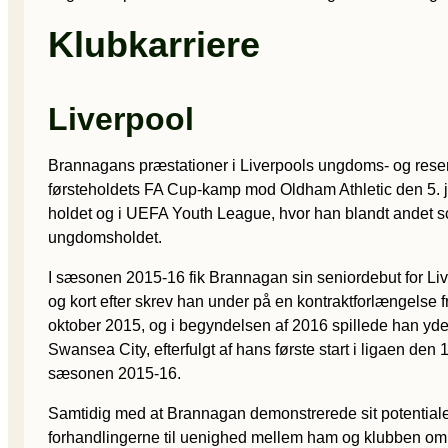
Klubkarriere
Liverpool
Brannagans præstationer i Liverpools ungdoms- og reserv
førsteholdets FA Cup-kamp mod Oldham Athletic den 5. j
holdet og i UEFA Youth League, hvor han blandt andet s
ungdomsholdet.
I sæsonen 2015-16 fik Brannagan sin seniordebut for Li
og kort efter skrev han under på en kontraktforlængelse 
oktober 2015, og i begyndelsen af 2016 spillede han y
Swansea City, efterfulgt af hans første start i ligaen de
sæsonen 2015-16.
Samtidig med at Brannagan demonstrerede sit potentiale i
forhandlingerne til uenighed mellem ham og klubben om hans