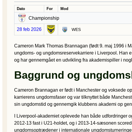
Dato
For
Mod
Championship
28 feb 2026
WES
Cameron Mark Thomas Brannagan (født 9. maj 1996 i Manche
ungdoms- og ungdomsreservekarriere i Liverpool. Han er
og har gennemgået en udvikling fra akademispiller i nogl
Baggrund og ungdomsk
Cameron Brannagan er født i Manchester og voksede op i 
karrierens ungdomsfaser og var tilknyttet både Manchest
sin ungdomstid og gennemgik klubbens akademi op gen
I Liverpool-akademiet oplevede han både udfordringer og 
2012-13 fast i U21-holdet, og i 2013-14-sæsonen scorede
ungdomsoptrædener i internationale ungdomsturneringer