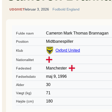
februar 3, 2026
Fodbold England
UDGIVET
Cameron Mark Thomas Brannagan
Fulde navn
Midtbanespiller
Position
Oxford United
Klub
Nationalitet
Manchester
Fødested
maj 9, 1996
Fødselsdato
30
Alder
71
Vægt (kg)
180
Højde (cm)