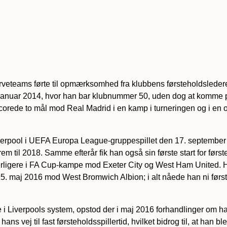
eteams førte til opmærksomhed fra klubbens førsteholdsledere, 
anuar 2014, hvor han bar klubnummer 50, uden dog at komme på 
corede to mål mod Real Madrid i en kamp i turneringen og i en 
verpool i UEFA Europa League-gruppespillet den 17. september
frem til 2018. Samme efterår fik han også sin første start for f
derligere i FA Cup-kampe mod Exeter City og West Ham United
n 15. maj 2016 mod West Bromwich Albion; i alt nåede han ni førs
 Liverpools system, opstod der i maj 2016 forhandlinger om hans
 vej til fast førsteholdsspillertid, hvilket bidrog til, at han bl