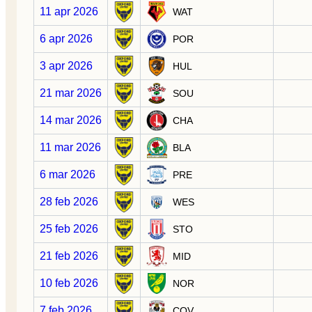
11 apr 2026
WAT
6 apr 2026
POR
3 apr 2026
HUL
21 mar 2026
SOU
14 mar 2026
CHA
11 mar 2026
BLA
6 mar 2026
PRE
28 feb 2026
WES
25 feb 2026
STO
21 feb 2026
MID
10 feb 2026
NOR
7 feb 2026
COV