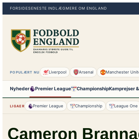
Spring
FORSIDE
SENESTE INDLÆG
MERE OM ENGLAND
til
indhold
Liverpool
Arsenal
Manchester Unit
POPULÆRT NU
Nyheder
Premier League
Championship
Kamprejser &
Premier League
Championship
League One
LIGAER
Cameron Branna