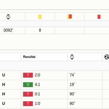
3092′
8
Resultat
U
T
2:0
74`
H
V
4:1
19`
H
T
0:1
90`
U
T
1:0
90`