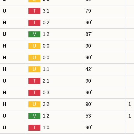
U
T
3:1
79`
H
T
0:2
90`
U
V
1:2
87`
H
U
0:0
90`
H
U
0:0
90`
H
U
1:1
42`
U
T
2:1
90`
H
T
0:3
90`
H
U
2:2
90`
1
U
V
1:2
53`
1
U
T
1:0
90`