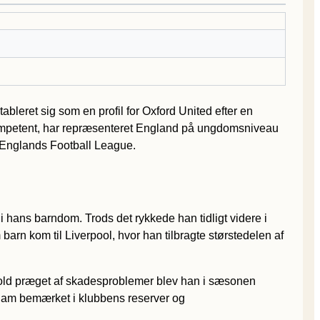
bleret sig som en profil for Oxford United efter en
 kompetent, har repræsenteret England på ungdomsniveau
i Englands Football League.
 hans barndom. Trods det rykkede han tidligt videre i
rn kom til Liverpool, hvor han tilbragte størstedelen af
8-hold præget af skadesproblemer blev han i sæsonen
 ham bemærket i klubbens reserver og