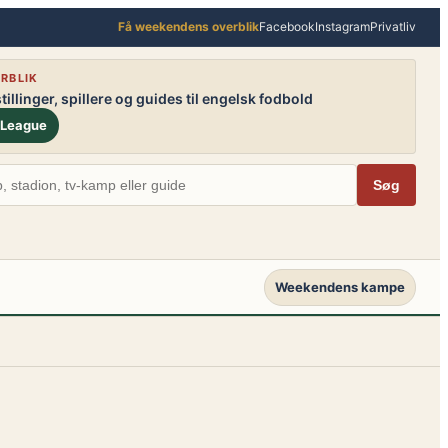
Få weekendens overblik
Facebook
Instagram
Privatliv
RBLIK
illinger, spillere og guides til engelsk fodbold
 League
Søg
Weekendens kampe