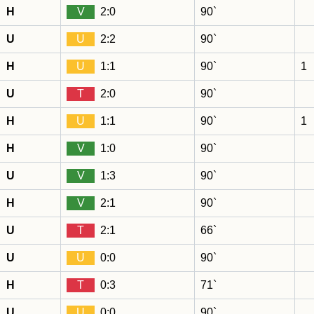
H
V
2:0
90`
U
U
2:2
90`
H
U
1:1
90`
1
U
T
2:0
90`
H
U
1:1
90`
1
H
V
1:0
90`
U
V
1:3
90`
H
V
2:1
90`
U
T
2:1
66`
U
U
0:0
90`
H
T
0:3
71`
U
U
0:0
90`