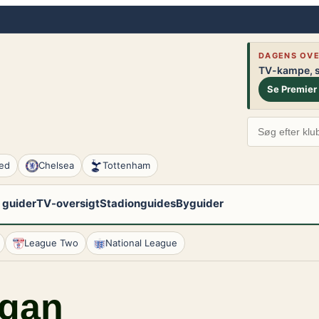
DAGENS OVE
TV-kampe, st
Se Premier
ed
Chelsea
Tottenham
 guider
TV-oversigt
Stadionguides
Byguider
League Two
National League
gan