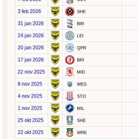
3 feb 2026
SHE
31 jan 2026
BIR
24 jan 2026
LEI
20 jan 2026
QPR
17 jan 2026
BRI
22 nov 2025
MID
8 nov 2025
WES
4 nov 2025
STO
1 nov 2025
MIL
25 okt 2025
SHE
22 okt 2025
WRE