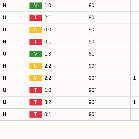
H
V
1:0
90`
U
T
2:1
90`
U
U
0:0
90`
H
T
0:1
90`
U
V
1:3
81`
H
U
2:2
90`
H
U
2:2
90`
1
U
T
1:0
90`
U
T
3:2
90`
1
H
T
0:1
90`