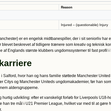
Reason
Injured – (questionable) Injury
ster) er en engelsk midtbanespiller, der i sit seniorliv har eta
 blevet beskrevet af tidligere trænere som kreativ og teknisk
e af Englands største klubbers ungdomssystemer til fast profil 
arriere
Salford, hvor han og hans familie støttede Manchester United i
er Citys og Manchester Uniteds ungdomakademier, før han som ba
nem aldersgrupperne.
hurtig udvikling: efter et vanskeligt forløb for Liverpools U1
 han tre mål i U21 Premier League, hvilket var med til at gøre
.