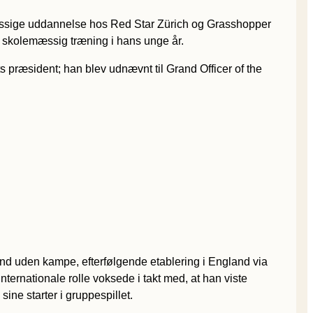
mæssige uddannelse hos Red Star Zürich og Grasshopper
 skolemæssig træning i hans unge år.
 præsident; han blev udnævnt til Grand Officer of the
and uden kampe, efterfølgende etablering i England via
nternationale rolle voksede i takt med, at han viste
sine starter i gruppespillet.