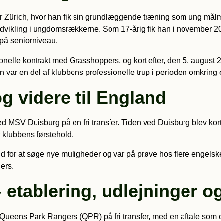
Zürich, hvor han fik sin grundlæggende træning som ung målmand
 udvikling i ungdomsrækkerne. Som 17-årig fik han i november 20
 på seniorniveau.
onelle kontrakt med Grasshoppers, og kort efter, den 5. august 
n var en del af klubbens professionelle trup i perioden omkring 
g videre til England
 MSV Duisburg på en fri transfer. Tiden ved Duisburg blev kortvar
or klubbens førstehold.
land for at søge nye muligheder og var på prøve hos flere engel
ers.
etablering, udlejninger o
eens Park Rangers (QPR) på fri transfer, med en aftale som opr