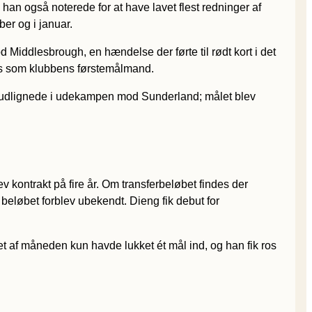
n også noterede for at have lavet flest redninger af
er og i januar.
 Middlesbrough, en hændelse der førte til rødt kort i det
tus som klubbens førstemålmand.
d udlignede i udekampen mod Sunderland; målet blev
 kontrakt på fire år. Om transferbeløbet findes der
beløbet forblev ubekendt. Dieng fik debut for
øbet af måneden kun havde lukket ét mål ind, og han fik ros