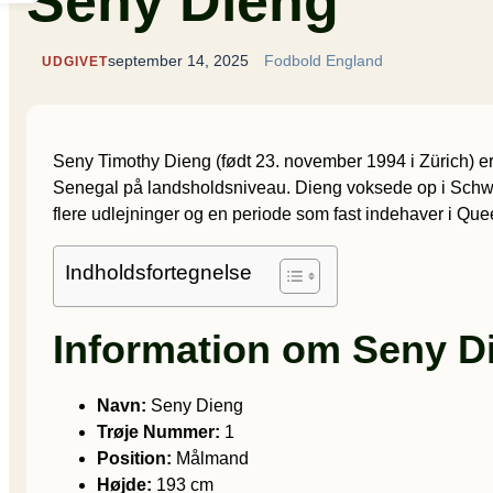
Seny Dieng
september 14, 2025
Fodbold England
UDGIVET
Seny Timothy Dieng (født 23. november 1994 i Zürich) e
Senegal på landsholdsniveau. Dieng voksede op i Schwe
flere udlejninger og en periode som fast indehaver i Que
Indholdsfortegnelse
Information om Seny D
Navn:
Seny Dieng
Trøje Nummer:
1
Position:
Målmand
Højde:
193 cm