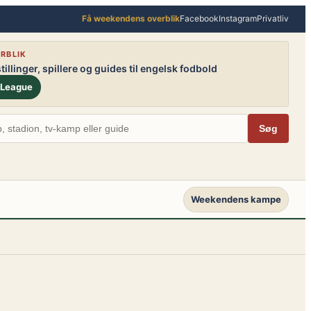
Få weekendens overblik
Facebook
Instagram
Privatliv
RBLIK
illinger, spillere og guides til engelsk fodbold
 League
Søg
Weekendens kampe