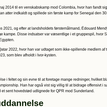
i maj 2014 til en venskabskamp mod Colombia, hvor han fandt s
lev han atter indkaldt og spillede sin første kamp for Senegal den 
ons 2021, og efter at landsholdets førstemålmand, Édouard Mendy,
ge kampe. Disse indsatser var væsentlige i et gruppespil, hvor 
 Egypten.
i Qatar 2022, hvor han var udtaget som ikke-spillende medlem af
23, som blev afholdt i Ivor-kysten.
e i feltet og sin evne til at foretage mange redninger, hvilket b
onship. Han har også vist sig villig til at bidrage offensivt i sæ
d et sent hovedstød udlignede for QPR mod Sunderland.
 uddannelse