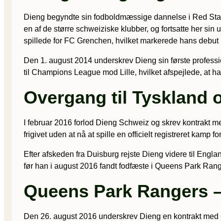
Dieng begyndte sin fodboldmæssige dannelse i Red Star 
en af de større schweiziske klubber, og fortsatte her sin
spillede for FC Grenchen, hvilket markerede hans debut
Den 1. august 2014 underskrev Dieng sin første professi
til Champions League mod Lille, hvilket afspejlede, at ha
Overgang til Tyskland o
I februar 2016 forlod Dieng Schweiz og skrev kontrakt med
frigivet uden at nå at spille en officielt registreret kamp f
Efter afskeden fra Duisburg rejste Dieng videre til Eng
før han i august 2016 fandt fodfæste i Queens Park Rang
Queens Park Rangers – 
Den 26. august 2016 underskrev Dieng en kontrakt med Qu