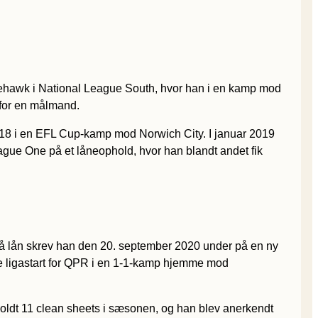
Whitehawk i National League South, hvor han i en kamp mod
 for en målmand.
018 i en EFL Cup-kamp mod Norwich City. I januar 2019
ague One på et låneophold, hvor han blandt andet fik
 på lån skrev han den 20. september 2020 under på en ny
rste ligastart for QPR i en 1-1-kamp hjemme mod
oldt 11 clean sheets i sæsonen, og han blev anerkendt