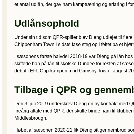
et antal udlån, der gav ham kamptræning og erfaring i fo
Udlånsophold
Under sin tid som QPR-spiller blev Dieng udlejet til fler
Chippenham Town i sidste fase steg op i feltet på et hjø
I sæsonens første halvdel 2018-19 var Dieng på lån hos
skiftede han på lån til skotske Dundee for resten af sæ
debut i EFL Cup-kampen mod Grimsby Town i august 2019
Tilbage i QPR og gennem
Den 3. juli 2019 underskrev Dieng en ny kontrakt med QP
fireårig aftale med QPR, der skulle binde ham til klubben
Middlesbrough.
I løbet af sæsonen 2020-21 fik Dieng sit gennembrud so