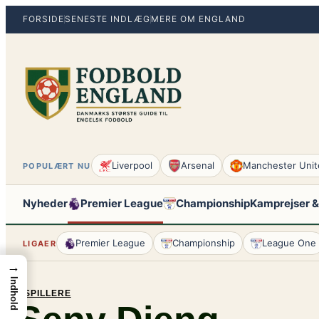
Spring
FORSIDE
SENESTE INDLÆG
MERE OM ENGLAND
til
indhold
Liverpool
Arsenal
Manchester Unit
POPULÆRT NU
Nyheder
Premier League
Championship
Kamprejser &
Premier League
Championship
League One
LIGAER
→
Indhold
SPILLERE