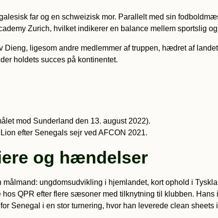
egalesisk far og en schweizisk mor. Parallelt med sin fodbold
demy Zurich, hvilket indikerer en balance mellem sportslig og
ev Dieng, ligesom andre medlemmer af truppen, hædret af landets
der holdets succes på kontinentet.
 målet mod Sunderland den 13. august 2022).
e Lion efter Senegals sejr ved AFCON 2021.
iere og hændelser
 en målmand: ungdomsudvikling i hjemlandet, kort ophold i Tyskl
e hos QPR efter flere sæsoner med tilknytning til klubben. Hans i
er for Senegal i en stor turnering, hvor han leverede clean sheets i 