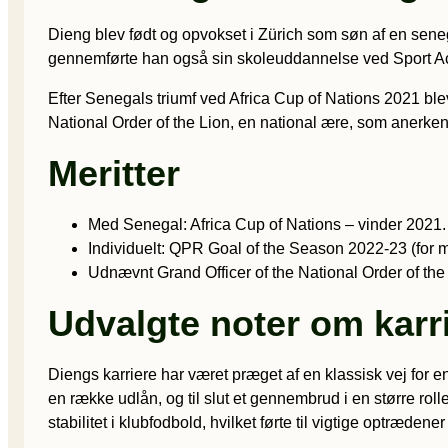
Dieng blev født og opvokset i Zürich som søn af en sen
gennemførte han også sin skoleuddannelse ved Sport Aca
Efter Senegals triumf ved Africa Cup of Nations 2021 bl
National Order of the Lion, en national ære, som anerken
Meritter
Med Senegal: Africa Cup of Nations – vinder 2021.
Individuelt: QPR Goal of the Season 2022-23 (for
Udnævnt Grand Officer of the National Order of th
Udvalgte noter om karr
Diengs karriere har været præget af en klassisk vej for
en række udlån, og til slut et gennembrud i en større roll
stabilitet i klubfodbold, hvilket førte til vigtige optræden