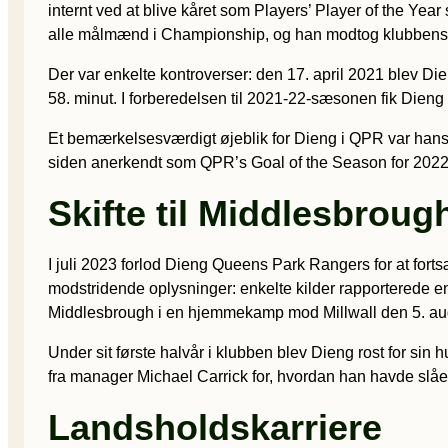
internt ved at blive kåret som Players’ Player of the 
alle målmænd i Championship, og han modtog klubbens ”Pl
Der var enkelte kontroverser: den 17. april 2021 blev Di
58. minut. I forberedelsen til 2021-22-sæsonen fik Dien
Et bemærkelsesværdigt øjeblik for Dieng i QPR var han
siden anerkendt som QPR’s Goal of the Season for 2022
Skifte til Middlesbroug
I juli 2023 forlod Dieng Queens Park Rangers for at fort
modstridende oplysninger: enkelte kilder rapporterede en
Middlesbrough i en hjemmekamp mod Millwall den 5. aug
Under sit første halvår i klubben blev Dieng rost for sin 
fra manager Michael Carrick for, hvordan han havde slået 
Landsholdskarriere