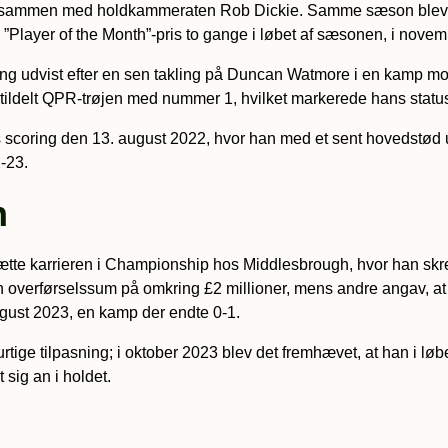
Year sammen med holdkammeraten Rob Dickie. Samme sæson blev ha
ayer of the Month”-pris to gange i løbet af sæsonen, i novemb
eng udvist efter en sen takling på Duncan Watmore i en kamp mod
g tildelt QPR-trøjen med nummer 1, hvilket markerede hans sta
s scoring den 13. august 2022, hvor han med et sent hovedstø
-23.
h
sætte karrieren i Championship hos Middlesbrough, hvor han skrev
 overførselssum på omkring £2 millioner, mens andre angav, at 
ust 2023, en kamp der endte 0-1.
hurtige tilpasning; i oktober 2023 blev det fremhævet, at han i l
sig an i holdet.