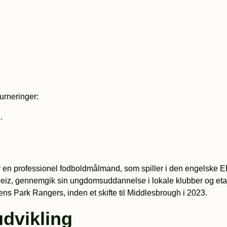
turneringer:
.
r en professionel fodboldmålmand, som spiller i den engelske
iz, gennemgik sin ungdomsuddannelse i lokale klubber og etabl
ens Park Rangers, inden et skifte til Middlesbrough i 2023.
dvikling