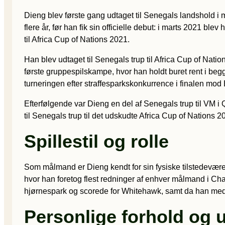
Dieng blev første gang udtaget til Senegals landshold 
flere år, før han fik sin officielle debut: i marts 2021 b
til Africa Cup of Nations 2021.
Han blev udtaget til Senegals trup til Africa Cup of Nati
første gruppespilskampe, hvor han holdt buret rent i beg
turneringen efter straffesparkskonkurrence i finalen mod
Efterfølgende var Dieng en del af Senegals trup til VM 
til Senegals trup til det udskudte Africa Cup of Nations 20
Spillestil og rolle
Som målmand er Dieng kendt for sin fysiske tilstedeværels
hvor han foretog flest redninger af enhver målmand i Champi
hjørnespark og scorede for Whitehawk, samt da han me
Personlige forhold og