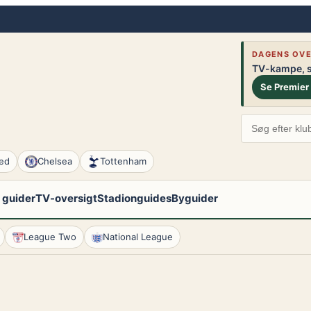
DAGENS OVE
TV-kampe, st
Se Premier
ed
Chelsea
Tottenham
 guider
TV-oversigt
Stadionguides
Byguider
League Two
National League