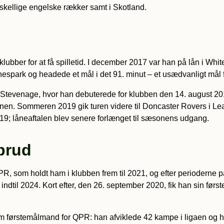
rskellige engelske rækker samt i Skotland.
e klubber for at få spilletid. I december 2017 var han på lån i 
rnespark og headede et mål i det 91. minut – et usædvanligt mål
 Stevenage, hvor han debuterede for klubben den 14. august 2
sonen. Sommeren 2019 gik turen videre til Doncaster Rovers i Le
; låneaftalen blev senere forlænget til sæsonens udgang.
brud
R, som holdt ham i klubben frem til 2021, og efter perioderne
 indtil 2024. Kort efter, den 26. september 2020, fik han sin fø
m førstemålmand for QPR: han afviklede 42 kampe i ligaen og h