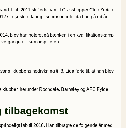
. I juli 2011 skiftede han til Grasshopper Club Zürich,
12 sin første erfaring i seniorfodbold, da han på udlån
2014, blev han noteret på bænken i en kvalifikationskamp
overgangen til seniorspilleren.
ig: klubbens nedrykning til 3. Liga førte til, at han blev
ske klubber, herunder Rochdale, Barnsley og AFC Fylde,
g tilbagekomst
indeligt løb til 2018. Han tilbragte de følgende år med