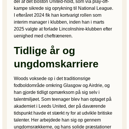
del af det Boston United-hold, som via play-off-
kampe sikrede sig oprykning til National League.
I efteråret 2024 fik han kortvarigt rollen som
interim manager i klubben, inden han i marts
2025 valgte at forlade Lincolnshire-klubben efter
uenighed med cheftræneren.
Tidlige år og
ungdomskarriere
Woods voksede op i det traditionsrige
fodboldområde omkring Glasgow og Airdrie, og
han gjorde tidligt opmærksom på sig selv i
talentmiljøet. Som teenager blev han optaget på
akademiet i Leeds United, der på daværende
tidspunkt havde et stærkt ry for at udvikle britiske
talenter. Her arbejdede han sig op gennem
ungdomsrækkerne, og hans solide præstationer