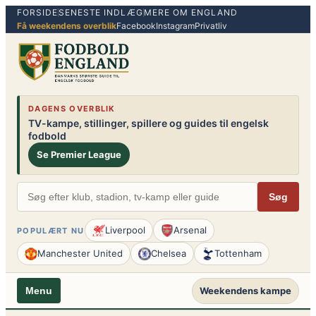
FORSIDE
SENESTE INDLÆG
MERE OM ENGLAND
Spring
Få weekendens overblik
Facebook
Instagram
Privatliv
til
indhold
DAGENS OVERBLIK
TV-kampe, stillinger, spillere og guides til engelsk
fodbold
Se Premier League
Søg
Liverpool
Arsenal
POPULÆRT NU
Manchester United
Chelsea
Tottenham
Weekendens kampe
Menu