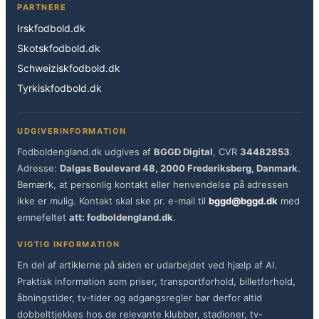
PARTNERE
Irskfodbold.dk
Skotskfodbold.dk
Schweiziskfodbold.dk
Tyrkiskfodbold.dk
UDGIVERINFORMATION
Fodboldengland.dk udgives af
BGGD Digital
, CVR
34482853
.
Adresse:
Dalgas Boulevard 48, 2000 Frederiksberg, Danmark
.
Bemærk, at personlig kontakt eller henvendelse på adressen
ikke er mulig. Kontakt skal ske pr. e-mail til
bggd@bggd.dk
med
emnefeltet
att: fodboldengland.dk
.
VIGTIG INFORMATION
En del af artiklerne på siden er udarbejdet ved hjælp af AI.
Praktisk information som priser, transportforhold, billetforhold,
åbningstider, tv-tider og adgangsregler bør derfor altid
dobbelttjekkes hos de relevante klubber, stadioner, tv-