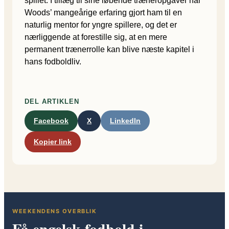
spillet. I tillæg til sine løbende træneropgaver har
Woods’ mangeårige erfaring gjort ham til en
naturlig mentor for yngre spillere, og det er
nærliggende at forestille sig, at en mere
permanent trænerrolle kan blive næste kapitel i
hans fodboldliv.
DEL ARTIKLEN
Facebook
X
LinkedIn
Kopier link
WEEKENDENS OVERBLIK
Få engelsk fodbold i