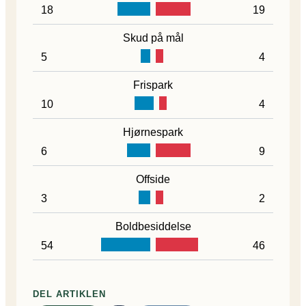
18
19
Skud på mål
5
4
Frispark
10
4
Hjørnespark
6
9
Offside
3
2
Boldbesiddelse
54
46
DEL ARTIKLEN