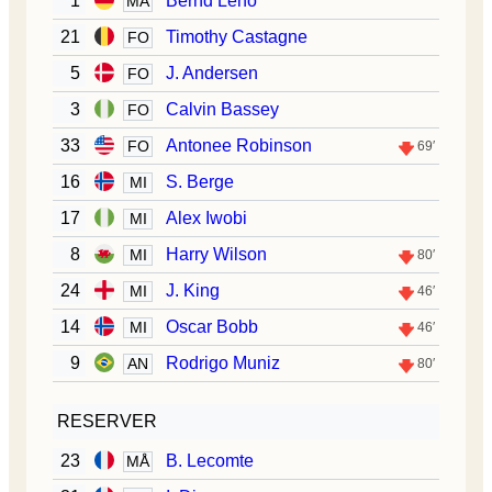
1
Bernd Leno
MÅ
21
Timothy Castagne
FO
5
J. Andersen
FO
3
Calvin Bassey
FO
33
Antonee Robinson
FO
69′
16
S. Berge
MI
17
Alex Iwobi
MI
8
Harry Wilson
MI
80′
24
J. King
MI
46′
14
Oscar Bobb
MI
46′
9
Rodrigo Muniz
AN
80′
RESERVER
23
B. Lecomte
MÅ