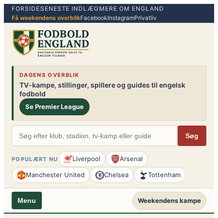
FORSIDE
SENESTE INDLÆG
MERE OM ENGLAND
Spring
Få weekendens overblik
Facebook
Instagram
Privatliv
til
indhold
DAGENS OVERBLIK
TV-kampe, stillinger, spillere og guides til engelsk
fodbold
Se Premier League
Søg
Liverpool
Arsenal
POPULÆRT NU
Manchester United
Chelsea
Tottenham
Weekendens kampe
Menu