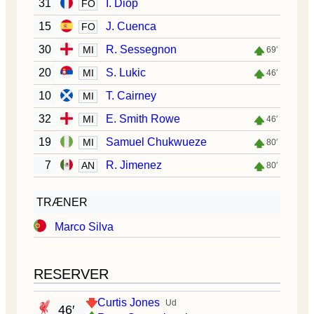
31
I. Diop
FO
15
J. Cuenca
FO
30
R. Sessegnon
MI
69′
20
S. Lukic
MI
46′
10
T. Cairney
MI
32
E. Smith Rowe
MI
46′
19
Samuel Chukwueze
MI
80′
7
R. Jimenez
AN
80′
TRÆNER
Marco Silva
RESERVER
Curtis Jones
Ud
46′