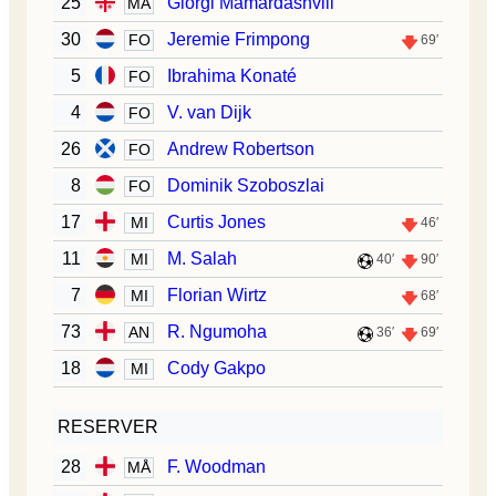
25
Giorgi Mamardashvili
MÅ
30
Jeremie Frimpong
FO
69′
5
Ibrahima Konaté
FO
4
V. van Dijk
FO
26
Andrew Robertson
FO
8
Dominik Szoboszlai
FO
17
Curtis Jones
MI
46′
11
M. Salah
MI
40′
90′
7
Florian Wirtz
MI
68′
73
R. Ngumoha
AN
36′
69′
18
Cody Gakpo
MI
RESERVER
28
F. Woodman
MÅ