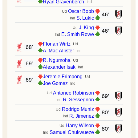
Ryan Gravenberch
Ind
Oscar Bobb
Ud
46′
S. Lukic
Ind
J. King
Ud
46′
E. Smith Rowe
Ind
Florian Wirtz
Ud
68′
A. Mac Allister
Ind
R. Ngumoha
Ud
69′
Alexander Isak
Ind
Jeremie Frimpong
Ud
69′
Joe Gomez
Ind
Antonee Robinson
Ud
69′
R. Sessegnon
Ind
Rodrigo Muniz
Ud
80′
R. Jimenez
Ind
Harry Wilson
Ud
80′
Samuel Chukwueze
Ind