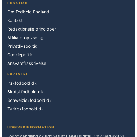
PRAKTISK
Om Fodbold England
Kontakt
Redaktionelle principper
Affiliate-oplysning
Privatlivspolitik
Cookiepolitik
Ansvarsfraskrivelse
PARTNERE
Irskfodbold.dk
Skotskfodbold.dk
Schweiziskfodbold.dk
Tyrkiskfodbold.dk
UDGIVERINFORMATION
Fodboldengland.dk udgives af
BGGD Digital
, CVR
34482853
.