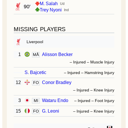
M. Salah
Ud
90′
Trey Nyoni
Ind
MISSING PLAYERS
Liverpool
1
Alisson Becker
MÅ
– Injured – Muscle Injury
S. Bajcetic
– Injured – Hamstring Injury
12
Conor Bradley
FO
– Injured – Knee Injury
3
Wataru Endo
MI
– Injured – Foot Injury
15
G. Leoni
FO
– Injured – Knee Injury