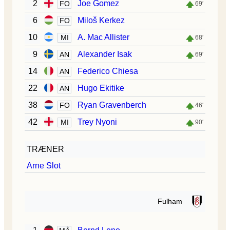
2
Joe Gomez
FO
69′
6
Miloš Kerkez
FO
10
A. Mac Allister
MI
68′
9
Alexander Isak
AN
69′
14
Federico Chiesa
AN
22
Hugo Ekitike
AN
38
Ryan Gravenberch
FO
46′
42
Trey Nyoni
MI
90′
TRÆNER
Arne Slot
Fulham