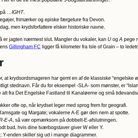
r på
…IGHT
.
pegøjer, frimærker og episke færgeture fra Devon.
i dag, men krydsforfattere elsker historiske navne.
 er jagten nærmest slut. Mangler du vokaler, kan
U
og
A
pege m
 mens
Gillingham FC
ligger få kilometer fra Isle of Grain – to ledet
r
or, at krydsordsmageren har gemt en af de klassiske “engelske ø
entligt stednavn. Får du for eksempel -SLA- som mønster, er “Isl
alt fra Det Engelske Fastland til Kanaløerne og små tidevandsø
kker ofte op, når krydset leger med sprog frem for geografi.
 Ramsgate og Margate; vokalerne A-E gør den nem at spotte.
R-E-A
, så vær opmærksom på dobbelt-E-afslutningen.
dt bud, hvis dine tværbogstaver giver W eller Y.
; Y-enden skiller sig ud i mange diagrammer.