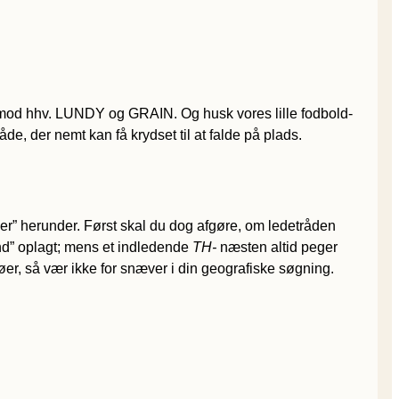
od hhv. LUNDY og GRAIN. Og husk vores lille fodbold-
råde, der nemt kan få krydset til at falde på plads.
er” herunder. Først skal du dog afgøre, om ledetråden
and” oplagt; mens et indledende
TH-
næsten altid peger
er, så vær ikke for snæver i din geografiske søgning.