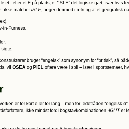
de et I eller et E på plads, er “ISLE” det logiske gæt, især hvis 
der ikke matcher
ISLE
, peger derimod i retning af et geografisk n
ex).
w-in-Furness.
er.
 sigte.
konstruktører bruger “engelsk” som synonym for “britisk”, så bå
ds, vil
OSEA
og
PIEL
oftere være i spil – især i sportstemaer, h
r
ken er for kort eller for lang – men for ledetråden “engelsk ø” b
ydsforfattere, ikke mindst fordi bogstavkombinationen
-IGHT
er l
r. Her er de tre mest populære 5-bogstavsløsninger: