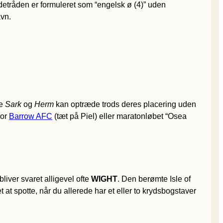
ledetråden er formuleret som “engelsk ø (4)” uden
avn.
de
Sark
og
Herm
kan optræde trods deres placering uden
vor
Barrow AFC
(tæt på Piel) eller maratonløbet “Osea
liver svaret alligevel ofte
WIGHT
. Den berømte Isle of
et at spotte, når du allerede har et eller to krydsbogstaver