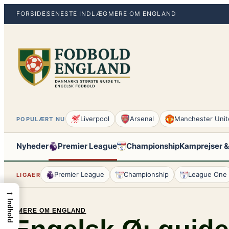
Spring
FORSIDE
SENESTE INDLÆG
MERE OM ENGLAND
til
indhold
Liverpool
Arsenal
Manchester Unit
POPULÆRT NU
Nyheder
Premier League
Championship
Kamprejser &
Premier League
Championship
League One
LIGAER
→
Indhold
MERE OM ENGLAND