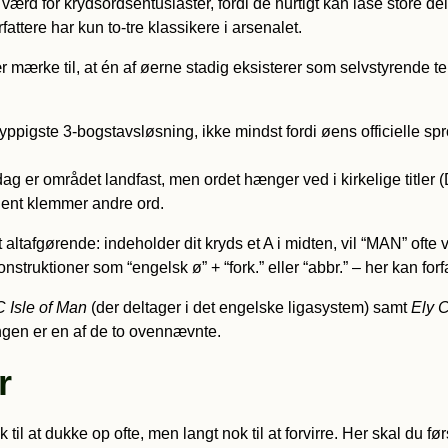
værd for krydsordsentusiaster, fordi de hurtigt kan låse store 
attere har kun to-tre klassikere i arsenalet.
 mærke til, at én af øerne stadig eksisterer som selvstyrende t
yppigste 3-bogstavsløsning, ikke mindst fordi øens officielle sp
ag er området landfast, men ordet hænger ved i kirkelige titler (
dent klemmer andre ord.
altafgørende: indeholder dit kryds et A i midten, vil “MAN” ofte v
struktioner som “engelsk ø” + “fork.” eller “abbr.” – her kan fo
 Isle of Man
(der deltager i det engelske ligasystem) samt
Ely C
ningen er en af de to ovennævnte.
r
l at dukke op ofte, men langt nok til at forvirre. Her skal du før