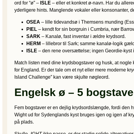
ord for “ø” –
ISLE
– eller et konkret ø-navn. Har du allere
yderligere hints. Manglende vokaler eller konsonanter, 
OSEA
– lille tidevandsø i Themsens munding (Ess
PIEL
– kendt for sin borgruin i Cumbria, nær Barro
SARK
– Kanalø, fast inventar i ældre krydsord.
HERM
– lillebror til Sark; samme kanalø-logik gæld
ISLE
– den rene oversættelse; ingen Geordie-kyst i
Match listen med dine krydsbogstaver og husk, at nogle 
for England. Er der tale om et nyt eller mere moderne kry
Island Challenge” kan være skjulte nøgleord.
Engelsk ø – 5 bogstave
Fem bogstaver er en dejlig krydsordslængde, fordi den hver
Wight ud for Sydenglands kyst bruges igen og igen af kr
på plads.
Skulle
-IGHT
ikke passe, er der stadig solide alternative