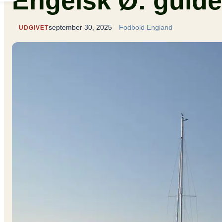
Engelsk Ø: guide 
september 30, 2025
Fodbold England
UDGIVET