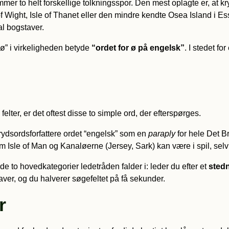
mmer to helt forskellige tolkningsspor. Den mest oplagte er, at 
f Wight, Isle of Thanet eller den mindre kendte Osea Island i 
al bogstaver.
k ø” i virkeligheden betyde
“ordet for ø på engelsk”
. I stedet fo
felter, er det oftest disse to simple ord, der efterspørges.
krydsordsforfattere ordet “engelsk” som en
paraply
for hele Det Br
 Isle of Man og Kanaløerne (Jersey, Sark) kan være i spil, selv 
f de to hovedkategorier ledetråden falder i: leder du efter et
sted
er, og du halverer søgefeltet på få sekunder.
r