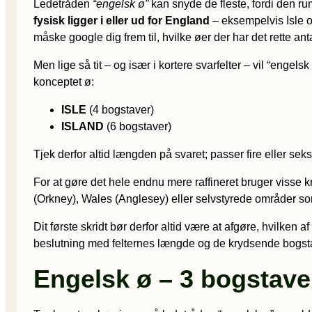
Ledetråden
“engelsk ø”
kan snyde de fleste, fordi den ru
fysisk ligger i eller ud for England
– eksempelvis Isle o
måske google dig frem til, hvilke øer der har det rette ant
Men lige så tit – og især i kortere svarfelter – vil “engels
konceptet ø:
ISLE
(4 bogstaver)
ISLAND
(6 bogstaver)
Tjek derfor altid længden på svaret; passer fire eller seks 
For at gøre det hele endnu mere raffineret bruger visse 
(Orkney), Wales (Anglesey) eller selvstyrede områder som
Dit første skridt bør derfor altid være at afgøre, hvilken a
beslutning med felternes længde og de krydsende bogstav
Engelsk ø – 3 bogstave