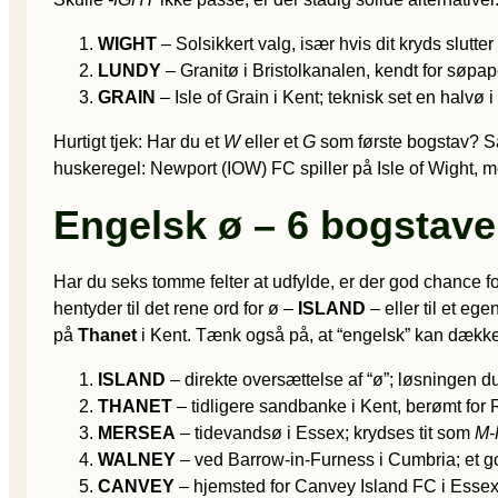
WIGHT
– Solsikkert valg, især hvis dit kryds slutte
LUNDY
– Granitø i Bristolkanalen, kendt for søpa
GRAIN
– Isle of Grain i Kent; teknisk set en halvø 
Hurtigt tjek: Har du et
W
eller et
G
som første bogstav? Så
huske­regel: Newport (IOW) FC spiller på Isle of Wight,
Engelsk ø – 6 bogstave
Har du seks tomme felter at udfylde, er der god chance f
hentyder til det rene ord for ø –
ISLAND
– eller til et eg
på
Thanet
i Kent. Tænk også på, at “engelsk” kan dække 
ISLAND
– direkte oversættelse af “ø”; løsningen du
THANET
– tidligere sandbanke i Kent, berømt for
MERSEA
– tidevandsø i Essex; krydses tit som
M-
WALNEY
– ved Barrow-in-Furness i Cumbria; et go
CANVEY
– hjemsted for Canvey Island FC i Essex