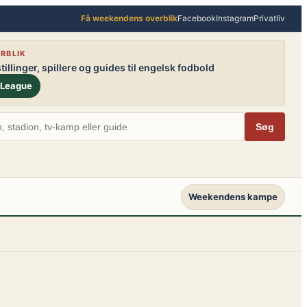
Få weekendens overblik
Facebook
Instagram
Privatliv
RBLIK
illinger, spillere og guides til engelsk fodbold
 League
Søg
Weekendens kampe