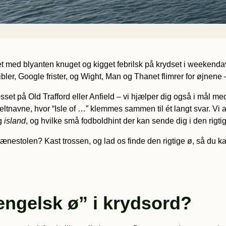
 med blyanten knuget og kigget febrilsk på krydset i weekendavise
ibler, Google frister, og Wight, Man og Thanet flimrer for øjnen
et på Old Trafford eller Anfield – vi hjælper dig også i mål med
tnavne, hvor “Isle of …” klemmes sammen til ét langt svar. Vi afs
g
island
, og hvilke små fodboldhint der kan sende dig i den rigtig
de lænestolen? Kast trossen, og lad os finde den rigtige ø, så du ka
ngelsk ø” i krydsord?