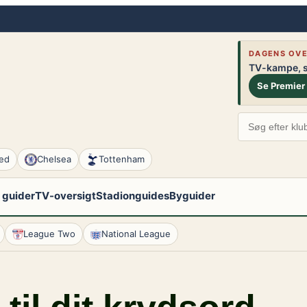
DAGENS OVE
TV-kampe, st
Se Premier
ed
Chelsea
Tottenham
 guider
TV-oversigt
Stadionguides
Byguider
League Two
National League