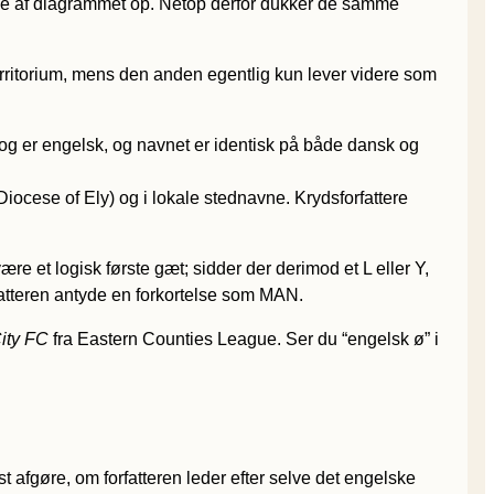
dele af diagrammet op. Netop derfor dukker de samme
erritorium, mens den anden egentlig kun lever videre som
rog er engelsk, og navnet er identisk på både dansk og
Diocese of Ely) og i lokale stednavne. Krydsforfattere
ære et logisk første gæt; sidder der derimod et L eller Y,
rfatteren antyde en forkortelse som MAN.
ity FC
fra Eastern Counties League. Ser du “engelsk ø” i
st afgøre, om forfatteren leder efter selve det engelske