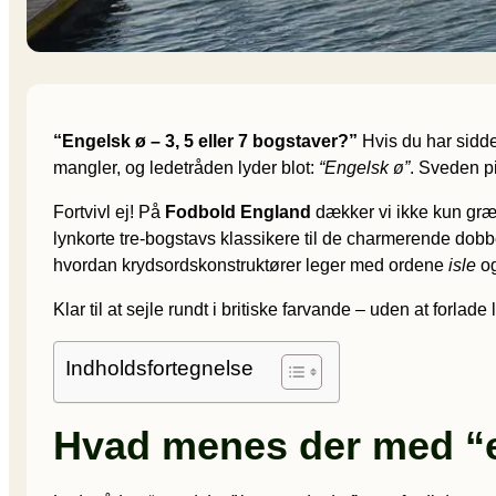
“Engelsk ø – 3, 5 eller 7 bogstaver?”
Hvis du har siddet
mangler, og ledetråden lyder blot:
“Engelsk ø”
. Sveden p
Fortvivl ej! På
Fodbold England
dækker vi ikke kun græss
lynkorte tre-bogstavs klassikere til de charmerende dobbel
hvordan krydsordskonstruktører leger med ordene
isle
o
Klar til at sejle rundt i britiske farvande – uden at forla
Indholdsfortegnelse
Hvad menes der med “e