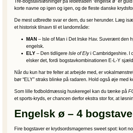
Tre-bogstavsløsninger på ledetråden “engelsk ø” er guld 
korte navne op igen og igen, og de fleste danske krydsforf
De mest udbredte svar er dem, du ser herunder. Læg især
et historisk tilnavn til et landområde:
MAN
– Isle of Man i Det Irske Hav. Suverænt den h
engelsk.
ELY
– Den tidligere
Isle of Ely
i Cambridgeshire. I d
elsker det, fordi bogstavkombinationen E-L-Y sjæl
Når du kun har tre felter at arbejde med, er vokalmønstret 
bør “ELY” straks blinke på radaren. Hold også øje med kon
Som lille fodboldmæssig huskeregel kan du tænke på
FC
et sports-kryds, er chancen derfor ekstra stor for, at løs
Engelsk ø – 4 bogstave
Fire bogstaver er krydsordsmagernes sweet spot: kort nok ti