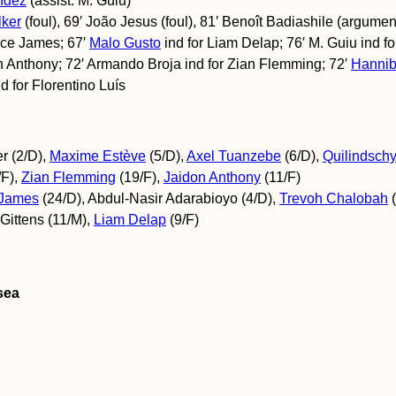
ndez
(assist: M. Guiu)
lker
(foul), 69′ João Jesus (foul), 81′ Benoît Badiashile (argume
ece James; 67′
Malo Gusto
ind for Liam Delap; 76′ M. Guiu ind f
don Anthony; 72′ Armando Broja ind for Zian Flemming; 72′
Hannib
 for Florentino Luís
r (2/D),
Maxime Estève
(5/D),
Axel Tuanzebe
(6/D),
Quilindsch
/F),
Zian Flemming
(19/F),
Jaidon Anthony
(11/F)
James
(24/D), Abdul-Nasir Adarabioyo (4/D),
Trevoh Chalobah
(
 Gittens (11/M),
Liam Delap
(9/F)
sea