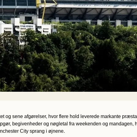
itet og sene afgørelser, hvor flere hold leverede markante præ
opgør, begivenheder og nøgletal fra weekenden og mandagen, hvo
hester City sprang i øjnene.