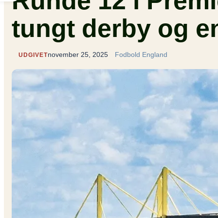
Runde 12 i Premi
tungt derby og e
november 25, 2025
Fodbold England
UDGIVET