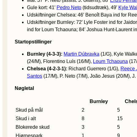
Mål: 37′ P. Neto (assist: J. Gittens), 88′
Enzo Ferná
Gule kort: 41′
Pedro Neto
(tidsudtræk), 49′
Kyle Wa
Udskiftninger Chelsea: 46′ Benoît Baya ind for Re
Udskiftninger Burnley: 72′ Lyle Foster ind for Jai
ind for Loum Tchaouna; 84′ Joshua Hunt-Laurent ind
Startopstillinger
Burnley (4-3-3):
Martin Dúbravka
(1/G), Kyle Walke
(24/M), Florentino Luís (16/M),
Loum Tchaouna
(17
Chelsea (4-2-3-1):
Richard Guerrero (1/G),
Reece 
Santos
(17/M), P. Neto (7/M), João Jesus (20/M), J.
Nøgletal
Burnley
Chel
Skud på mål
2
5
Skud i alt
8
15
Blokerede skud
3
5
Hjørnespark
1
9