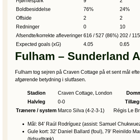
Hjørnespark
9
2
Boldbesiddelse
76%
24%
Offside
2
2
Redninger
0
10
Afsendte/korrekte afleveringer
616 / 527 (86%)
202 / 11
Expected goals (xG)
4.05
0.65
Fulham – Sunderland A
Fulham tog sejren på Craven Cottage på et sent mål efter
afgørende betydning i slutfasen.
Stadion
Craven Cottage, London
Domm
Halvleg
0-0
Tillæg
Trænere / system
Marco Silva (4-2-3-1)
Régis Le Bri
Mål: 84′ Raúl Rodríguez (assist: Samuel Chukwue
Gule kort: 32′ Daniel Ballard (foul), 79′ Reinildo Ma
(tidsudtræk)