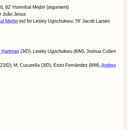
nt), 82′ Hannibal Mejbri (argument)
or João Jesus
al Mejbri
ind for Lesley Ugochukwu; 76′ Jacob Larsen
y Hartman
(3/D), Lesley Ugochukwu (8/M), Joshua Cullen
23/D), M. Cucurella (3/D), Enzo Fernández (8/M),
Andrey