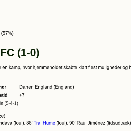
5 (57%)
FC (1-0)
 en kamp, hvor hjemmeholdet skabte klart flest muligheder og ho
er
Darren England (England)
stid
+7
s (5-4-1)
ze)
ndava (foul), 88′
Trai Hume
(foul), 90′ Raúl Jiménez (tidsudtræk)