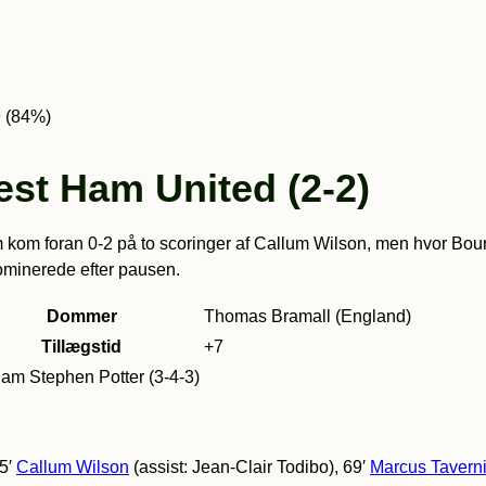
9 (84%)
t Ham United (2-2)
m kom foran 0-2 på to scoringer af Callum Wilson, men hvor Bo
 dominerede efter pausen.
Dommer
Thomas Bramall (England)
Tillægstid
+7
am Stephen Potter (3-4-3)
35′
Callum Wilson
(assist: Jean-Clair Todibo), 69′
Marcus Taverni