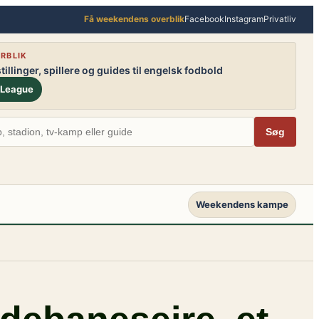
Få weekendens overblik
Facebook
Instagram
Privatliv
RBLIK
illinger, spillere og guides til engelsk fodbold
 League
Søg
Weekendens kampe