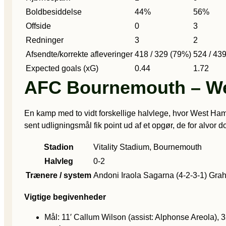
Boldbesiddelse
44%
56%
Offside
0
3
Redninger
3
2
Afsendte/korrekte afleveringer
418 / 329 (79%)
524 / 43
Expected goals (xG)
0.44
1.72
AFC Bournemouth – Wes
En kamp med to vidt forskellige halvlege, hvor West Ha
sent udligningsmål fik point ud af et opgør, de for alvor
Stadion
Vitality Stadium, Bournemouth
Halvleg
0-2
Trænere / system
Andoni Iraola Sagarna (4-2-3-1)
Grah
Vigtige begivenheder
Mål: 11′ Callum Wilson (assist: Alphonse Areola), 