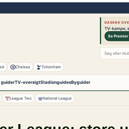
DAGENS OVE
TV-kampe, st
Se Premier
ed
Chelsea
Tottenham
 guider
TV-oversigt
Stadionguides
Byguider
League Two
National League