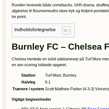
Runden leverede både comebacks, VAR-drama, straffespar
afgørelse til Bournemouths store tryk og fortjent pointd
tre point.
Indholdsfortegnelse
Burnley FC – Chelsea F
Chelsea hentede en solid udebanesejr på Turf Moor med s
en sen scoring lukkede opgøret.
Stadion
Turf Moor, Burnley
Halvleg
0-1
Trænere / system
Scott Matthew Parker (4-3-3)
Vincenz
Vigtige begivenheder