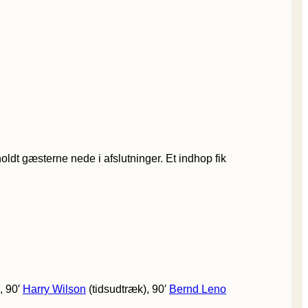
ldt gæsterne nede i afslutninger. Et indhop fik
, 90′
Harry Wilson
(tidsudtræk), 90′
Bernd Leno