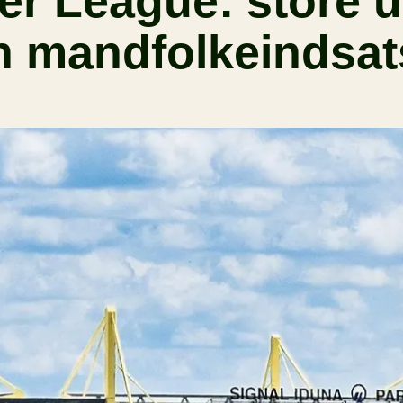
er League: store u
n mandfolkeindsats