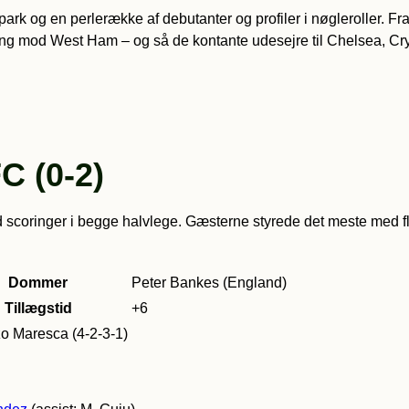
k og en perlerække af debutanter og profiler i nøgleroller. F
eling mod West Ham – og så de kontante udesejre til Chelsea, Cr
C (0-2)
coringer i begge halvlege. Gæsterne styrede det meste med fler
Dommer
Peter Bankes (England)
Tillægstid
+6
o Maresca (4-2-3-1)