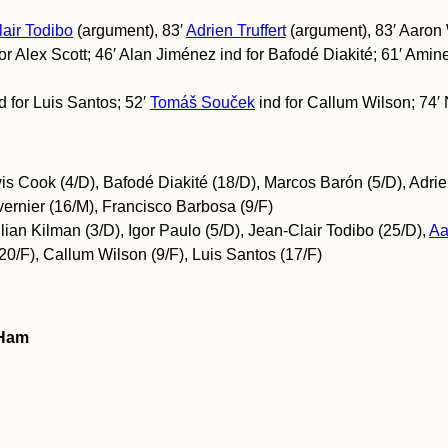
air Todibo
(argument), 83′
Adrien Truffert
(argument), 83′ Aaron 
or Alex Scott; 46′ Alan Jiménez ind for Bafodé Diakité; 61′ Amine
d for Luis Santos; 52′
Tomáš Souček
ind for Callum Wilson; 74′ 
s Cook (4/D), Bafodé Diakité (18/D), Marcos Barón (5/D), Adrien
vernier (16/M), Francisco Barbosa (9/F)
ian Kilman (3/D), Igor Paulo (5/D), Jean-Clair Todibo (25/D),
Aa
20/F), Callum Wilson (9/F), Luis Santos (17/F)
 Ham