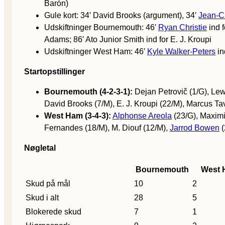
Barón)
Gule kort: 34′ David Brooks (argument), 34′
Jean-Cl
Udskiftninger Bournemouth: 46′
Ryan Christie
ind f
Adams; 86′ Ato Junior Smith ind for E. J. Kroupi
Udskiftninger West Ham: 46′
Kyle Walker-Peters
in
Startopstillinger
Bournemouth (4-2-3-1):
Dejan Petrovič (1/G), Lewi
David Brooks (7/M), E. J. Kroupi (22/M), Marcus Ta
West Ham (3-4-3):
Alphonse Areola
(23/G), Maximil
Fernandes (18/M), M. Diouf (12/M),
Jarrod Bowen
(
Nøgletal
Bournemouth
West
Skud på mål
10
2
Skud i alt
28
5
Blokerede skud
7
1