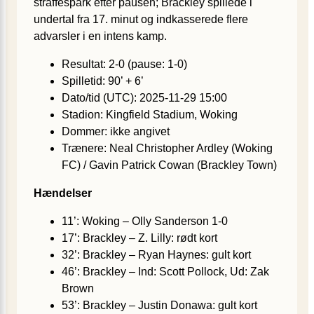
straffespark efter pausen; Brackley spillede i
undertal fra 17. minut og indkasserede flere
advarsler i en intens kamp.
Resultat: 2-0 (pause: 1-0)
Spilletid: 90’ + 6’
Dato/tid (UTC): 2025-11-29 15:00
Stadion: Kingfield Stadium, Woking
Dommer: ikke angivet
Trænere: Neal Christopher Ardley (Woking
FC) / Gavin Patrick Cowan (Brackley Town)
Hændelser
11’: Woking – Olly Sanderson 1-0
17’: Brackley – Z. Lilly: rødt kort
32’: Brackley – Ryan Haynes: gult kort
46’: Brackley – Ind: Scott Pollock, Ud: Zak
Brown
53’: Brackley – Justin Donawa: gult kort