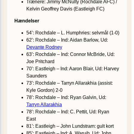
Trænere: Jimmy McNulty (Rochdale AFC) /
Kelvin Geoffrey Davis (Eastleigh FC)
Hændelser
54’: Rochdale – L. Humphries: selvmål (1-0)
62’: Rochdale – Ind: Aidan Barlow, Ud:
Devante Rodney
63’: Rochdale – Ind: Connor McBride, Ud:
Joe Pritchard
70’: Eastleigh – Ind: Aaron Blair, Ud: Harvey
Saunders
73’: Rochdale – Tarryn Allarakhia (assist:
Kyle Gordon) 2-0
78’: Rochdale – Ind: Ryan Galvin, Ud:
Tarryn Allarakhia
78’: Rochdale – Ind: C. Pettit, Ud: Ryan
East
81’: Eastleigh – John Lundstram: gult kort
85’: Eastleigh – Ind: A. Waruih, Ud: John