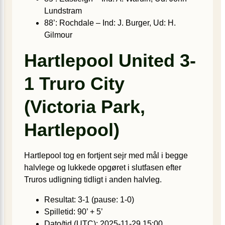
Lundstram
88’: Rochdale – Ind: J. Burger, Ud: H.
Gilmour
Hartlepool United 3-
1 Truro City
(Victoria Park,
Hartlepool)
Hartlepool tog en fortjent sejr med mål i begge
halvlege og lukkede opgøret i slutfasen efter
Truros udligning tidligt i anden halvleg.
Resultat: 3-1 (pause: 1-0)
Spilletid: 90’ + 5’
Dato/tid (UTC): 2025-11-29 15:00