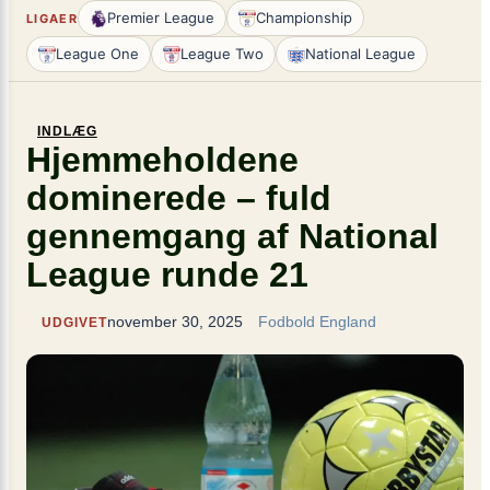
Premier League
Championship
LIGAER
League One
League Two
National League
INDLÆG
Hjemmeholdene
dominerede – fuld
gennemgang af National
League runde 21
november 30, 2025
Fodbold England
UDGIVET