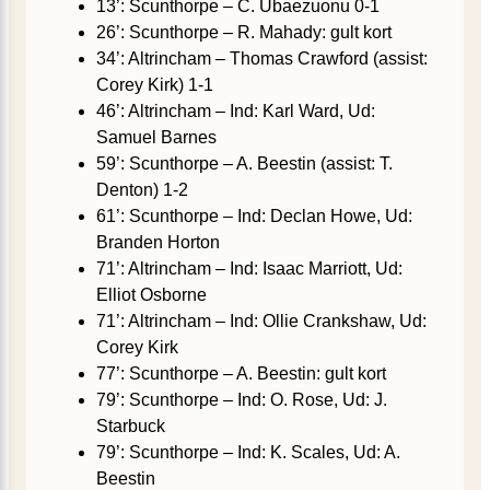
13’: Scunthorpe – C. Ubaezuonu 0-1
26’: Scunthorpe – R. Mahady: gult kort
34’: Altrincham – Thomas Crawford (assist:
Corey Kirk) 1-1
46’: Altrincham – Ind: Karl Ward, Ud:
Samuel Barnes
59’: Scunthorpe – A. Beestin (assist: T.
Denton) 1-2
61’: Scunthorpe – Ind: Declan Howe, Ud:
Branden Horton
71’: Altrincham – Ind: Isaac Marriott, Ud:
Elliot Osborne
71’: Altrincham – Ind: Ollie Crankshaw, Ud:
Corey Kirk
77’: Scunthorpe – A. Beestin: gult kort
79’: Scunthorpe – Ind: O. Rose, Ud: J.
Starbuck
79’: Scunthorpe – Ind: K. Scales, Ud: A.
Beestin