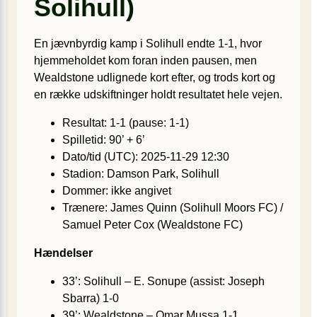
Solihull)
En jævnbyrdig kamp i Solihull endte 1-1, hvor
hjemmeholdet kom foran inden pausen, men
Wealdstone udlignede kort efter, og trods kort og
en række udskiftninger holdt resultatet hele vejen.
Resultat: 1-1 (pause: 1-1)
Spilletid: 90’ + 6’
Dato/tid (UTC): 2025-11-29 12:30
Stadion: Damson Park, Solihull
Dommer: ikke angivet
Trænere: James Quinn (Solihull Moors FC) /
Samuel Peter Cox (Wealdstone FC)
Hændelser
33’: Solihull – E. Sonupe (assist: Joseph
Sbarra) 1-0
39’: Wealdstone – Omar Mussa 1-1