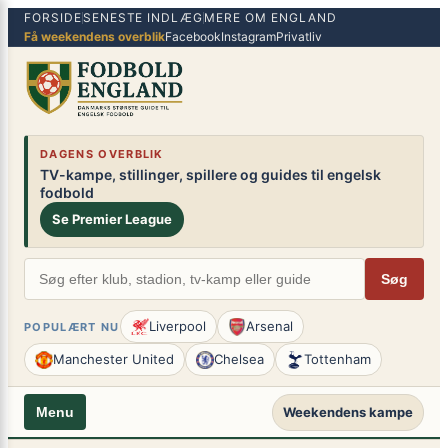
FORSIDE
SENESTE INDLÆG
MERE OM ENGLAND
Spring
×
Få weekendens overblik
Facebook
Instagram
Privatliv
til
indhold
DAGENS OVERBLIK
TV-kampe, stillinger, spillere og guides til engelsk
fodbold
Se Premier League
Søg
Liverpool
Arsenal
POPULÆRT NU
Manchester United
Chelsea
Tottenham
Weekendens kampe
Menu