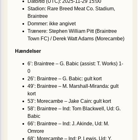
Dato/tid (UTC): 2025-11-29 15:00
Stadion: Rare Breed Meat Co. Stadium,
Braintree
Dommer: ikke angivet
Trænere: Stephen William Pitt (Braintree
Town FC) / Derek Watt Adams (Morecambe)
Hændelser
6’: Braintree – G. Babic (assist: T. Works) 1-
0
26’: Braintree – G. Babic: gult kort
49’: Braintree – M. Marshall-Miranda: gult
kort
53’: Morecambe – Jake Cain: gult kort
58’: Braintree – Ind: Tom Blackwell, Ud: G.
Babic
66’: Braintree – Ind: J. Akinde, Ud: M.
Omrore
68’: Morecambe – Ind: P. Lewis, Ud: Y.