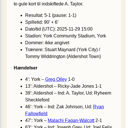
to gule kort til indskiftede A. Taylor.
Resultat: 5-1 (pause: 1-1)
Spilletid: 90’ + 6’
Dato/tid (UTC): 2025-11-29 15:00
Stadion: York Community Stadium, York
Dommer: ikke angivet
Trænere: Stuart Maynard (York City) /
Tommy Widdrington (Aldershot Town)
Hændelser
4’: York –
Greg Olley
1-0
13’: Aldershot – Ricky-Jade Jones 1-1
39’: Aldershot – Ind: A. Taylor, Ud: Ryheem
Sheckleford
46’: York – Ind: Zak Johnson, Ud:
Ryan
Fallowfield
47’: York –
Malachi Fagan-Walcott
2-1
63’: York – Ind: Joseph Grey, Ud: Joel Felix