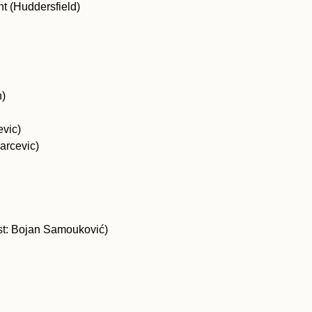
t (Huddersfield)
n)
evic)
arcevic)
st: Bojan Samouković)