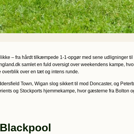
ikke – fra hårdt tilkæmpede 1-1-opgør med sene udligninger til
land.dk samlet en fuld oversigt over weekendens kampe, hvor d
e overblik over en tæt og intens runde.
uddersfield Town, Wigan slog sikkert til mod Doncaster, og Pete
 Orients og Stockports hjemmekampe, hvor gæsterne fra Bolton og 
Blackpool