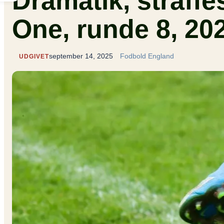
Dramatik, straff
One, runde 8, 20
september 14, 2025
Fodbold England
UDGIVET