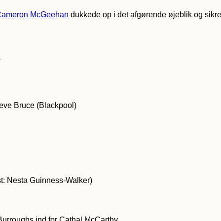
Cameron McGeehan
dukkede op i det afgørende øjeblik og sikre
s
eve Bruce (Blackpool)
t: Nesta Guinness-Walker)
. Burroughs ind for Cathal McCarthy