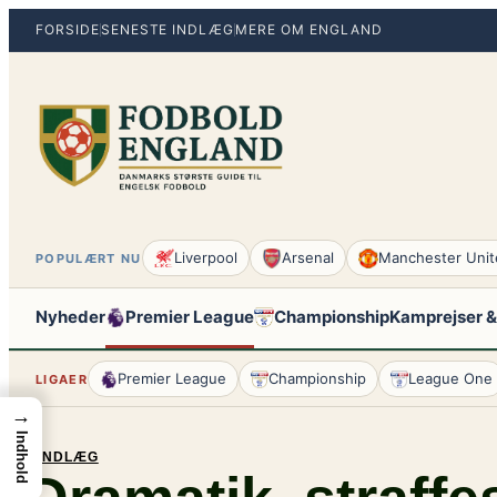
Spring
FORSIDE
SENESTE INDLÆG
MERE OM ENGLAND
til
indhold
Liverpool
Arsenal
Manchester Unit
POPULÆRT NU
Nyheder
Premier League
Championship
Kamprejser &
Premier League
Championship
League One
LIGAER
→
Indhold
INDLÆG