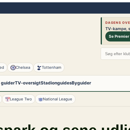
DAGENS OVE
TV-kampe, st
Se Premier
ed
Chelsea
Tottenham
 guider
TV-oversigt
Stadionguides
Byguider
League Two
National League