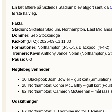
En tæt affære på Sixfields Stadium blev afgjort sent, da
første halvleg.
Fakta
Stadion:
Sixfields Stadium, Northampton, East Midland
Dommer:
Seb Stockbridge
Kickoff (UTC):
2025-09-13 11:30
Formationer:
Northampton (3-3-1-3), Blackpool (4-4-2)
Trænere:
Kevin Anthony Jance Nolan (Northampton), St
Pause:
0-0
Nøglebegivenheder
10′ Blackpool: Josh Bowler – gult kort (Simulation)
28′ Northampton: Conor McCarthy – gult kort (Foul)
82′ Northampton: Cameron McGeehan – mål (assis
Udskiftninger
67′ Northampton: J. Thorniley ind for J. Perkins; J