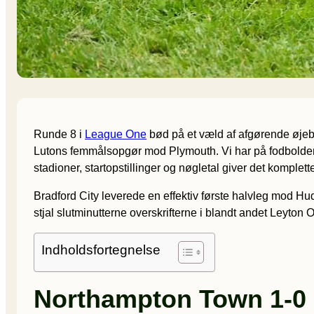
Runde 8 i
League One
bød på et væld af afgørende øjebl
Lutons femmålsopgør mod Plymouth. Vi har på fodboldeng
stadioner, startopstillinger og nøgletal giver det komplett
Bradford City leverede en effektiv første halvleg mod H
stjal slutminutterne overskrifterne i blandt andet Leyton
Indholdsfortegnelse
Northampton Town 1-0 