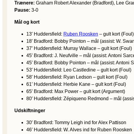
Trænere:
Graham Robert Alexander (Bradford), Lee Gran
Pause:
3-0
Mål og kort
13′ Huddersfield:
Ruben Roosken
– gult kort (Foul)
18′ Bradford: Bobby Pointon – mål (assist: W. Swa
37′ Huddersfield: Murray Wallace – gult kort (Foul)
45′ Bradford: J. Neufville – mål (assist: Antoni Sarc
45′ Bradford: Bobby Pointon – mål (assist: Antoni S
53′ Huddersfield: Leo Castledine – gult kort (Foul)
58′ Huddersfield: Ryan Ledson – gult kort (Foul)
61′ Huddersfield: Herbie Kane – gult kort (Foul)
65′ Bradford: Max Power – gult kort (Argument)
80′ Huddersfield: Zépiqueno Redmond – mål (assi
Udskiftninger
30′ Bradford: Tommy Leigh ind for Alex Pattison
46′ Huddersfield: W. Alves ind for Ruben Roosken