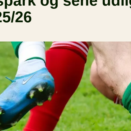
espark og sene udl
25/26