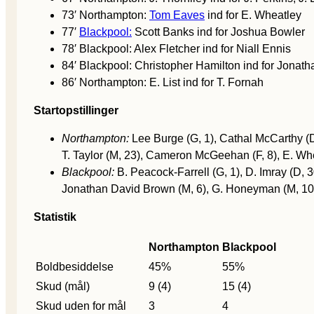
73′ Northampton:
Tom Eaves
ind for E. Wheatley
77′
Blackpool:
Scott Banks ind for Joshua Bowler
78′ Blackpool: Alex Fletcher ind for Niall Ennis
84′ Blackpool: Christopher Hamilton ind for Jona
86′ Northampton: E. List ind for T. Fornah
Startopstillinger
Northampton:
Lee Burge (G, 1), Cathal McCarthy (D
T. Taylor (M, 23), Cameron McGeehan (F, 8), E. Whea
Blackpool:
B. Peacock-Farrell (G, 1), D. Imray (D, 3
Jonathan David Brown (M, 6), G. Honeyman (M, 10
Statistik
Northampton
Blackpool
Boldbesiddelse
45%
55%
Skud (mål)
9 (4)
15 (4)
Skud uden for mål
3
4