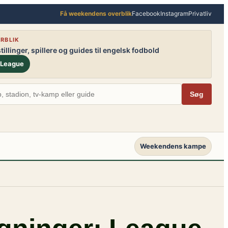
Få weekendens overblik
Facebook
Instagram
Privatliv
RBLIK
illinger, spillere og guides til engelsk fodbold
 League
Søg
Weekendens kampe