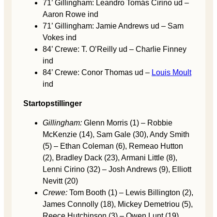
71’ Gillingham: Leandro Tomás Cirino ud –
Aaron Rowe ind
71’ Gillingham: Jamie Andrews ud – Sam
Vokes ind
84’ Crewe: T. O’Reilly ud – Charlie Finney
ind
84’ Crewe: Conor Thomas ud –
Louis Moult
ind
Startopstillinger
Gillingham:
Glenn Morris (1) – Robbie
McKenzie (14), Sam Gale (30), Andy Smith
(5) – Ethan Coleman (6), Remeao Hutton
(2), Bradley Dack (23), Armani Little (8),
Lenni Cirino (32) – Josh Andrews (9), Elliott
Nevitt (20)
Crewe:
Tom Booth (1) – Lewis Billington (2),
James Connolly (18), Mickey Demetriou (5),
Reece Hutchinson (3) – Owen Lunt (19),