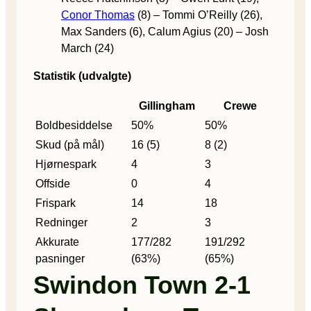
Conor Thomas
(8) – Tommi O’Reilly (26),
Max Sanders (6), Calum Agius (20) – Josh
March (24)
Statistik (udvalgte)
Gillingham
Crewe
Boldbesiddelse
50%
50%
Skud (på mål)
16 (5)
8 (2)
Hjørnespark
4
3
Offside
0
4
Frispark
14
18
Redninger
2
3
Akkurate
177/282
191/292
pasninger
(63%)
(65%)
Swindon Town 2-1