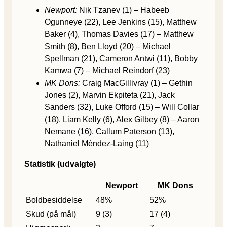
Newport:
Nik Tzanev (1) – Habeeb
Ogunneye (22), Lee Jenkins (15), Matthew
Baker (4), Thomas Davies (17) – Matthew
Smith (8), Ben Lloyd (20) – Michael
Spellman (21), Cameron Antwi (11), Bobby
Kamwa (7) – Michael Reindorf (23)
MK Dons:
Craig MacGillivray (1) – Gethin
Jones (2), Marvin Ekpiteta (21), Jack
Sanders (32), Luke Offord (15) – Will Collar
(18), Liam Kelly (6), Alex Gilbey (8) – Aaron
Nemane (16), Callum Paterson (13),
Nathaniel Méndez-Laing (11)
Statistik (udvalgte)
Newport
MK Dons
Boldbesiddelse
48%
52%
Skud (på mål)
9 (3)
17 (4)