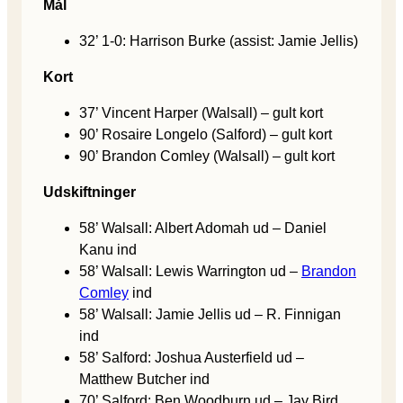
Mål
32’ 1-0: Harrison Burke (assist: Jamie Jellis)
Kort
37’ Vincent Harper (Walsall) – gult kort
90’ Rosaire Longelo (Salford) – gult kort
90’ Brandon Comley (Walsall) – gult kort
Udskiftninger
58’ Walsall: Albert Adomah ud – Daniel
Kanu ind
58’ Walsall: Lewis Warrington ud –
Brandon
Comley
ind
58’ Walsall: Jamie Jellis ud – R. Finnigan
ind
58’ Salford: Joshua Austerfield ud –
Matthew Butcher ind
70’ Salford: Ben Woodburn ud – Jay Bird