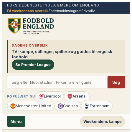
FORSIDE
SENESTE INDLÆG
MERE OM ENGLAND
Spring
Få weekendens overblik
Facebook
Instagram
Privatliv
til
indhold
DAGENS OVERBLIK
TV-kampe, stillinger, spillere og guides til engelsk
fodbold
Se Premier League
Søg
Liverpool
Arsenal
POPULÆRT NU
Manchester United
Chelsea
Tottenham
Weekendens kampe
Menu