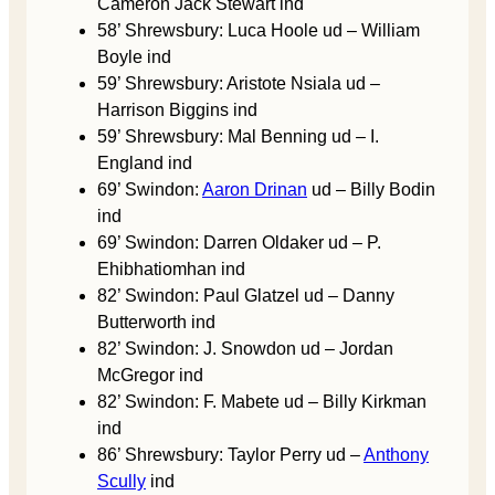
Cameron Jack Stewart ind
58’ Shrewsbury: Luca Hoole ud – William
Boyle ind
59’ Shrewsbury: Aristote Nsiala ud –
Harrison Biggins ind
59’ Shrewsbury: Mal Benning ud – I.
England ind
69’ Swindon:
Aaron Drinan
ud – Billy Bodin
ind
69’ Swindon: Darren Oldaker ud – P.
Ehibhatiomhan ind
82’ Swindon: Paul Glatzel ud – Danny
Butterworth ind
82’ Swindon: J. Snowdon ud – Jordan
McGregor ind
82’ Swindon: F. Mabete ud – Billy Kirkman
ind
86’ Shrewsbury: Taylor Perry ud –
Anthony
Scully
ind