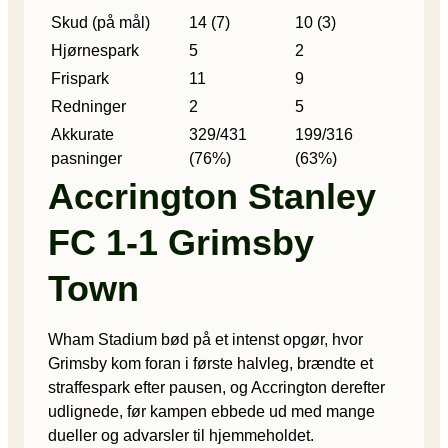
Skud (på mål)
14 (7)
10 (3)
Hjørnespark
5
2
Frispark
11
9
Redninger
2
5
Akkurate
329/431
199/316
pasninger
(76%)
(63%)
Accrington Stanley
FC 1-1 Grimsby
Town
Wham Stadium bød på et intenst opgør, hvor
Grimsby kom foran i første halvleg, brændte et
straffespark efter pausen, og Accrington derefter
udlignede, før kampen ebbede ud med mange
dueller og advarsler til hjemmeholdet.