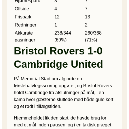
Hjørnespark
3
7
Offside
4
7
Frispark
12
13
Redninger
1
2
Akkurate
238/344
260/368
pasninger
(69%)
(71%)
Bristol Rovers 1-0
Cambridge United
På Memorial Stadium afgjorde en
førstehalvlegsscoring opgøret, og Bristol Rovers
holdt Cambridge fra afslutninger på mål, i en
kamp hvor gæsterne sluttede med både gule kort
og et rødt i tillægstiden.
Hjemmeholdet fik den start, de havde brug for
med et mål inden pausen, og i en taktisk præget