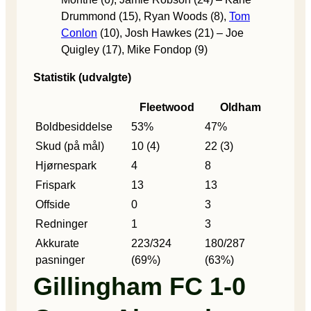
Drummond (15), Ryan Woods (8),
Tom
Conlon
(10), Josh Hawkes (21) – Joe
Quigley (17), Mike Fondop (9)
Statistik (udvalgte)
Fleetwood
Oldham
Boldbesiddelse
53%
47%
Skud (på mål)
10 (4)
22 (3)
Hjørnespark
4
8
Frispark
13
13
Offside
0
3
Redninger
1
3
Akkurate
223/324
180/287
pasninger
(69%)
(63%)
Gillingham FC 1-0