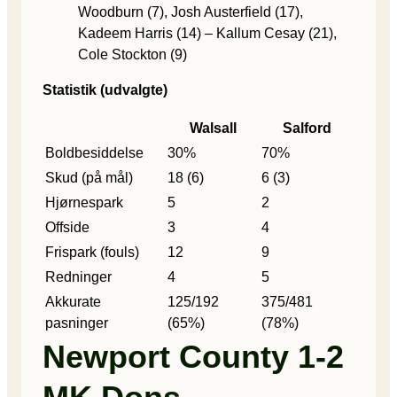
Woodburn (7), Josh Austerfield (17),
Kadeem Harris (14) – Kallum Cesay (21),
Cole Stockton (9)
Statistik (udvalgte)
Walsall
Salford
Boldbesiddelse
30%
70%
Skud (på mål)
18 (6)
6 (3)
Hjørnespark
5
2
Offside
3
4
Frispark (fouls)
12
9
Redninger
4
5
Akkurate
125/192
375/481
pasninger
(65%)
(78%)
Newport County 1-2