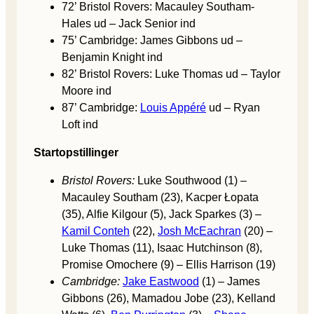
72’ Bristol Rovers: Macauley Southam-
Hales ud – Jack Senior ind
75’ Cambridge: James Gibbons ud –
Benjamin Knight ind
82’ Bristol Rovers: Luke Thomas ud – Taylor
Moore ind
87’ Cambridge:
Louis Appéré
ud – Ryan
Loft ind
Startopstillinger
Bristol Rovers:
Luke Southwood (1) –
Macauley Southam (23), Kacper Łopata
(35), Alfie Kilgour (5), Jack Sparkes (3) –
Kamil Conteh
(22),
Josh McEachran
(20) –
Luke Thomas (11), Isaac Hutchinson (8),
Promise Omochere (9) – Ellis Harrison (19)
Cambridge:
Jake Eastwood
(1) – James
Gibbons (26), Mamadou Jobe (23), Kelland