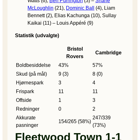
Watts (6),
Ben Purrington
(3) –
Shane
McLoughlin
(21),
Dominic Ball
(4), Liam
Bennett (2), Elias Kachunga (10), Sullay
Kaikai (11) – Louis Appéré (9)
Statistik (udvalgte)
Bristol
Cambridge
Rovers
Boldbesiddelse
43%
57%
Skud (på mål)
9 (3)
8 (0)
Hjørnespark
3
4
Frispark
11
11
Offside
1
3
Redninger
0
2
Akkurate
247/339
154/265 (58%)
pasninger
(73%)
Fleetwood Town 1-1