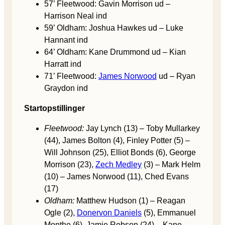
57’ Fleetwood: Gavin Morrison ud –
Harrison Neal ind
59’ Oldham: Joshua Hawkes ud – Luke
Hannant ind
64’ Oldham: Kane Drummond ud – Kian
Harratt ind
71’ Fleetwood:
James Norwood
ud – Ryan
Graydon ind
Startopstillinger
Fleetwood:
Jay Lynch (13) – Toby Mullarkey
(44), James Bolton (4), Finley Potter (5) –
Will Johnson (25), Elliot Bonds (6), George
Morrison (23),
Zech Medley
(3) – Mark Helm
(10) – James Norwood (11), Ched Evans
(17)
Oldham:
Matthew Hudson (1) – Reagan
Ogle (2),
Donervon Daniels
(5), Emmanuel
Monthe (6), Jamie Robson (24) – Kane