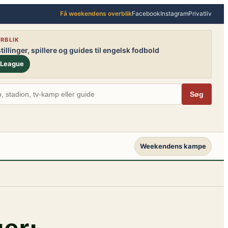
Få weekendens overblik
Facebook
Instagram
Privatliv
RBLIK
illinger, spillere og guides til engelsk fodbold
 League
Søg
Weekendens kampe