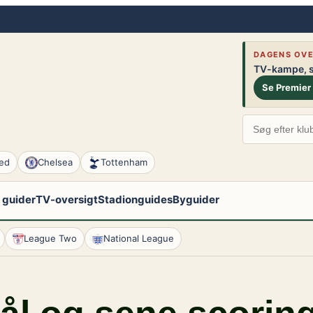
DAGENS OVE
TV-kampe, st
Se Premier
ed
Chelsea
Tottenham
 guider
TV-oversigt
Stadionguides
Byguider
League Two
National League