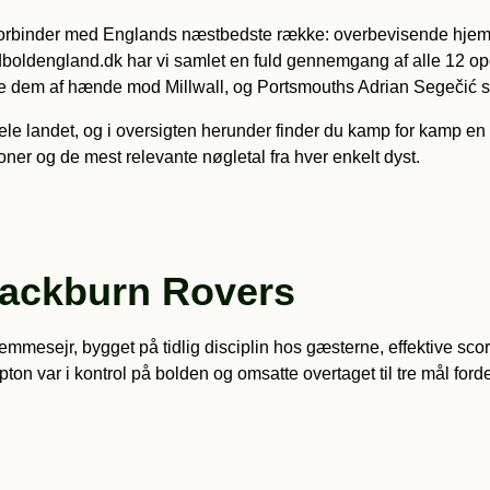
forbinder med Englands næstbedste række: overbevisende hjemme
 fodboldengland.dk har vi samlet en fuld gennemgang af alle 12 
glide dem af hænde mod Millwall, og Portsmouths Adrian Segečić 
hele landet, og i oversigten herunder finder du kamp for kamp e
ioner og de mest relevante nøgletal fra hver enkelt dyst.
lackburn Rovers
emmesejr, bygget på tidlig disciplin hos gæsterne, effektive s
ton var i kontrol på bolden og omsatte overtaget til tre mål ford