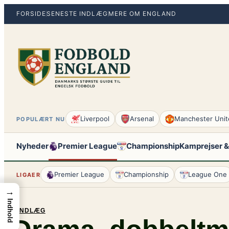
Spring
FORSIDE
SENESTE INDLÆG
MERE OM ENGLAND
til
indhold
Liverpool
Arsenal
Manchester Unit
POPULÆRT NU
Nyheder
Premier League
Championship
Kamprejser &
Premier League
Championship
League One
LIGAER
→
Indhold
INDLÆG