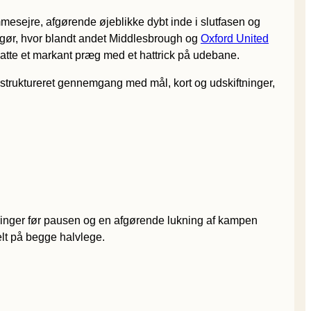
sejre, afgørende øjeblikke dybt inde i slutfasen og
opgør, hvor blandt andet Middlesbrough og
Oxford United
satte et markant præg med et hattrick på udebane.
n struktureret gennemgang med mål, kort og udskiftninger,
coringer før pausen og en afgørende lukning af kampen
elt på begge halvlege.