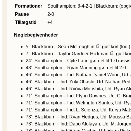
Formationer
Southampton: 3-4-2-1 | Blackburn: (opgi
Pause
2-0
Tillægstid
+4
Nøglebegivenheder
5’: Blackburn – Sean McLoughlin får gult kort (foul)
7’: Blackburn – Taylor Gardner-Hickman får gult kort
24’: Southampton – Cyle Larin gør det til 1-0 (assi
43’: Southampton – Ryan Manning gør det til 2-0
46’: Southampton – Ind: Nathan Daniel Wood, Ud:
46’: Blackburn – Ind: Yuki Ohashi, Ud: Nathan R
46’: Blackburn – Ind: Ryōya Morishita, Ud: Ryan A
71’: Southampton – Ind: Flynn Downes, Ud: C. Bra
71’: Southampton – Ind: Welington Santos, Ud: R
71’: Southampton – Ind: L. Scienza, Ud: Kuryu Mat
73’: Blackburn – Ind: Ryan Hedges, Ud: Moussa Ba
73’: Blackburn – Ind: Dapo Afolayan, Ud: M. Jorge
78’: Blackburn – Ind: Eiran Cashin, Ud: Harry Pick