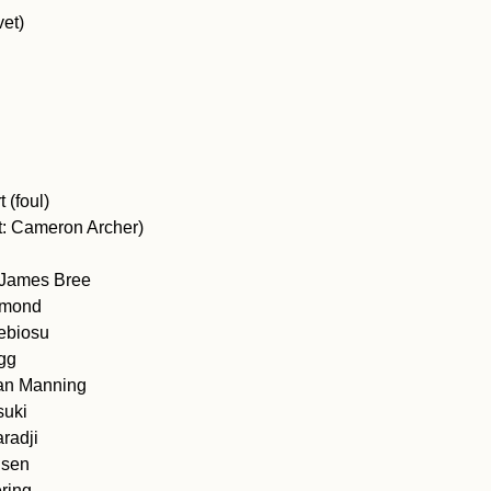
vet)
 (foul)
st: Cameron Archer)
 James Bree
edmond
lebiosu
gg
yan Manning
suki
radji
nsen
ering