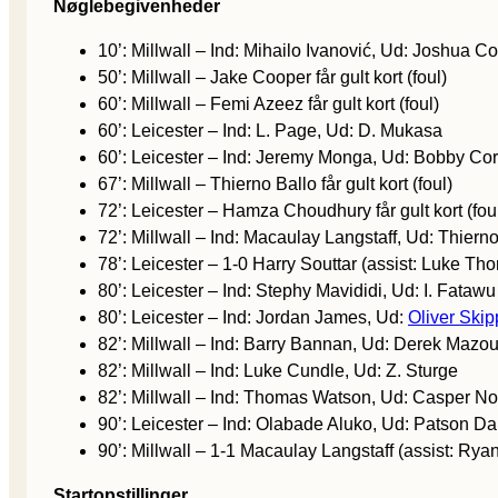
Nøglebegivenheder
10’: Millwall – Ind: Mihailo Ivanović, Ud: Joshua C
50’: Millwall – Jake Cooper får gult kort (foul)
60’: Millwall – Femi Azeez får gult kort (foul)
60’: Leicester – Ind: L. Page, Ud: D. Mukasa
60’: Leicester – Ind: Jeremy Monga, Ud: Bobby Co
67’: Millwall – Thierno Ballo får gult kort (foul)
72’: Leicester – Hamza Choudhury får gult kort (fou
72’: Millwall – Ind: Macaulay Langstaff, Ud: Thiern
78’: Leicester – 1-0 Harry Souttar (assist: Luke Th
80’: Leicester – Ind: Stephy Mavididi, Ud: I. Fatawu
80’: Leicester – Ind: Jordan James, Ud:
Oliver Skip
82’: Millwall – Ind: Barry Bannan, Ud: Derek Mazo
82’: Millwall – Ind: Luke Cundle, Ud: Z. Sturge
82’: Millwall – Ind: Thomas Watson, Ud: Casper No
90’: Leicester – Ind: Olabade Aluko, Ud: Patson D
90’: Millwall – 1-1 Macaulay Langstaff (assist: Rya
Startopstillinger