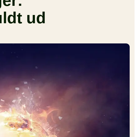
er:
ldt ud