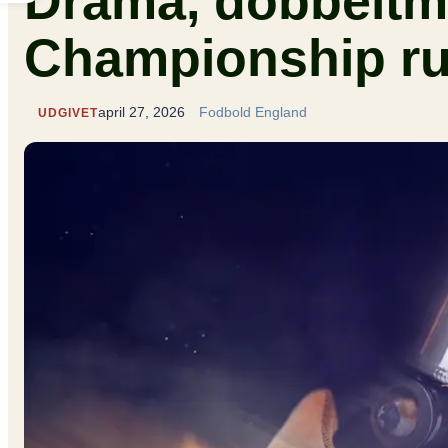
Drama, dobbeltmå
Championship run
april 27, 2026
Fodbold England
UDGIVET