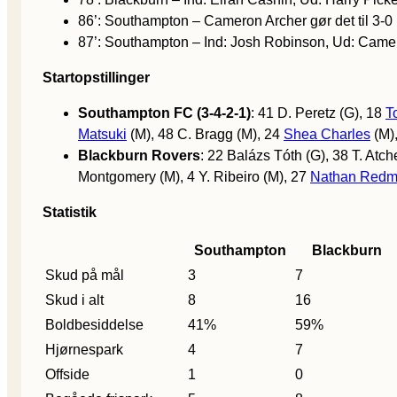
86’: Southampton – Cameron Archer gør det til 3-0 (
87’: Southampton – Ind: Josh Robinson, Ud: Came
Startopstillinger
Southampton FC (3-4-2-1)
: 41 D. Peretz (G), 18
T
Matsuki
(M), 48 C. Bragg (M), 24
Shea Charles
(M)
Blackburn Rovers
: 22 Balázs Tóth (G), 38 T. Atc
Montgomery (M), 4 Y. Ribeiro (M), 27
Nathan Red
Statistik
Southampton
Blackburn
Skud på mål
3
7
Skud i alt
8
16
Boldbesiddelse
41%
59%
Hjørnespark
4
7
Offside
1
0