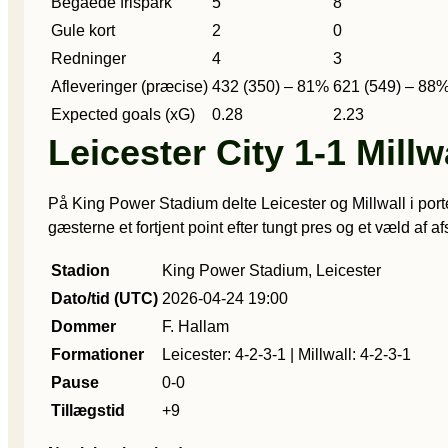
Begåede frispark
5
8
Gule kort
2
0
Redninger
4
3
Afleveringer (præcise)
432 (350) – 81%
621 (549) – 88
Expected goals (xG)
0.28
2.23
Leicester City 1-1 Millw
På King Power Stadium delte Leicester og Millwall i port
gæsterne et fortjent point efter tungt pres og et væld af a
Stadion
King Power Stadium, Leicester
Dato/tid (UTC)
2026-04-24 19:00
Dommer
F. Hallam
Formationer
Leicester: 4-2-3-1 | Millwall: 4-2-3-1
Pause
0-0
Tillægstid
+9