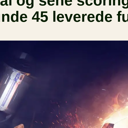
l og sene scoring
de 45 leverede fu