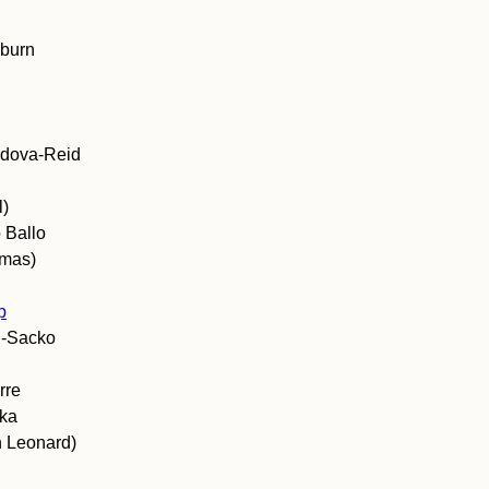
oburn
rdova-Reid
l)
o Ballo
omas)
p
u-Sacko
rre
aka
n Leonard)