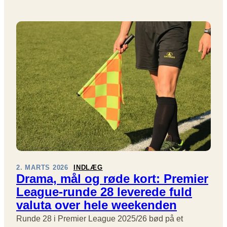
Æ
T
G
R
I
U
K
O
E
E
N
2
H
E
0
J
R
2
E
:
6
M
H
M
E
E
L
S
E
E
R
J
U
R
N
E
D
,
2. MARTS 2026
INDLÆG
E
S
Drama, mål og røde kort: Premier
3
E
League-runde 28 leverede fuld
7
N
I
valuta over hele weekenden
E
P
U
Runde 28 i Premier League 2025/26 bød på et
R
D