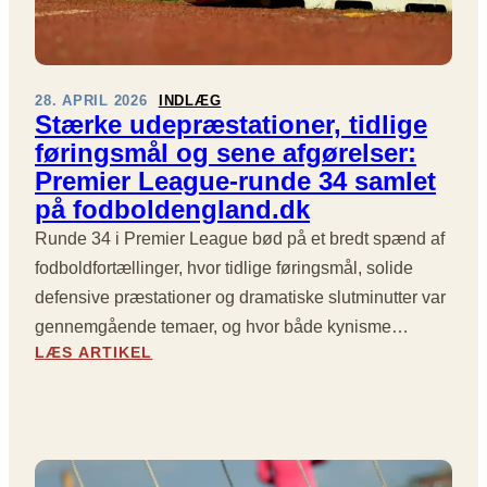
G
R
E
L
T
E
R
A
Ø
28. APRIL 2026
INDLÆG
G
Stærke udepræstationer, tidlige
D
U
T
føringsmål og sene afgørelser:
E
D
Premier League-runde 34 samlet
:
R
på fodboldengland.dk
S
A
T
M
Runde 34 i Premier League bød på et bredt spænd af
O
A
fodboldfortællinger, hvor tidlige føringsmål, solide
R
P
E
defensive præstationer og dramatiske slutminutter var
Å
U
O
gennemgående temaer, og hvor både kynisme…
D
L
:
LÆS ARTIKEL
E
D
S
B
T
T
A
R
Æ
N
A
R
E
F
K
S
F