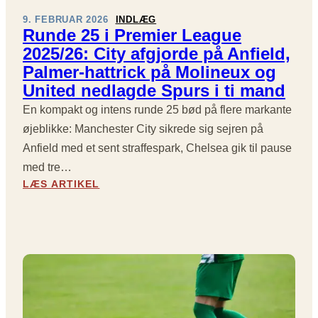
Æ
R
9. FEBRUAR 2026
INDLÆG
S
T
Runde 25 i Premier League
T
:
2025/26: City afgjorde på Anfield,
A
P
Palmer-hattrick på Molineux og
T
R
I
United nedlagde Spurs i ti mand
E
O
M
En kompakt og intens runde 25 bød på flere markante
N
I
E
øjeblikke: Manchester City sikrede sig sejren på
E
R
R
Anfield med et sent straffespark, Chelsea gik til pause
:
L
med tre…
O
E
:
LÆS ARTIKEL
V
A
R
E
G
U
R
U
N
B
E
D
L
-
E
I
R
2
K
U
5
O
N
I
V
D
P