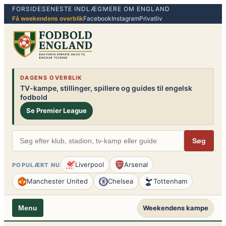
FORSIDE
SENESTE INDLÆG
MERE OM ENGLAND
Spring
Få weekendens overblik
Facebook
Instagram
Privatliv
til
indhold
DAGENS OVERBLIK
TV-kampe, stillinger, spillere og guides til engelsk
fodbold
Se Premier League
Søg
Liverpool
Arsenal
POPULÆRT NU
Manchester United
Chelsea
Tottenham
Weekendens kampe
Menu