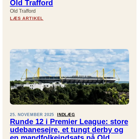
Old Trafford
E
Old Trafford
R
:
LÆS ARTIKEL
L
O
E
L
A
D
G
T
U
R
E
A
R
F
U
F
N
O
D
R
E
D
3
2
:
S
25. NOVEMBER 2025
INDLÆG
T
Runde 12 i Premier League: store
O
udebanesejre, et tungt derby og
R
en mandfolkeindsats på Old
S