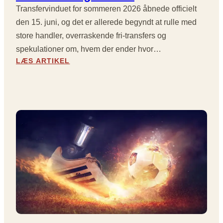
Transfervinduet for sommeren 2026 åbnede officielt
D
V
E
den 15. juni, og det er allerede begyndt at rulle med
R
store handler, overraskende fri-transfers og
B
spekulationer om, hvem der ender hvor…
L
:
LÆS ARTIKEL
I
S
K
O
K
M
E
M
T
E
R
E
N
S
T
R
A
N
S
F