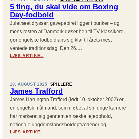
D
I
R
5 ting, du skal vide om Boxing
K
E
O
Day-fodbold
S
N
G
A
G
V
Juletræet drysser, gavepapiret ligger i bunker – og
M
L
A
mens resten af Danmark døser hen til TV-klassikere,
L
A
R
E
gør engelske fodboldfans sig klar til årets mest
N
I
R
ventede traditionsdag. Den 26.…
D
F
D
:
U
O
LÆS ARTIKEL
E
5
D
K
T
T
E
U
H
I
N
S
E
N
F
–
19. AUGUST 2025
SPILLERE
L
G
O
F
James Trafford
E
,
R
O
James Harrington Trafford (født 10. oktober 2002) er
D
L
D
U
O
B
en engelsk målmand, som i løbet af sin unge karriere
S
N
O
har markeret sig gennem en række lejeophold,
K
D
L
nationale ungdomslandsholdoptrædener og…
A
O
D
:
LÆS ARTIKEL
L
N
E
J