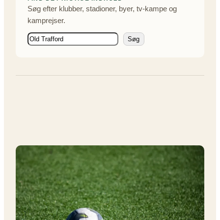
Søg efter klubber, stadioner, byer, tv-kampe og
kamprejser.
S
Søg
ø
g