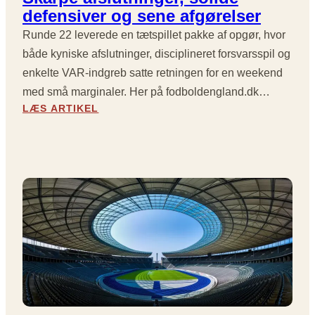
:
P
defensiver og sene afgørelser
S
A
T
L
Runde 22 leverede en tætspillet pakke af opgør, hvor
O
M
både kyniske afslutninger, disciplineret forsvarsspil og
R
E
enkelte VAR-indgreb satte retningen for en weekend
E
R
C
med små marginaler. Her på fodboldengland.dk…
-
O
:
H
LÆS ARTIKEL
M
R
A
E
U
T
B
N
T
A
D
R
C
E
I
K
2
C
S
2
K
,
I
P
S
P
Å
I
R
M
K
E
O
R
M
L
E
I
I
U
E
N