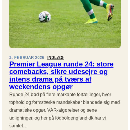
E
E
R
R
2
E
P
8
M
R
L
I
E
E
E
M
V
R
I
E
L
E
R
E
R
E
A
L
3. FEBRUAR 2026
INDLÆG
D
G
Premier League runde 24: store
E
E
U
A
comebacks, sikre udesejre og
F
E
G
U
intens drama på tværs af
2
U
L
weekendens opgør
0
E
D
2
R
Runde 24 bød på flere markante fortællinger, hvor
V
5
U
A
tophold og formstærke mandskaber blandede sig med
/
N
L
2
dramatiske opgør, VAR-afgørelser og sene
D
U
6
E
udligninger, og her på fodboldengland.dk har vi
T
:
3
A
samlet…
C
5