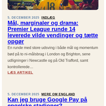
P
I
E
A
O
L
N
5. DECEMBER 2025
INDLÆG
E
U
Mål, marginaler og drama:
T
D
Premier League runde 14
T
T
E
R
leverede vilde vendinger og tætte
N
Y
opgør
K
En runde med store udsving i både mål og momentum
,
S
bød på to ni-målsbrag i London og Brighton, sene
O
udligninger i Newcastle og på Old Trafford, samt
M
kontrollerede…
D
:
LÆS ARTIKEL
A
M
N
Å
S
L
K
,
E
5. DECEMBER 2025
MERE OM ENGLAND
M
Kan jeg bruge Google Pay på
R
A
E
engelske stadioner?