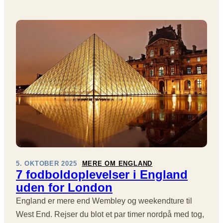
E
D
L
D
M
B
T
E
I
O
E
N
E
L
M
G
R
D
Å
L
L
E
L
A
E
N
S
N
A
G
C
D
G
L
O
.
U
A
R
D
E
N
E
K
R
D
R
U
.
E
N
D
O
D
K
G
E
S
5. OKTOBER 2025
MERE OM ENGLAND
S
9
A
7 fodboldoplevelser i England
E
:
M
uden for London
N
S
L
E
M
England er mere end Wembley og weekendture til
E
S
A
R
West End. Rejser du blot et par timer nordpå med tog,
E
L
H