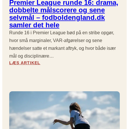
Premier League runde 16: drama,
Ø
L
R
dobbelte målscorere og sene
R
D
A
E
selvmål – fodboldengland.dk
,
F
L
samler det hele
V
F
S
A
O
Runde 16 i Premier League bød på en stribe opgør,
E
R
R
R
hvor små marginaler, VAR-afgørelser og sene
-
D
:
D
hændelser satte et markant aftryk, og hvor både især
P
R
mål og disciplinære…
R
A
:
LÆS ARTIKEL
E
M
P
M
A
R
I
I
E
E
B
M
R
Å
I
L
D
E
E
E
R
A
S
L
G
U
E
U
N
A
E
D