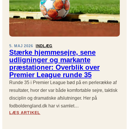
S
R
C
S
O
T
R
E
I
H
N
A
G
N
E
D
5. MAJ 2026
INDLÆG
R
L
Stærke hjemmesejre, sene
O
E
udligninger og markante
G
R
præstationer: Overblik over
S
I
Premier League runde 35
T
P
O
R
Runde 35 i Premier League bød på en perlerække af
R
E
resultater, hvor der var både komfortable sejre, taktisk
E
M
P
I
disciplin og dramatiske afslutninger. Her på
R
E
fodboldengland.dk har vi samlet…
Æ
R
:
LÆS ARTIKEL
S
L
S
T
E
T
A
A