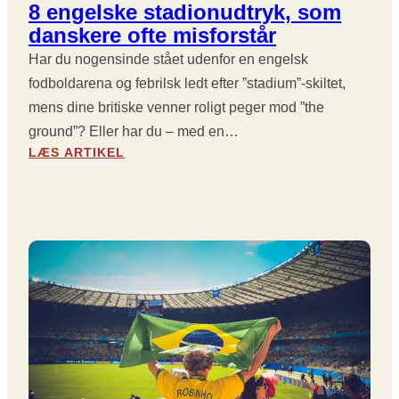
G
8 engelske stadionudtryk, som
U
E
danskere ofte misforstår
E
N
R
I
Har du nogensinde stået udenfor en engelsk
U
E
fodboldarena og febrilsk ledt efter ”stadium”-skiltet,
N
N
mens dine britiske venner roligt peger mod ”the
D
G
E
ground”? Eller har du – med en…
L
1
:
A
LÆS ARTIKEL
8
8
N
L
E
D
E
N
M
V
G
E
E
E
G
R
L
E
E
S
T
D
K
N
E
E
E
H
S
M
E
T
M
L
A
E
E
D
R