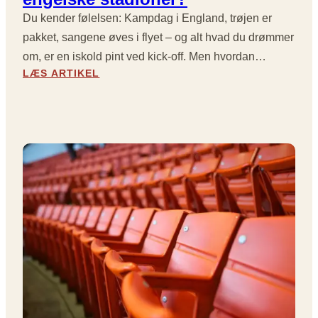
R
O
Du kender følelsen: Kampdag i England, trøjen er
G
F
I
T
pakket, sangene øves i flyet – og alt hvad du drømmer
N
E
om, er en iskold pint ved kick-off. Men hvordan…
A
M
:
LÆS ARTIKEL
L
I
K
E
S
A
R
F
N
O
O
J
G
R
E
D
S
G
R
T
B
A
Å
R
M
R
U
A
G
:
E
P
G
R
O
E
O
M
G
I
L
E