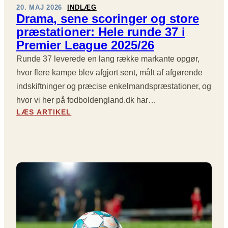
E
20. MAJ 2026
INDLÆG
R
Drama, sene scoringer og store
V
præstationer: Hele runde 37 i
I
Premier League 2025/26
N
D
Runde 37 leverede en lang række markante opgør,
U
hvor flere kampe blev afgjort sent, målt af afgørende
E
indskiftninger og præcise enkelmandspræstationer, og
E
hvor vi her på fodboldengland.dk har…
R
:
Å
LÆS ARTIKEL
D
B
R
E
A
N
M
T
A
:
,
D
S
E
E
S
N
T
E
Ø