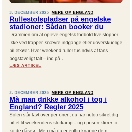
E
R
P
L
3. DECEMBER 2025
MERE OM ENGLAND
A
Rullestolspladser på engelske
E
Y
A
stadioner: Sådan booker du
P
G
Å
Drømmen om at opleve engelsk fodbold live stopper
U
E
ikke ved trapper, snævre indgange eller uoverskuelige
E
N
R
billetkøer. Hver weekend ruller tusindvis af fans –
G
U
bogstaveligt talt – ind på…
E
N
:
L
LÆS ARTIKEL
D
R
S
E
U
K
1
L
E
4
L
S
L
2. DECEMBER 2025
MERE OM ENGLAND
E
T
Må man drikke alkohol i tog i
E
S
A
V
England? Regler 2025
T
D
E
Solen står lavt over perronen, du har netop sikret dig
O
I
R
L
O
billet til weekendens storkamp – og i posen klirrer to
E
S
N
D
kolde dåseøl. Men må du egentlig knappe dem…