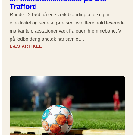
E
Trafford
J
Runde 12 bød på en stærk blanding af disciplin,
R
E
effektivitet og sene afgørelser, hvor flere hold leverede
,
markante præstationer væk fra egen hjemmebane. Vi
S
på fodboldengland.dk har samlet…
E
:
LÆS ARTIKEL
N
R
E
U
U
N
D
D
L
E
I
1
G
2
N
I
I
P
N
R
G
E
E
M
R
I
O
E