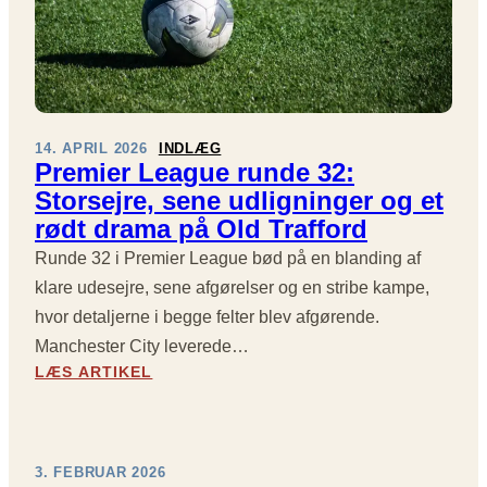
14. APRIL 2026
INDLÆG
Premier League runde 32:
Storsejre, sene udligninger og et
rødt drama på Old Trafford
Runde 32 i Premier League bød på en blanding af
klare udesejre, sene afgørelser og en stribe kampe,
hvor detaljerne i begge felter blev afgørende.
Manchester City leverede…
:
LÆS ARTIKEL
P
R
E
M
3. FEBRUAR 2026
I