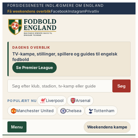
FORSIDE
SENESTE INDLÆG
MERE OM ENGLAND
Spring
Få weekendens overblik
Facebook
Instagram
Privatliv
til
indhold
DAGENS OVERBLIK
TV-kampe, stillinger, spillere og guides til engelsk
fodbold
Se Premier League
Søg
Liverpool
Arsenal
POPULÆRT NU
Manchester United
Chelsea
Tottenham
Weekendens kampe
Menu