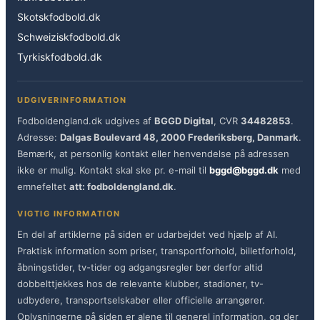
Skotskfodbold.dk
Schweiziskfodbold.dk
Tyrkiskfodbold.dk
UDGIVERINFORMATION
Fodboldengland.dk udgives af
BGGD Digital
, CVR
34482853
.
Adresse:
Dalgas Boulevard 48, 2000 Frederiksberg, Danmark
.
Bemærk, at personlig kontakt eller henvendelse på adressen
ikke er mulig. Kontakt skal ske pr. e-mail til
bggd@bggd.dk
med
emnefeltet
att: fodboldengland.dk
.
VIGTIG INFORMATION
En del af artiklerne på siden er udarbejdet ved hjælp af AI.
Praktisk information som priser, transportforhold, billetforhold,
åbningstider, tv-tider og adgangsregler bør derfor altid
dobbelttjekkes hos de relevante klubber, stadioner, tv-
udbydere, transportselskaber eller officielle arrangører.
Oplysningerne på siden er alene til generel information, og der