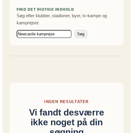
FIND DET RIGTIGE INDHOLD
Søg efter klubber, stadioner, byer, tv-kampe og
kamprejser.
S
Søg
ø
g
INGEN RESULTATER
Vi fandt desværre
ikke noget på din
søgning